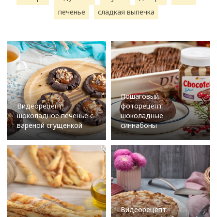
печенье
сладкая выпечка
Пошаговый
Видеорецепт:
фоторецепт:
шоколадное печенье с
шоколадные
вареной сгущенкой
синнабоны
Видеорецепт: