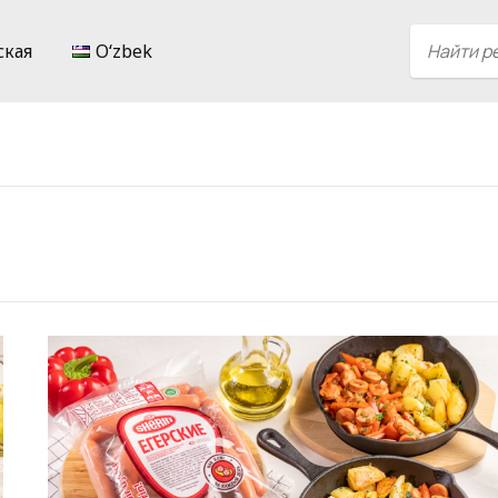
ская
Oʻzbek