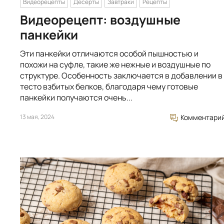
Видеорецепты
Десерты
Завтраки
Рецепты
Видеорецепт: воздушные
панкейки
Эти панкейки отличаются особой пышностью и
похожи на суфле, такие же нежные и воздушные по
структуре. Особенность заключается в добавлении в
тесто взбитых белков, благодаря чему готовые
панкейки получаются очень...
13 мая, 2024
Комментари