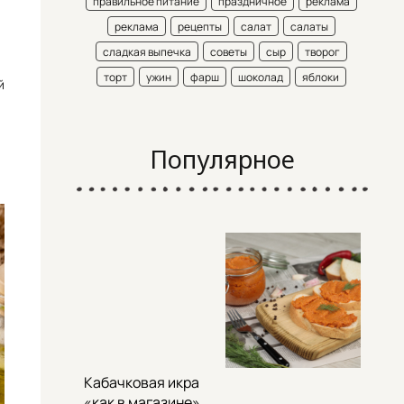
правильное питание
праздничное
реклама
реклама
рецепты
салат
салаты
сладкая выпечка
советы
сыр
творог
торт
ужин
фарш
шоколад
яблоки
й
Популярное
Кабачковая икра
«как в магазине»