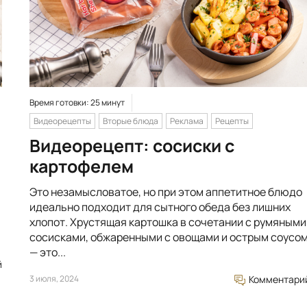
Время готовки: 25 минут
Видеорецепты
Вторые блюда
Реклама
Рецепты
Видеорецепт: сосиски с
картофелем
Это незамысловатое, но при этом аппетитное блюдо
идеально подходит для сытного обеда без лишних
хлопот. Хрустящая картошка в сочетании с румяными
сосисками, обжаренными с овощами и острым соусо
— это...
й
3 июля, 2024
Комментари