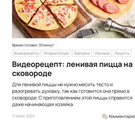
Время готовки: 30 минут
Видеорецепты
Вторые блюда
Завтраки
Реклама
Рецепты
Видеорецепт: ленивая пицца на
сковороде
Для ленивой пиццы не нужно месить тесто и
разогревать духовку, так как готовится она прямо в
сковороде. С приготовлением этой пиццы справится
даже начинающая хозяйка.
11 июля, 2024
Комментари