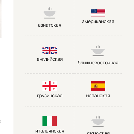
американская
азиатская
английская
ближневосточная
грузинская
испанская
м
й
итальянская
казахская