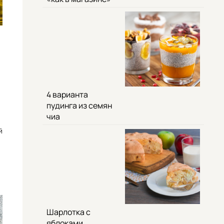
4 варианта
пудинга из семян
чиа
й
Шарлотка с
яблоками