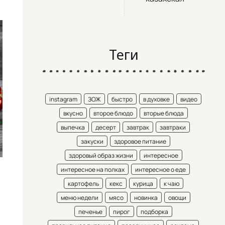
Теги
instagram
ЗОЖ
быстро
в духовке
видео
вкусно
второе блюдо
вторые блюда
выпечка
десерт
завтрак
завтраки
закуски
здоровое питание
здоровый образ жизни
интересное
интересное на полках
интересное о еде
картофель
кекс
курица
к чаю
меню недели
мясо
новинка
овощи
печенье
пирог
подборка