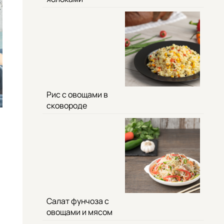
Рис с овощами в
сковороде
Салат фунчоза с
овощами и мясом