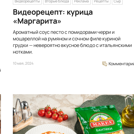
Видеорецепты
Вторые блюда
Реклама
Рецепты
Сыр
Видеорецепт: курица
«Маргарита»
Ароматный соус песто с помидорами черри и
моцареллой на румяном и сочном филе куриной
грудки — невероятно вкусное блюдо с итальянскими
нотками.
10 мая, 2024
Комментари
й