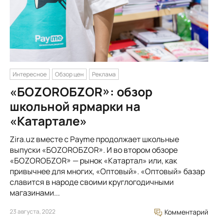
Интересное
Обзор цен
Реклама
«БОZORОБZOR»: обзор
школьной ярмарки на
«Катартале»
Zira.uz вместе с Payme продолжает школьные
выпуски «БОZORОБZOR». И во втором обзоре
«БОZORОБZOR» — рынок «Катартал» или, как
привычнее для многих, «Оптовый». «Оптовый» базар
славится в народе своими круглогодичными
магазинами...
23 августа, 2022
Комментарий