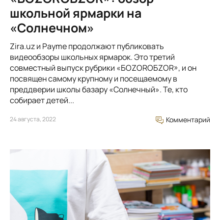
школьной ярмарки на
«Солнечном»
Zira.uz и Payme продолжают публиковать
видеообзоры школьных ярмарок. Это третий
совместный выпуск рубрики «БОZORОБZOR», и он
посвящен самому крупному и посещаемому в
преддверии школы базару «Солнечный». Те, кто
собирает детей...
24 августа, 2022
Комментарий