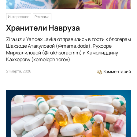
Интересное
Реклама
Хранители Навруза
Zira.uz и Yandex Lavka отправились в гости к блогерам
Шахзоде Атакуловой (@mama.doda), Рухсоре
Миржалиловой (@rukhsoraemm) и Камолиддину
Каххорову (komolqohhorov).
21 марта, 2026
Комментарий