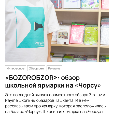
Интересное
Обзор цен
Реклама
«БОZORОБZOR»: обзор
школьной ярмарки на «Чорсу»
Это последний выпуск совместного обзора Zira.uz и
Payme школьных базаров Ташкента. И в нем
рассказываем про ярмарку, которая расположилась
на Базаре «Чорсу». Школьная ярмарка на «Чорсу» в