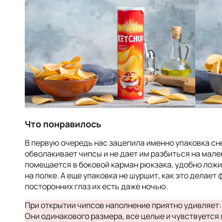
Что понравилось
В первую очередь нас зацепила именно упаковка сн
обволакивает чипсы и не дает им разбиться на мале
помещается в боковой карман рюкзака, удобно ложит
на полке. А еще упаковка не шуршит, как это делает
посторонних глаз их есть даже ночью.
При открытии чипсов наполнение приятно удивляет:
Они одинакового размера, все целые и чувствуется