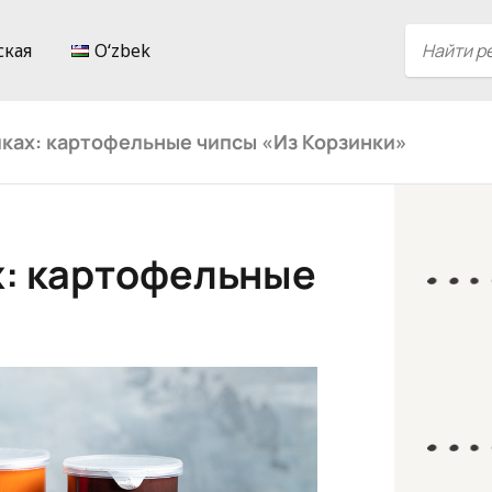
ская
Oʻzbek
лках: картофельные чипсы «Из Корзинки»
х: картофельные