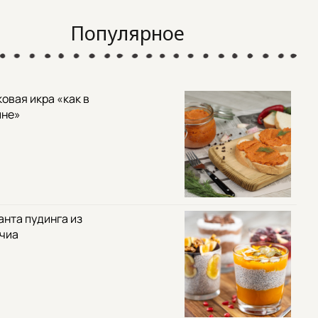
Популярное
овая икра «как в
ине»
анта пудинга из
 чиа