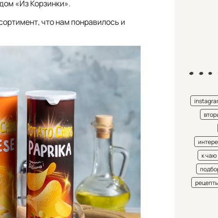
дом «Из Корзинки».
сортимент, что нам понравилось и
instagr
втор
интере
к чаю
подбо
рецепт