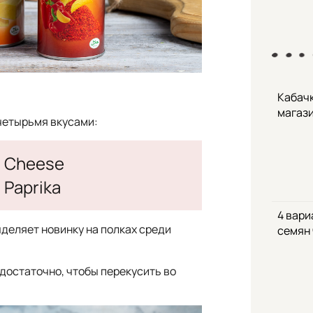
Кабачк
магаз
четырьмя вкусами:
Cheese
Paprika
4 вари
ыделяет новинку на полках среди
семян
 достаточно, чтобы перекусить во