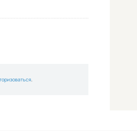
торизоваться
.