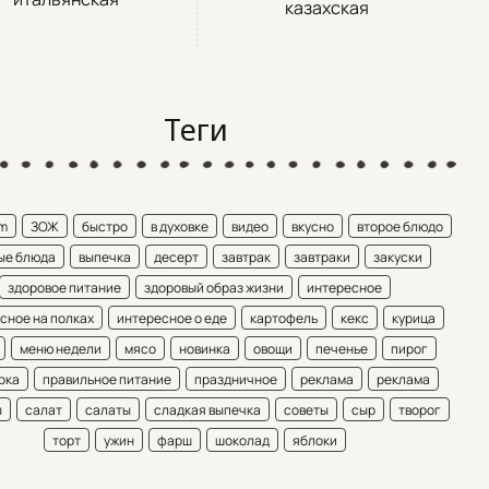
казахская
Теги
am
ЗОЖ
быстро
в духовке
видео
вкусно
второе блюдо
ые блюда
выпечка
десерт
завтрак
завтраки
закуски
здоровое питание
здоровый образ жизни
интересное
сное на полках
интересное о еде
картофель
кекс
курица
меню недели
мясо
новинка
овощи
печенье
пирог
рка
правильное питание
праздничное
реклама
реклама
ы
салат
салаты
сладкая выпечка
советы
сыр
творог
торт
ужин
фарш
шоколад
яблоки