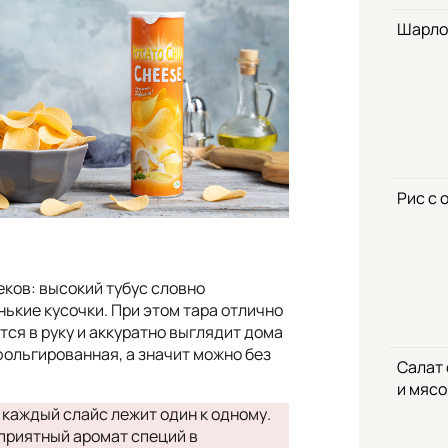
Шарло
Рис с 
еков: высокий тубус словно
нькие кусочки. При этом тара отлично
ся в руку и аккуратно выглядит дома
 фольгированная, а значит можно без
Салат
и мяс
 каждый слайс лежит один к одному.
 приятный аромат специй в