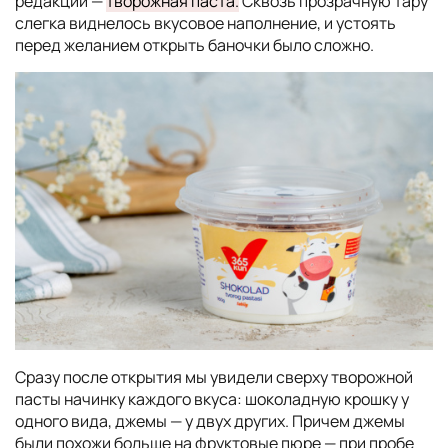
редакции —
творожная паста.
Сквозь прозрачную тару
слегка виднелось вкусовое наполнение, и устоять
перед желанием открыть баночки было сложно.
Сразу после открытия мы увидели сверху творожной
пасты начинку каждого вкуса: шоколадную крошку у
одного вида, джемы — у двух других. Причем джемы
были похожи больше на фруктовые пюре — при пробе