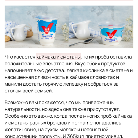
Что касается
каймака и сметаны
, то их проба оставила
положительные впечатления. Вкус обоих продуктов
напоминает вкус детства: легкая кислинка в сметане и
насыщенная сливочность в каймаке словно так и
манили достать горячую лепешку и собраться за
столом всей семьей.
Возможно вам покажется, что мы приверженцы
натуральности, но здесь она также присутствует.
Особенно это важно, когда после многих проб каймака
и сметаны разных брендов и no-name попадались
желатиновые, на сухом молоке и непонятной
консистенции продукты. И 365kun приятно удивил,