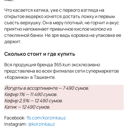
Что касается катика, уже с первого взгляда на
открытое ведерко хочется достать ложку и первым
съесть верхушку. Он в меру плотный, не горчит и вкус
приятно напоминает привычное кислое молоко из
стеклянной банки. Не зря ведь коровка на упаковке ее
держит.
Сколько стоит и где купить
Вся продукция бренда 365 kun эксклюзивно
представлена во всех филиалах сети супермаркетов
«Корзинка» в Ташкенте.
Йогурты в ассортименте — 7 490 сумов.
Кефир 1% — 11 490 сумов.
Кефир 2,5% — 12 490 сумов.
Катик — 12 490 сумов
.
Facebook:
fb.com/korzinkauz
Instagram:
@korzinkauz