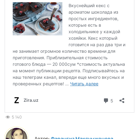
5 140
Автор:
Фарангиз Максумжонова