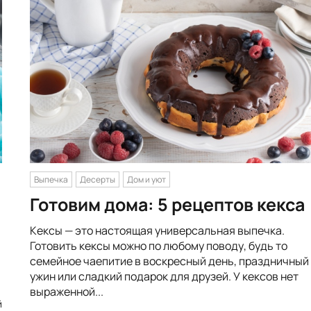
Выпечка
Десерты
Дом и уют
Готовим дома: 5 рецептов кекса
Кексы — это настоящая универсальная выпечка.
Готовить кексы можно по любому поводу, будь то
семейное чаепитие в воскресный день, праздничный
ужин или сладкий подарок для друзей. У кексов нет
выраженной...
й