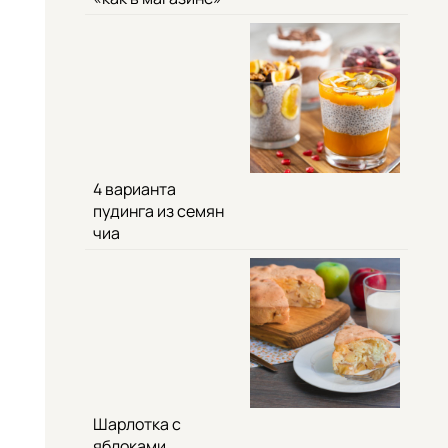
4 варианта
пудинга из семян
чиа
Шарлотка с
яблоками