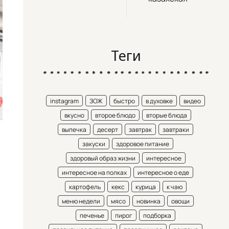
Теги
instagram
ЗОЖ
быстро
в духовке
видео
вкусно
второе блюдо
вторые блюда
выпечка
десерт
завтрак
завтраки
закуски
здоровое питание
здоровый образ жизни
интересное
интересное на полках
интересное о еде
картофель
кекс
курица
к чаю
меню недели
мясо
новинка
овощи
печенье
пирог
подборка