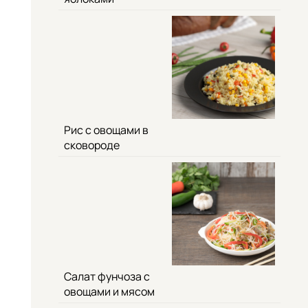
Рис с овощами в
сковороде
Салат фунчоза с
овощами и мясом