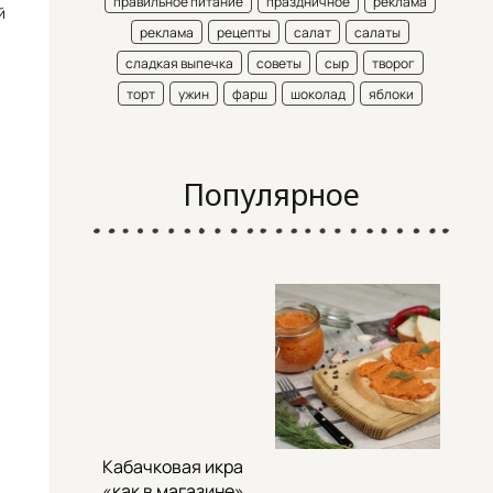
правильное питание
праздничное
реклама
й
реклама
рецепты
салат
салаты
сладкая выпечка
советы
сыр
творог
торт
ужин
фарш
шоколад
яблоки
Популярное
Кабачковая икра
«как в магазине»