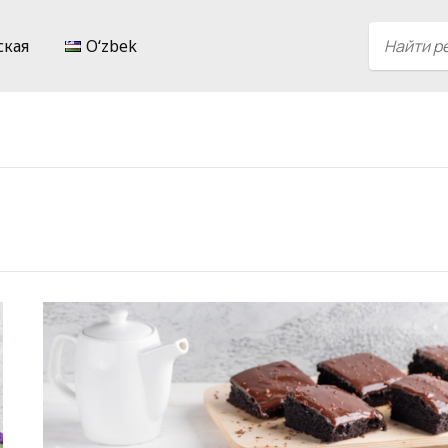
ская
Oʻzbek