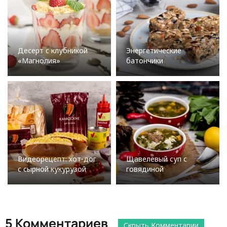
Десерт с клубникой
Энергетические
«Магнолия»
батончики
Видеорецепт: хот-дог
Щавелевый суп с
с сырной кукурузой
говядиной
5 Комментариев
Скрыть Комментарии