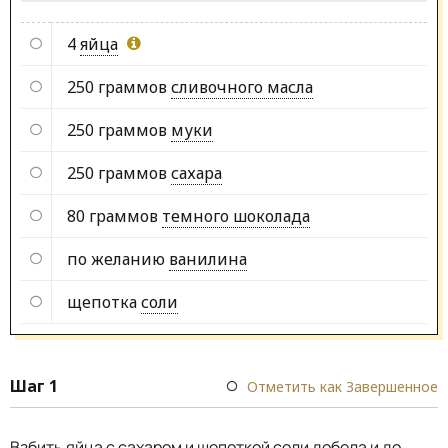
4
яйца
250 граммов
сливочного масла
250 граммов
муки
250 граммов
сахара
80 граммов
темного шоколада
по желанию
ванилина
щепотка
соли
Шаг 1
Отметить как Завершенное
Взбить яйца с сахаром и щепоткой соли добела и до