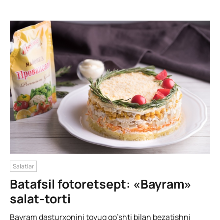
Salatlar
Batafsil fotoretsept: «Bayram»
salat-torti
Bayram dasturxonini tovuq go’shti bilan bezatishni