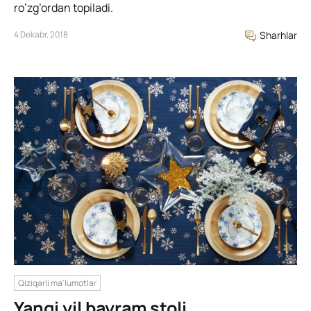
ro’zg’ordan topiladi.
4 Dekabr, 2018
Sharhlar
Qiziqarli ma'lumotlar
Yangi yil bayram stoli