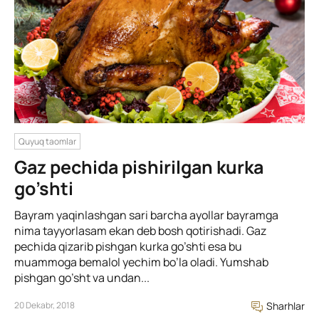
Quyuq taomlar
Gaz pechida pishirilgan kurka
go’shti
Bayram yaqinlashgan sari barcha ayollar bayramga
nima tayyorlasam ekan deb bosh qotirishadi. Gaz
pechida qizarib pishgan kurka go’shti esa bu
muammoga bemalol yechim bo’la oladi. Yumshab
pishgan go’sht va undan...
20 Dekabr, 2018
Sharhlar