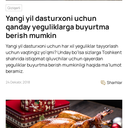
Qiziqarli
Yangi yil dasturxoni uchun
qanday yeguliklarga buyurtma
berish mumkin
Yangi yil dasturxoni uchun har xil yeguliklar tayyorlash
uchun vaqtingiz yo’qmi? Unday bo’lsa sizlarga Toshkent
shahrida istiqomat qiluvchilar uchun qayerdan
yeguliklar buyurtma berish mumkinligi haqida ma’lumot
beramiz.
24 Dekabr, 2018
Sharhlar