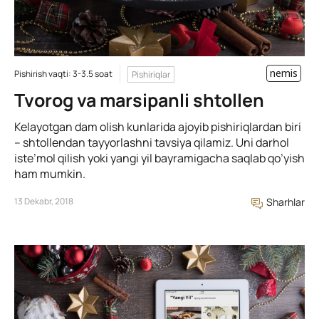
nemis
Pishirish vaqti: 3-3.5 soat
Pishiriqlar
Tvorog va marsipanli shtollen
Kelayotgan dam olish kunlarida ajoyib pishiriqlardan biri
– shtollendan tayyorlashni tavsiya qilamiz. Uni darhol
iste’mol qilish yoki yangi yil bayramigacha saqlab qo’yish
ham mumkin.
13 Dekabr, 2018
Sharhlar