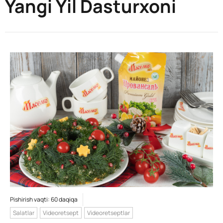
Yangi Yil Dasturxoni
Pishirish vaqti: 60 daqiqa
Salatlar
Videoretsept
Videoretseptlar