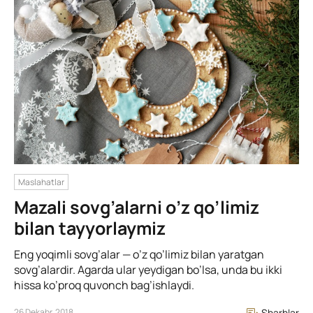
Maslahatlar
Mazali sovg’alarni o’z qo’limiz
bilan tayyorlaymiz
Eng yoqimli sovg’alar — o’z qo’limiz bilan yaratgan
sovg’alardir. Agarda ular yeydigan bo’lsa, unda bu ikki
hissa ko’proq quvonch bag’ishlaydi.
26 Dekabr, 2018
Sharhlar