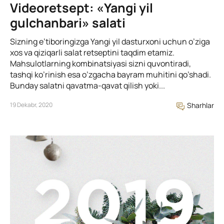
Videoretsept: «Yangi yil
gulchanbari» salati
Sizning e’tiboringizga Yangi yil dasturxoni uchun o’ziga
xos va qiziqarli salat retseptini taqdim etamiz.
Mahsulotlarning kombinatsiyasi sizni quvontiradi,
tashqi ko’rinish esa o’zgacha bayram muhitini qo’shadi.
Bunday salatni qavatma-qavat qilish yoki...
19 Dekabr, 2020
Sharhlar