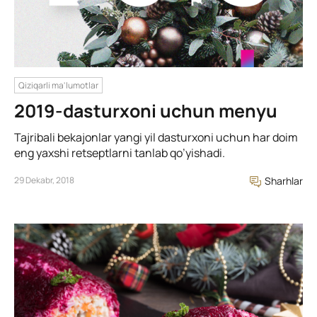
Qiziqarli ma'lumotlar
2019-dasturxoni uchun menyu
Tajribali bekajonlar yangi yil dasturxoni uchun har doim
eng yaxshi retseptlarni tanlab qo’yishadi.
29 Dekabr, 2018
Sharhlar