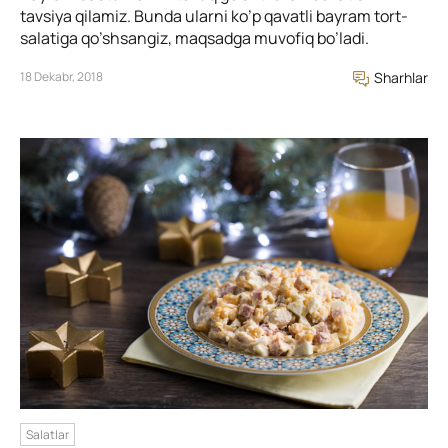
tavsiya qilamiz. Bunda ularni ko’p qavatli bayram tort-
salatiga qo’shsangiz, maqsadga muvofiq bo’ladi.
18 Dekabr, 2018
Sharhlar
Salatlar