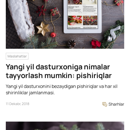
Maslahatlar
Yangi yil dasturxoniga nimalar
tayyorlash mumkin: pishiriqlar
Yangi yil dasturxonini bezaydigan pishiriqlar va har xil
shirinliklar jamlanmasi.
11 Dekabr, 2018
Sharhlar