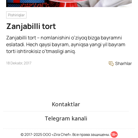
Pishiriqlar
Zanjabilli tort
Zanjabilli tort – nomlanishini o’ziyoq bizga bayramni
eslatadi. Hech qaysi bayram, ayniqsa yangi yil bayram
torti ishtirokisiz o’tmasligi aniq.
18 Dekabr, 2017
Sharhlar
Kontaktlar
Telegram kanali
© 2017-2025 ООО «Zira Chef». Все права защищены.
18+