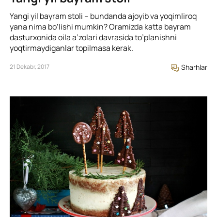
Yangi yil bayram stoli – bundanda ajoyib va yoqimliroq
yana nima bo’lishi mumkin? Oramizda katta bayram
dasturxonida oila a’zolari davrasida to’planishni
yoqtirmaydiganlar topilmasa kerak.
21 Dekabr, 2017
Sharhlar