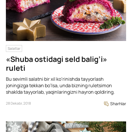
Salatlar
«Shuba ostidagi seld balig’i»
ruleti
Bu sevimli salatni bir xil ko’rinishda tayyorlash
joningizga tekkan bo’lsa, unda bizning ruletsimon
shaklda tayyorlab, yaqinlaringizni hayron qoldiring.
28 Dekabr, 2018
Sharhlar