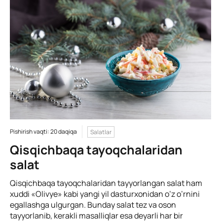
Pishirish vaqti: 20 daqiqa
Salatlar
Qisqichbaqa tayoqchalaridan
salat
Qisqichbaqa tayoqchalaridan tayyorlangan salat ham
xuddi «Olivye» kabi yangi yil dasturxonidan o’z o’rnini
egallashga ulgurgan. Bunday salat tez va oson
tayyorlanib, kerakli masalliqlar esa deyarli har bir