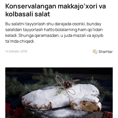
Konservalangan makkajo’xori va
kolbasali salat
Bu salatni tayyorlash shu darajada osonki, bunday
salatdan tayyorlash hatto bolalarning ham qo’lidan
keladi. Shunga qaramasdan, u juda mazali va ajoyib
ta’mda chiqadi.
14 Dekabr, 2018
Sharhlar