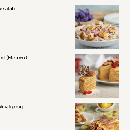
 salati
tort (Medovik)
lmali pirog