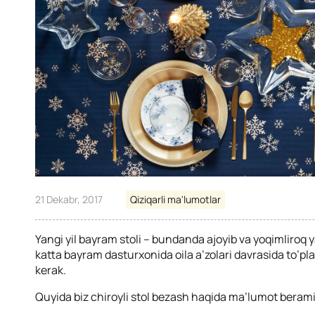
21 Dekabr, 2017
Qiziqarli ma'lumotlar
Yangi yil bayram stoli – bundanda ajoyib va yoqimliro
katta bayram dasturxonida oila a’zolari davrasida to’p
kerak.
Quyida biz chiroyli stol bezash haqida ma’lumot berami