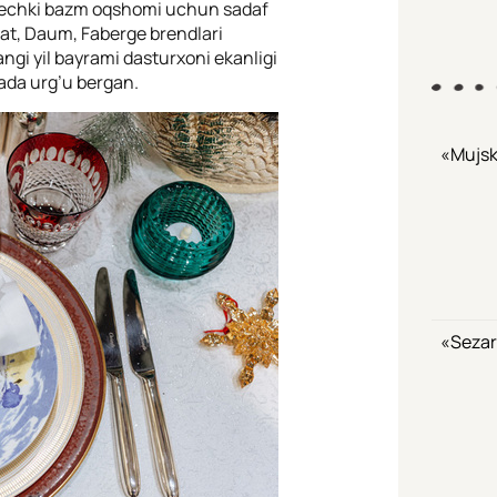
i, kechki bazm oqshomi uchun sadaf
at, Daum, Faberge brendlari
ngi yil bayrami dasturxoni ekanligi
ada urg’u bergan.
«Mujsk
«Sezar