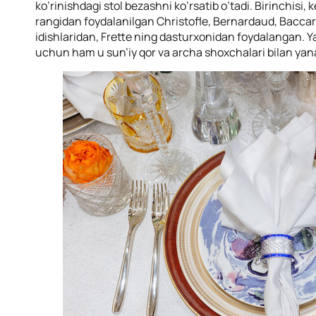
ko’rinishdagi stol bezashni ko’rsatib o’tadi. Birinchis
rangidan foydalanilgan Christofle, Bernardaud, Baccar
idishlaridan, Frette ning dasturxonidan foydalangan. Ya
uchun ham u sun’iy qor va archa shoxchalari bilan yan