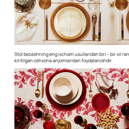
Stol bezashning eng ixcham usullaridan biri – bir xil r
kiritilgan oshxona anjomlaridan foydalanishdir.