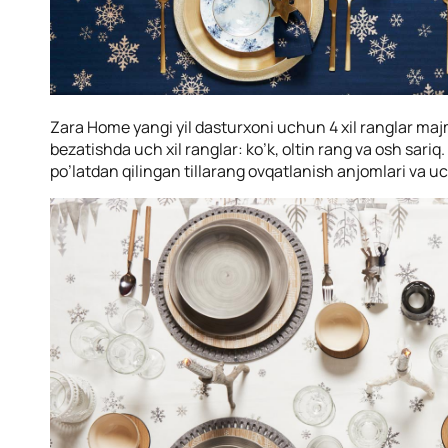
Zara Home yangi yil dasturxoni uchun 4 xil ranglar maj
bezatishda uch xil ranglar: ko’k, oltin rang va osh sariq
po’latdan qilingan tillarang ovqatlanish anjomlari va uch