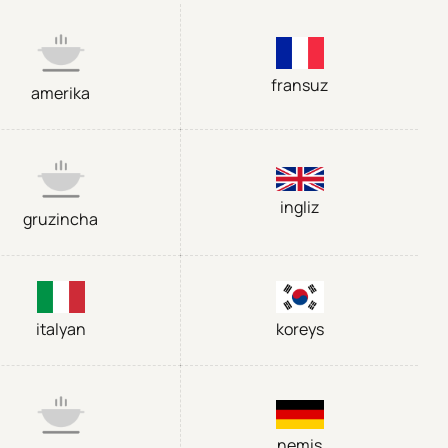
fransuz
amerika
ingliz
gruzincha
italyan
koreys
nemis