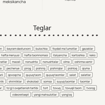
meksikancha
Teglar
on
bayram dasturxoni
bulochka
foydali ma'lumotlar
gazaklar
hafta menyusi
hafta taomnomasi
italyancha
kartoshka
keks
atlar
mazali
nonushta
nonushtalar
olma
oshirma xamir
ta
pechenye
pirog
pishiriq
pishiriqlar
pishloq
qiyma
rli
qovoqcha
quyuq taom
quyuq taomlar
salat
salatlar
nlik
shirinliklar
shokolad
somsa
suyuq taomlar
taomlar
ar
to'g'ri ovqatlanish tartibi
tort
tovuq
tovuqli taom
tvorog
videoretsept
yangi mahsulotlar
yong'oq