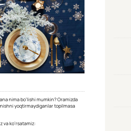
q yana nima bo’lishi mumkin? Oramizda
lanishni yoqtirmaydiganlar topilmasa
z va ko’rsatamiz: