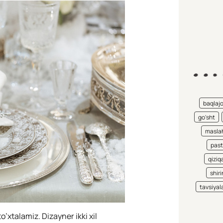
baqlaj
go'sht
maslah
pas
qiziqa
shiri
tavsiyal
to’xtalamiz. Dizayner ikki xil