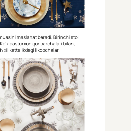
muasini maslahat beradi. Birinchi stol
. Ko’k dasturxon qor parchalari bilan,
 xil kattalikdagi likopchalar.