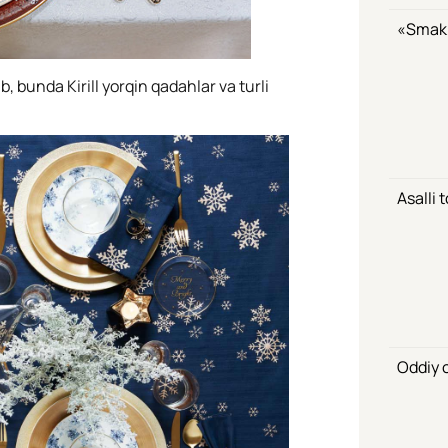
«Smak»
, bunda Kirill yorqin qadahlar va turli
Asalli 
Oddiy o