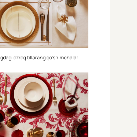
angdagi ozroq tillarang qo’shimchalar