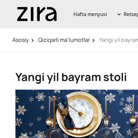
Hafta menyusi
Retse
Asosiy
Qiziqarli ma'lumotlar
Yangi yil bayram
Yangi yil bayram stoli