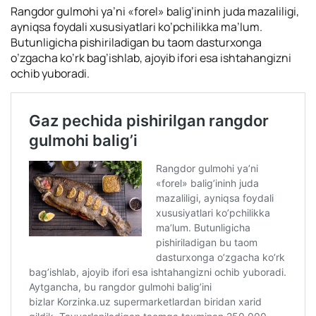
Rangdor gulmohi ya’ni «forel» balig’ininh juda mazaliligi,
ayniqsa foydali xususiyatlari ko’pchilikka ma’lum.
Butunligicha pishiriladigan bu taom dasturxonga
o’zgacha ko’rk bag’ishlab, ajoyib ifori esa ishtahangizni
ochib yuboradi.