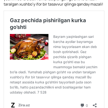
taralgan xushbo’y ifor bir tasavvur qilinga qanday mazali!