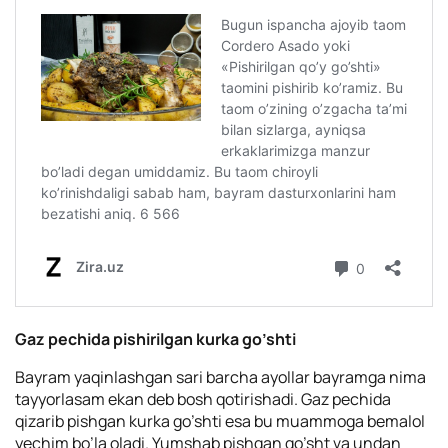
Gaz pechida pishirilgan kurka go’shti
Bayram yaqinlashgan sari barcha ayollar bayramga nima
tayyorlasam ekan deb bosh qotirishadi. Gaz pechida
qizarib pishgan kurka go’shti esa bu muammoga bemalol
yechim bo’la oladi. Yumshab pishgan go’sht va undan