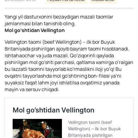
Yangi yil dasturxonini bezaydigan mazali taomlar
jamlanmasi bilan tanishib oling.
Mol go’shtidan Vellington
Vellington taomi (beef Wellington) – ilk bor Buyuk
Britaniyada pishirilgan ajoyib bayram taomi hisoblanadi.
Ishtahaochar va juda mazali.
Qo’ziqorinli qaylada
pishirilgan mol go’shti parchasi, qatlama xamirga o’ralgan
bu lazzatli taomni tayyorlab ko’rmaslikni iloji yo’q! Bu
ovqatni tayyorlashda mol go’shtining bon-filesi ya’ni
suyaksiz faqat lahm joyi ishlatilsa ovqatimiz yanada
mayin va sersuv chiqadi.