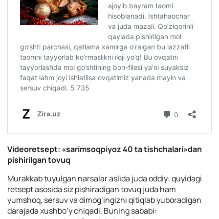
Videoretsept: «sarimsoqpiyoz 40 ta tishchalari»dan
pishirilgan tovuq
Murakkab tuyulgan narsalar aslida juda oddiy: quyidagi
retsept asosida siz pishiradigan tovuq juda ham
yumshoq, sersuv va dimog’ingizni qitiqlab yuboradigan
darajada xushbo’y chiqadi.
Buning sababi: