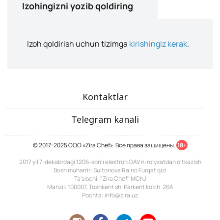
Izohingizni yozib qoldiring
Izoh qoldirish uchun tizimga
kirishingiz kerak
.
Kontaktlar
Telegram kanali
© 2017-2025 ООО «Zira Chef». Все права защищены.
18+
2017 yil 7-dekabrdagi 1206-sonli elektron OAV ni ro'yxatdan o'tkazish
Bosh muharrir: Sultonova Ra’no Furqat qizi
Ta'sischi: "Zira Chef" MChJ
Manzil: 100007, Toshkent sh. Parkent ko'ch. 26A
Pochta: info@zira.uz