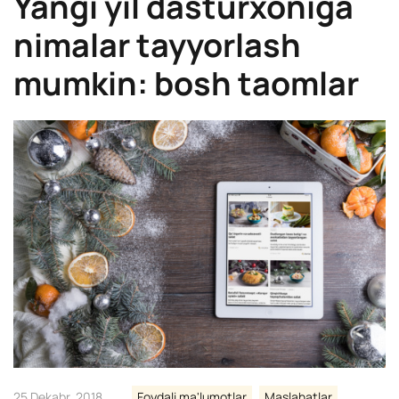
Yangi yil dasturxoniga
nimalar tayyorlash
mumkin: bosh taomlar
25 Dekabr, 2018
Foydali ma'lumotlar
Maslahatlar