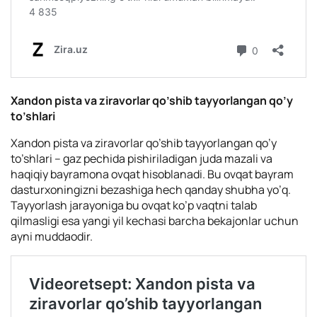
Xandon pista va ziravorlar qo’shib tayyorlangan qo’y
to’shlari
Xandon pista va ziravorlar qo’shib tayyorlangan qo’y
to’shlari – gaz pechida pishiriladigan juda mazali va
haqiqiy bayramona ovqat hisoblanadi. Bu ovqat bayram
dasturxoningizni bezashiga hech qanday shubha yo’q.
Tayyorlash jarayoniga bu ovqat ko’p vaqtni talab
qilmasligi esa yangi yil kechasi barcha bekajonlar uchun
ayni muddaodir.