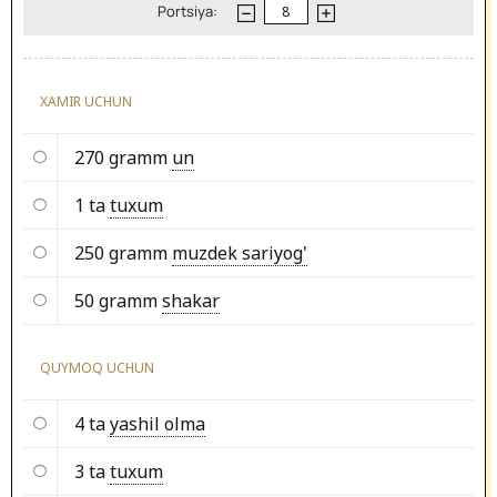
Portsiya:
XAMIR UCHUN
270 gramm
un
1 ta
tuxum
250 gramm
muzdek sariyog'
50 gramm
shakar
QUYMOQ UCHUN
4 ta
yashil olma
3 ta
tuxum