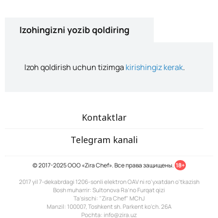
Izohingizni yozib qoldiring
Izoh qoldirish uchun tizimga
kirishingiz kerak
.
Kontaktlar
Telegram kanali
© 2017-2025 ООО «Zira Chef». Все права защищены.
18+
2017 yil 7-dekabrdagi 1206-sonli elektron OAV ni ro'yxatdan o'tkazish
Bosh muharrir: Sultonova Ra’no Furqat qizi
Ta'sischi: "Zira Chef" MChJ
Manzil: 100007, Toshkent sh. Parkent ko'ch. 26A
Pochta: info@zira.uz