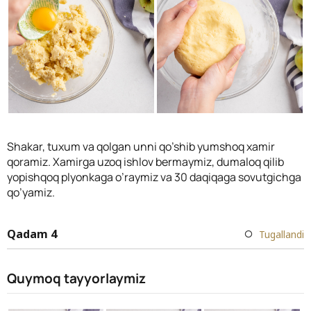
Shakar, tuxum va qolgan unni qo’shib yumshoq xamir
qoramiz. Xamirga uzoq ishlov bermaymiz, dumaloq qilib
yopishqoq plyonkaga o’raymiz va 30 daqiqaga sovutgichga
qo’yamiz.
Qadam 4
Tugallandi
Quymoq tayyorlaymiz