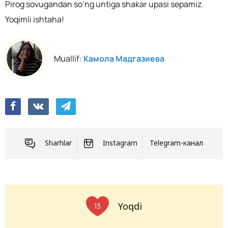
Pirog sovugandan so’ng untiga shakar upasi sepamiz.
Yoqimli ishtaha!
Muallif:
Камола Мадгазиева
Sharhlar
Instagram
Telegram-канал
Yoqdi
13