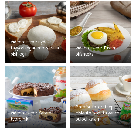
Videoretsept: uyda
tayyorlangan motsarella
Videoretsept: Tuxumli
pishlog’i
bifshteks
Batafsil fotoretsept:
Videoretsept: Karamelli
«Maritotso» italyancha
tvorojnik
bulochkalari