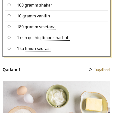
100 gramm
shakar
10 gramm
vanilin
180 gramm
smetana
1 osh qoshiq
limon sharbati
1 ta
limon sedrasi
Qadam 1
Tugallandi