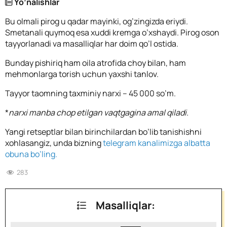
Yo’nalishlar
Bu olmali pirog u qadar mayinki, og’zingizda eriydi.
Smetanali quymoq esa xuddi kremga o’xshaydi. Pirog oson
tayyorlanadi va masalliqlar har doim qo’l ostida.
Bunday pishiriq ham oila atrofida choy bilan, ham
mehmonlarga torish uchun yaxshi tanlov.
Tayyor taomning taxminiy narxi – 45 000 so’m.
*
narxi manba chop etilgan vaqtgagina amal qiladi.
Yangi retseptlar bilan birinchilardan bo’lib tanishishni
xohlasangiz, unda bizning
telegram kanalimizga albatta
obuna bo’ling.
283
Masalliqlar: