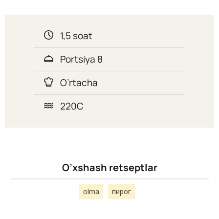
1,5 soat
Portsiya 8
O’rtacha
220C
O’xshash retseptlar
olma
пирог