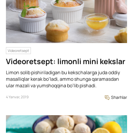
Videoretsept
Videoretsept: limonli mini kekslar
Limon solib pishiriladigan bu kekschalarga juda oddiy
masalliqlar kerak bo’ladi, ammo shunga qaramasdan
ular mazali va yumshoqqina bo’lib pishadi.
4 Yanvar, 2019
Sharhlar