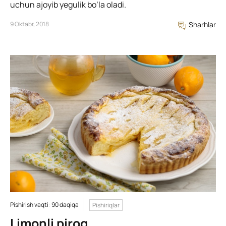
uchun ajoyib yegulik bo’la oladi.
9 Oktabr, 2018
Sharhlar
Pishirish vaqti: 90 daqiqa
Pishiriqlar
Limonli pirog