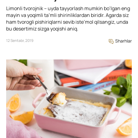
Limonli tvorojnik – uyda tayyorlash mumkin bo’lgan eng
mayin va yoqimli ta’mli shirinliklardan biridir. Agarda siz
ham tvorogli pishiriqlarni sevib iste’mol qilsangiz, unda
bu desertimiz sizga yoqishi aniq.
12 Sentabr, 2019
Sharhlar