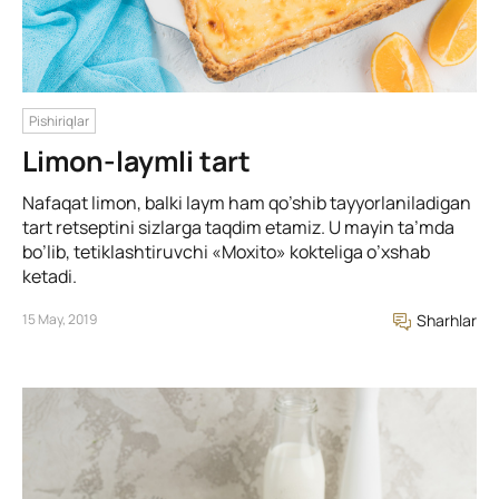
Pishiriqlar
Limon-laymli tart
Nafaqat limon, balki laym ham qo’shib tayyorlaniladigan
tart retseptini sizlarga taqdim etamiz. U mayin ta’mda
bo’lib, tetiklashtiruvchi «Moxito» kokteliga o’xshab
ketadi.
15 May, 2019
Sharhlar