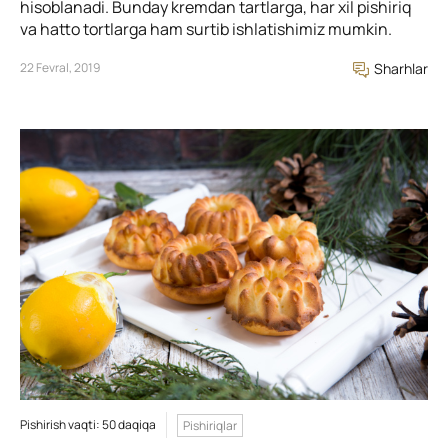
hisoblanadi. Bunday kremdan tartlarga, har xil pishiriq
va hatto tortlarga ham surtib ishlatishimiz mumkin.
22 Fevral, 2019
Sharhlar
Pishirish vaqti: 50 daqiqa
Pishiriqlar