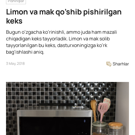
Pishiriqlar
Limon va mak qo’shib pishirilgan
keks
Bugun o’zgacha ko’rinishli, ammo juda ham mazali
chiqadigan keks tayyorladik. Limon va mak solib
tayyorlanilgan bu keks, dasturxoningizga ko’rk
bag’ishlashi aniq.
3 May, 2018
Sharhlar