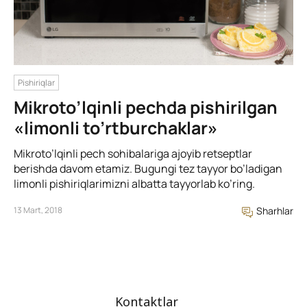
Pishiriqlar
Mikroto’lqinli pechda pishirilgan
«limonli to’rtburchaklar»
Mikroto’lqinli pech sohibalariga ajoyib retseptlar
berishda davom etamiz. Bugungi tez tayyor bo’ladigan
limonli pishiriqlarimizni albatta tayyorlab ko’ring.
13 Mart, 2018
Sharhlar
Kontaktlar