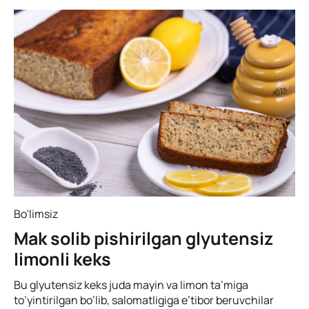
Bo'limsiz
Mak solib pishirilgan glyutensiz
limonli keks
Bu glyutensiz keks juda mayin va limon ta’miga
to’yintirilgan bo’lib, salomatligiga e’tibor beruvchilar