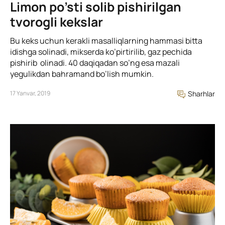
Limon po’sti solib pishirilgan
tvorogli kekslar
Bu keks uchun kerakli masalliqlarning hammasi bitta
idishga solinadi, mikserda ko’pirtirilib, gaz pechida
pishirib olinadi. 40 daqiqadan so’ng esa mazali
yegulikdan bahramand bo’lish mumkin.
17 Yanvar, 2019
Sharhlar