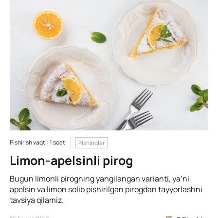
Pishirish vaqti: 1 soat
Pishiriqlar
Limon-apelsinli pirog
Bugun limonli pirogning yangilangan varianti, ya’ni
apelsin va limon solib pishirilgan pirogdan tayyorlashni
tavsiya qilamiz.