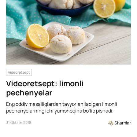
Videoretsept
Videoretsept: limonli
pechenyelar
Eng oddiy masalliqlardan tayyorlaniladigan limonli
pechenyelarning ichi yumshoqina bo’lib pishadi.
31 Oktabr, 2018
Sharhlar