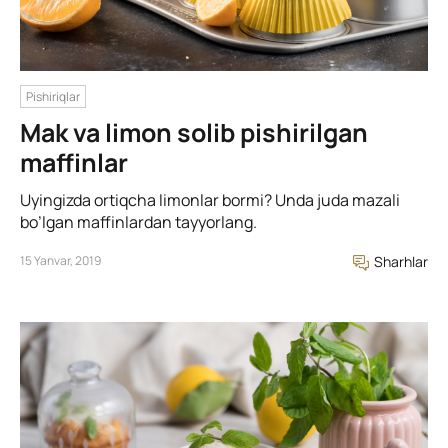
Pishiriqlar
Mak va limon solib pishirilgan
maffinlar
Uyingizda ortiqcha limonlar bormi? Unda juda mazali
bo’lgan maffinlardan tayyorlang.
15 Yanvar, 2019
Sharhlar