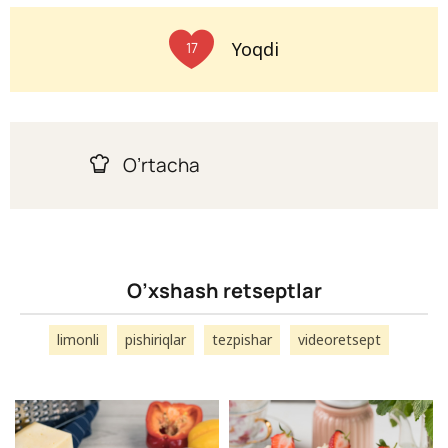
Yoqdi
17
O’rtacha
O’xshash retseptlar
limonli
pishiriqlar
tezpishar
videoretsept