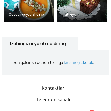
Qovoqli quyuq sho’rva
Frutkeyk
Izohingizni yozib qoldiring
Izoh qoldirish uchun tizimga
kirishingiz kerak
.
Kontaktlar
Telegram kanali