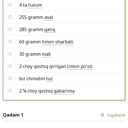
4 ta
tuxum
255 gramm
asal
285 gramm
qatiq
60 gramm
limon sharbati
30 gramm
mak
2 choy qoshiq qirilgan
limon po'sti
bir chimdim
tuz
2 ¼ choy qoshiq
qabartma
Qadam 1
Tugallandi