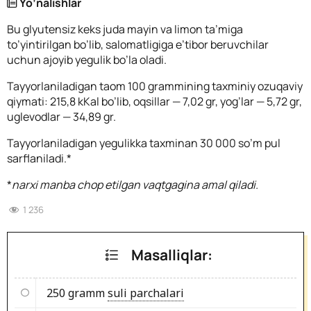
Yo’nalishlar
Bu glyutensiz keks juda mayin va limon ta’miga
to’yintirilgan bo’lib, salomatligiga e’tibor beruvchilar
uchun ajoyib yegulik bo’la oladi.
Tayyorlaniladigan taom 100 grammining taxminiy ozuqaviy
qiymati: 215,8 kKal bo’lib, oqsillar — 7,02 gr, yog’lar — 5,72 gr,
uglevodlar — 34,89 gr.
Tayyorlaniladigan yegulikka taxminan 30 000 so’m pul
sarflaniladi.*
*
narxi manba chop etilgan vaqtgagina amal qiladi.
1 236
Masalliqlar:
250 gramm
suli parchalari