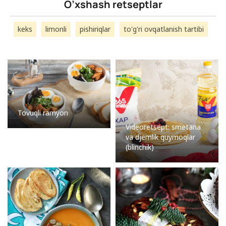
O’xshash retseptlar
keks
limonli
pishiriqlar
to'g'ri ovqatlanish tartibi
Tovuqli ramyon
Videoretsept: smetana
va djemlik quymoqlar
(blinchik)