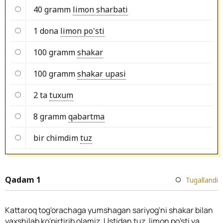
40 gramm
limon sharbati
1 dona
limon po'sti
100 gramm
shakar
100 gramm
shakar upasi
2 ta
tuxum
8 gramm
qabartma
bir chimdim
tuz
Qadam 1
Tugallandi
Kattaroq tog'orachaga yumshagan sariyog'ni shakar bilan
yaxshilab ko'pirtirib olamiz. Ustidan tuz, limon po'sti va