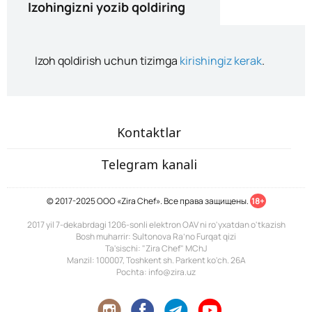
Izohingizni yozib qoldiring
Izoh qoldirish uchun tizimga
kirishingiz kerak
.
Kontaktlar
Telegram kanali
© 2017-2025 ООО «Zira Chef». Все права защищены.
18+
2017 yil 7-dekabrdagi 1206-sonli elektron OAV ni ro'yxatdan o'tkazish
Bosh muharrir: Sultonova Ra’no Furqat qizi
Ta'sischi: "Zira Chef" MChJ
Manzil: 100007, Toshkent sh. Parkent ko'ch. 26A
Pochta: info@zira.uz