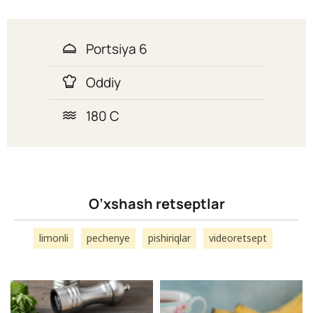
Portsiya 6
Oddiy
180 C
O’xshash retseptlar
limonli
pechenye
pishiriqlar
videoretsept