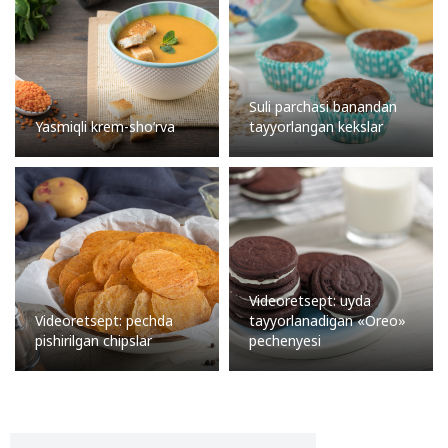
Suli parchasi banandan
Yasmiqli krem-sho’rva
tayyorlangan kekslar
Videoretsept: uyda
Videoretsept: pechda
tayyorlanadigan «Oreo»
pishirilgan chipslar
pechenyesi