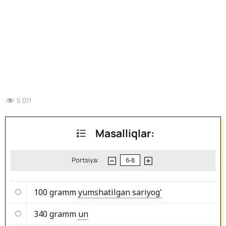
5 011
Masalliqlar:
Portsiya:
100 gramm
yumshatilgan sariyog'
340 gramm
un