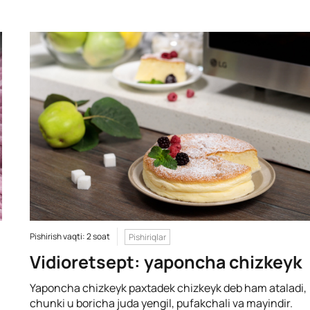
Pishirish vaqti: 2 soat
Pishiriqlar
Vidioretsept: yaponcha chizkeyk
Yaponcha chizkeyk paxtadek chizkeyk deb ham ataladi,
chunki u boricha juda yengil, pufakchali va mayindir.