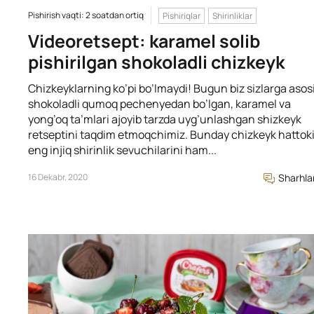
Pishirish vaqti: 2 soatdan ortiq
Pishiriqlar
Shirinliklar
Videoretsept: karamel solib
pishirilgan shokoladli chizkeyk
Chizkeyklarning ko’pi bo’lmaydi! Bugun biz sizlarga asos
shokoladli qumoq pechenyedan bo’lgan, karamel va
yong’oq ta’mlari ajoyib tarzda uyg’unlashgan shizkeyk
retseptini taqdim etmoqchimiz. Bunday chizkeyk hattok
eng injiq shirinlik sevuchilarini ham...
16 Dekabr, 2020
Sharhla