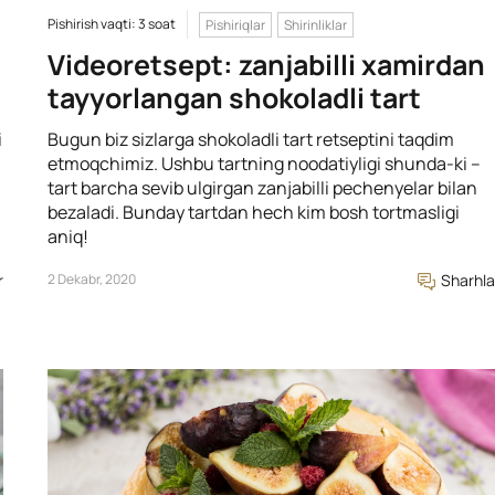
Pishirish vaqti: 3 soat
Pishiriqlar
Shirinliklar
Videoretsept: zanjabilli xamirdan
tayyorlangan shokoladli tart
i
Bugun biz sizlarga shokoladli tart retseptini taqdim
etmoqchimiz. Ushbu tartning noodatiyligi shunda-ki –
tart barcha sevib ulgirgan zanjabilli pechenyelar bilan
i
bezaladi. Bunday tartdan hech kim bosh tortmasligi
aniq!
r
2 Dekabr, 2020
Sharhla