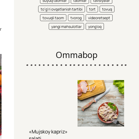
suyuq taomlar
taomlar
tavsiyalar
to'g'ri ovqatlanish tartibi
tort
tovuq
tovuqli taom
tvorog
videoretsept
yangi mahsulotlar
yong'oq
r
Ommabop
«Mujskoy kapriz»
salati