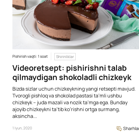
Pishirish vaqti: 1 soat
Shirinliklar
Videoretsept: pishirishni talab
qilmaydigan shokoladli chizkeyk
Bizda sizlar uchun chizkeykning yangi retsepti mavjud.
Tvorogli pishloq va shokolad pastasi ta’mli ushbu
chizkeyk – juda mazali va nozik ta’mga ega. Bunday
ajoyib chizkeykni ta’tib ko’rishni ortga surmang,
aksincha...
1 Iyun, 2020
Sharhla