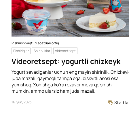
Pishirish vaqti: 2 soatdan ortiq
Pishiriqlar
Shirinliklar
Videoretsept
Videoretsept: yogurtli chizkeyk
Yogurt sevadiganlar uchun eng mayin shirinlik. Chizkey
juda mazali, qaymoqli ta’mga ega, biskvitli asosi esa
yumshoq. Xohishga ko’ra rezavor meva qo’shish
mumkin, ammo ularsiz ham juda mazali.
16 Iyun, 2023
Sharhla