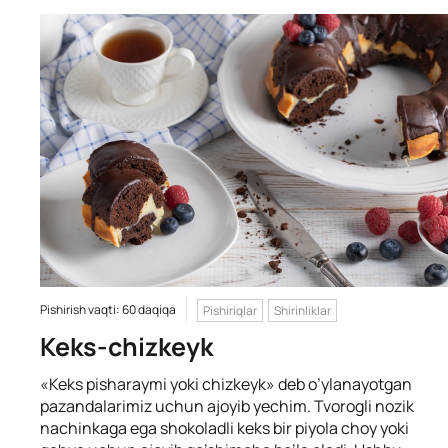
Pishirish vaqti: 60 daqiqa
Pishiriqlar
Shirinliklar
Keks-chizkeyk
«Keks pisharaymi yoki chizkeyk» deb o’ylanayotgan
pazandalarimiz uchun ajoyib yechim. Tvorogli nozik
nachinkaga ega shokoladli keks bir piyola choy yoki