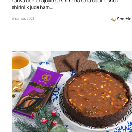
qahva uchun ajoyib qo’shimcha bo’la oladi. Ushbu
shirinlik juda ham...
5 Yanvar, 2021
Sharhla