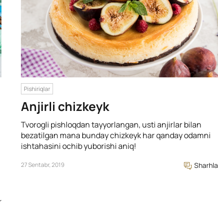
Pishiriqlar
Anjirli chizkeyk
Tvorogli pishloqdan tayyorlangan, usti anjirlar bilan
bezatilgan mana bunday chizkeyk har qanday odamni
ishtahasini ochib yuborishi aniq!
27 Sentabr, 2019
Sharhla
r