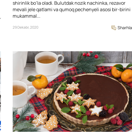
shirinlik bo’la oladi. Bulutdak nozik nachinka, rezavor
mevali jele qatlami va qumoq pechenyeli asosi bir-birini
mukammal...
r
29 Dekabr, 2020
Sharhla