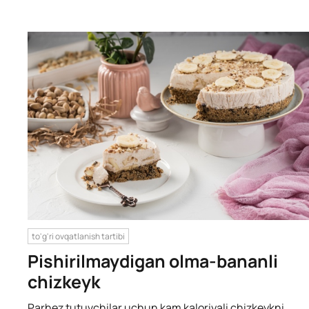
to'g'ri ovqatlanish tartibi
Pishirilmaydigan olma-bananli
chizkeyk
Parhez tutuvchilar uchun kam kaloriyali chizkeykni