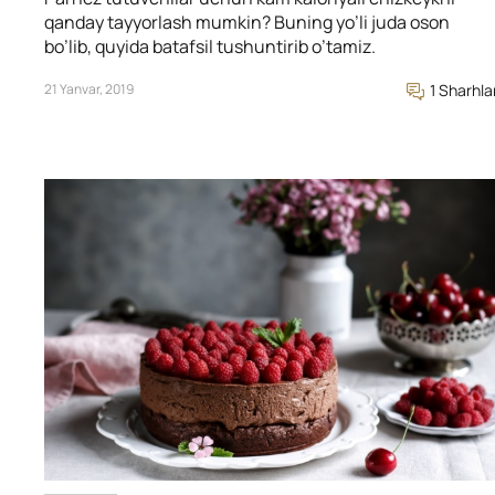
qanday tayyorlash mumkin? Buning yo’li juda oson
bo’lib, quyida batafsil tushuntirib o’tamiz.
21 Yanvar, 2019
1 Sharhla