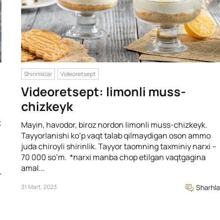
Shirinliklar
Videoretsept
Videoretsept: limonli muss-
chizkeyk
k
Mayin, havodor, biroz nordon limonli muss-chizkeyk.
Tayyorlanishi ko’p vaqt talab qilmaydigan oson ammo
juda chiroyli shirinlik. Tayyor taomning taxminiy narxi –
70 000 so’m. *narxi manba chop etilgan vaqtgagina
amal...
r
31 Mart, 2023
Sharhla