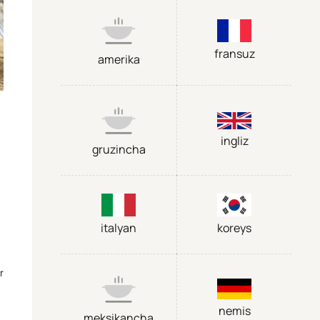
fransuz
amerika
ingliz
gruzincha
italyan
koreys
r
nemis
meksikancha