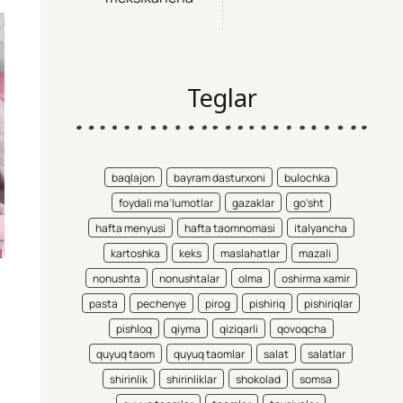
Teglar
baqlajon
bayram dasturxoni
bulochka
foydali ma'lumotlar
gazaklar
go'sht
hafta menyusi
hafta taomnomasi
italyancha
kartoshka
keks
maslahatlar
mazali
nonushta
nonushtalar
olma
oshirma xamir
pasta
pechenye
pirog
pishiriq
pishiriqlar
pishloq
qiyma
qiziqarli
qovoqcha
quyuq taom
quyuq taomlar
salat
salatlar
shirinlik
shirinliklar
shokolad
somsa