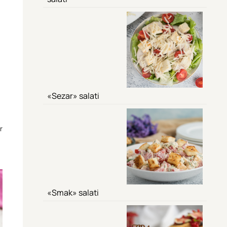
«Sezar» salati
r
«Smak» salati