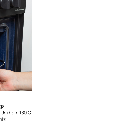
pga
z. Uni ham 180 C
miz.