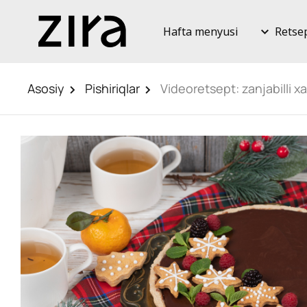
Hafta menyusi
Retse
Asosiy
Pishiriqlar
Videoretsept: zanjabilli x