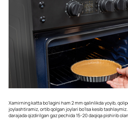
Xamirning katta bo'lagini ham 2 mm qalinlikda yoyib, qoli
joylashtiramiz, ortib qolgan joylari bo'lsa kesib tashlaymi
darajada qizdirilgan gaz pechida 15-20 daqiqa pishirib ola