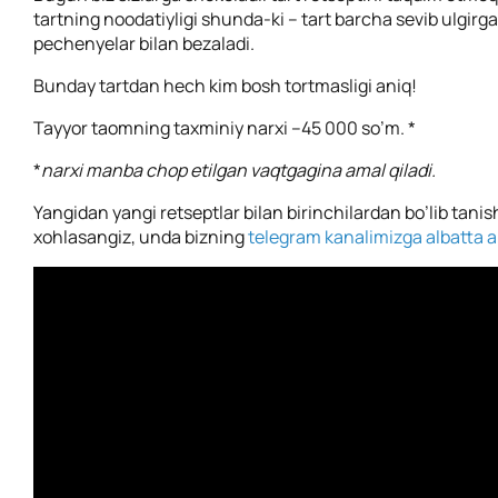
tartning noodatiyligi shunda-ki – tart barcha sevib ulgirga
pechenyelar bilan bezaladi.
Bunday tartdan hech kim bosh tortmasligi aniq!
Tayyor taomning taxminiy narxi –45 000 so’m. *
*
narxi manba chop etilgan vaqtgagina amal qiladi.
Yangidan yangi retseptlar bilan birinchilardan bo’lib tanis
xohlasangiz, unda bizning
telegram kanalimizga albatta a’