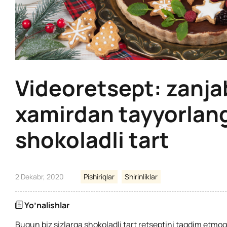
Videoretsept: zanjab
xamirdan tayyorlan
shokoladli tart
2 Dekabr, 2020
Pishiriqlar
Shirinliklar
Yo’nalishlar
Bugun biz sizlarga shokoladli tart retseptini taqdim etm