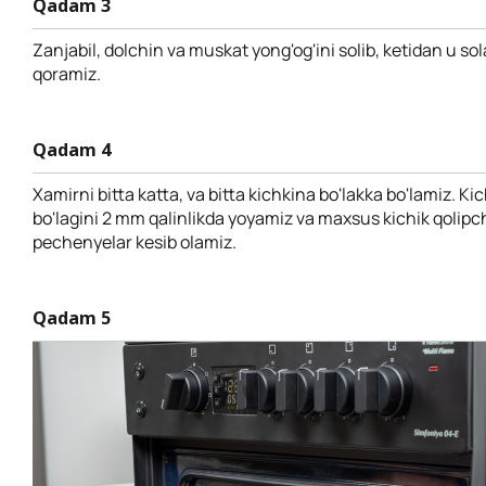
Qadam 3
Zanjabil, dolchin va muskat yong'og'ini solib, ketidan u so
qoramiz.
Qadam 4
Xamirni bitta katta, va bitta kichkina bo'lakka bo'lamiz. Ki
bo'lagini 2 mm qalinlikda yoyamiz va maxsus kichik qolip
pechenyelar kesib olamiz.
Qadam 5