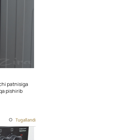
hi patnisiga
qa pishirib
Tugallandi