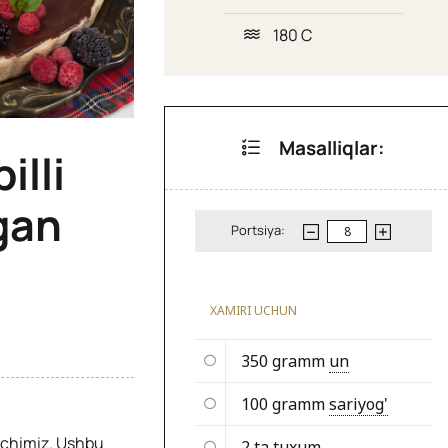
180 C
Masalliqlar:
illi
gan
Portsiya:
XAMIRI UCHUN
350 gramm
un
100 gramm
sariyog'
oqchimiz. Ushbu
2 ta
tuxum