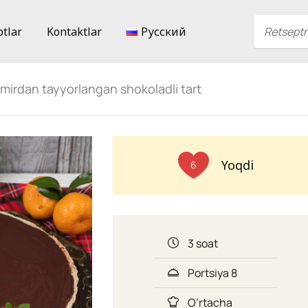
ptlar
Kontaktlar
Русский
amirdan tayyorlangan shokoladli tart
Yoqdi
6
3 soat
Portsiya 8
O’rtacha