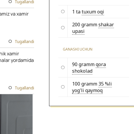
Tugallandi
1 ta
tuxum oqi
lamiz va xamir
200 gramm
shakar
upasi
Tugallandi
GANASHI UCHUN
chik xamir
chalar yordamida
90 gramm
qora
shokolad
100 gramm
35 %li
Tugallandi
yog'li qaymoq