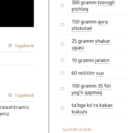
300 gramm
tvorogli
pishloq
150 gramm
qora
shokolad
25 gramm
shakar
Tugallandi
upasi
10 gramm
jelatin
60 millilitr
suv
100 gramm
35 %li
yog'li qaymoq
Tugallandi
ta'bga ko'ra
kakao
aralashtiramiz.
kukuni
lamiz.
GLAZURI UCHUN