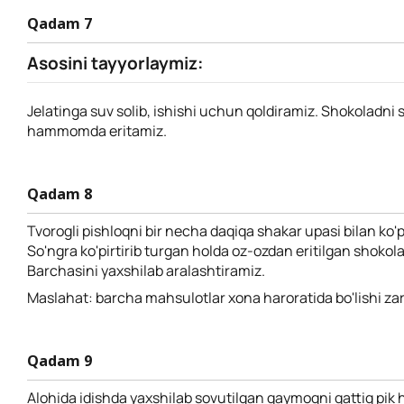
Qadam 7
Asosini tayyorlaymiz:
Jelatinga suv solib, ishishi uchun qoldiramiz. Shokoladni s
hammomda eritamiz.
Qadam 8
Tvorogli pishloqni bir necha daqiqa shakar upasi bilan ko'p
So'ngra ko'pirtirib turgan holda oz-ozdan eritilgan shokol
Barchasini yaxshilab aralashtiramiz.
Maslahat: barcha mahsulotlar xona haroratida bo'lishi zar
Qadam 9
Alohida idishda yaxshilab sovutilgan qaymoqni qattiq pik 