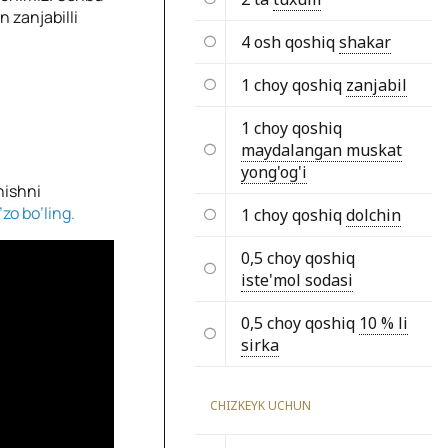
n zanjabilli
4 osh qoshiq
shakar
1 choy qoshiq
zanjabil
1 choy qoshiq
maydalangan muskat
yong'og'i
hishni
zo bo’ling.
1 choy qoshiq
dolchin
0,5 choy qoshiq
iste'mol sodasi
0,5 choy qoshiq
10 % li
sirka
CHIZKEYK UCHUN