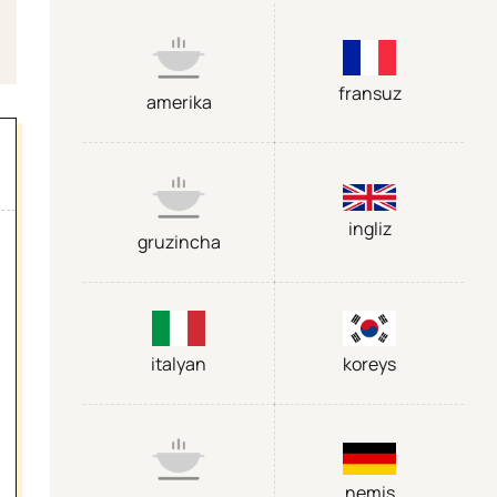
fransuz
amerika
ingliz
gruzincha
italyan
koreys
nemis