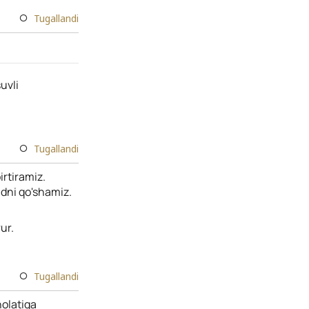
Tugallandi
uvli
Tugallandi
irtiramiz.
adni qo'shamiz.
ur.
Tugallandi
holatiga