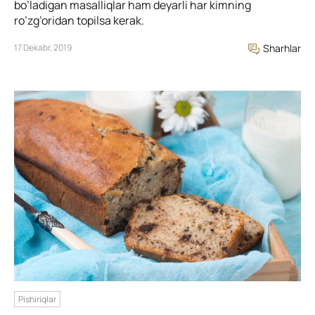
bo’ladigan masalliqlar ham deyarli har kimning
ro’zg’oridan topilsa kerak.
17 Dekabr, 2019
Sharhlar
Pishiriqlar