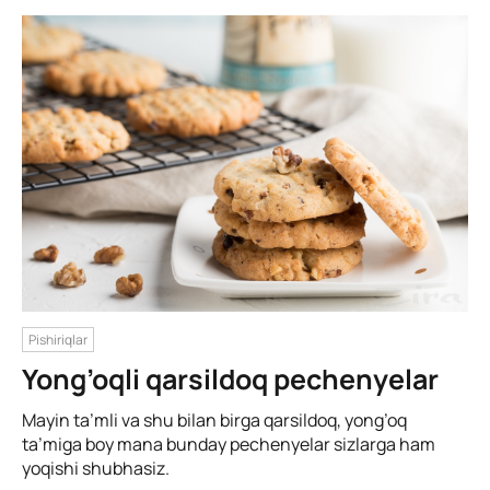
Pishiriqlar
Yong’oqli qarsildoq pechenyelar
Mayin ta’mli va shu bilan birga qarsildoq, yong’oq
ta’miga boy mana bunday pechenyelar sizlarga ham
yoqishi shubhasiz.