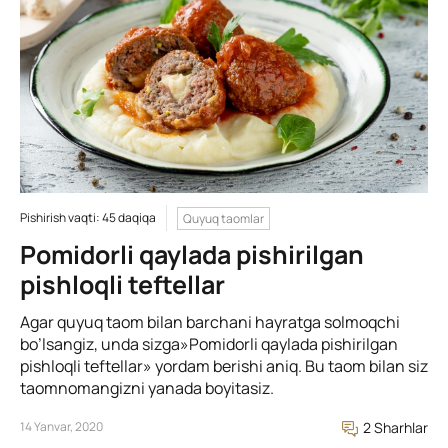
Pishirish vaqti: 45 daqiqa
Quyuq taomlar
Pomidorli qaylada pishirilgan
pishloqli teftellar
Agar quyuq taom bilan barchani hayratga solmoqchi
bo’lsangiz, unda sizga»Pomidorli qaylada pishirilgan
pishloqli teftellar» yordam berishi aniq. Bu taom bilan siz
taomnomangizni yanada boyitasiz.
14 Yanvar, 2020
2 Sharhlar