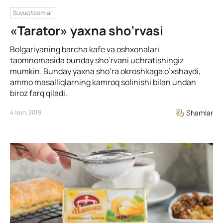
Suyuq taomlar
«Tarator» yaxna sho’rvasi
Bolgariyaning barcha kafe va oshxonalari
taomnomasida bunday sho’rvani uchratishingiz
mumkin. Bunday yaxna sho’ra okroshkaga o’xshaydi,
ammo masalliqlarning kamroq solinishi bilan undan
biroz farq qiladi.
4 Iyun, 2019
Sharhlar