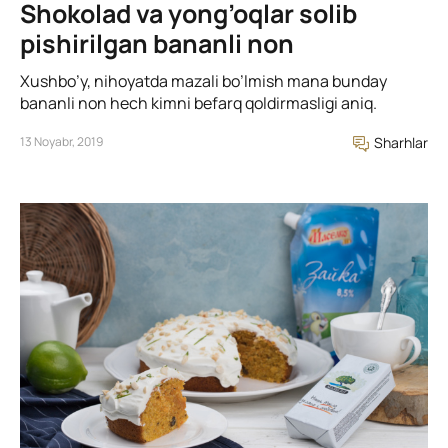
Shokolad va yong’oqlar solib
pishirilgan bananli non
Xushbo’y, nihoyatda mazali bo’lmish mana bunday
bananli non hech kimni befarq qoldirmasligi aniq.
13 Noyabr, 2019
Sharhlar