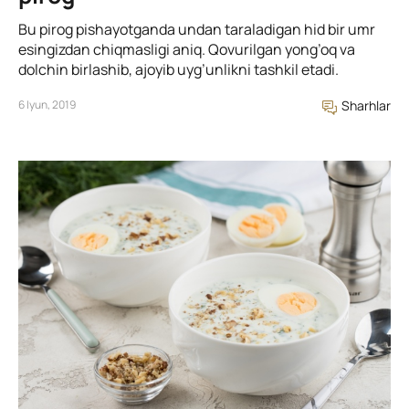
Bu pirog pishayotganda undan taraladigan hid bir umr
esingizdan chiqmasligi aniq. Qovurilgan yong’oq va
dolchin birlashib, ajoyib uyg’unlikni tashkil etadi.
6 Iyun, 2019
Sharhlar