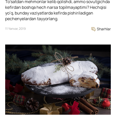
To’satdan mehmonlar kelib qolishdi, ammo sovutgichda
kefirdan boshqa hech narsa topilmayaptimi? Hechqisi
yo’q, bunday vaziyatlarda kefirda pishiriladigan
pechenyelardan tayyorlang.
11 Yanvar, 2019
Sharhlar