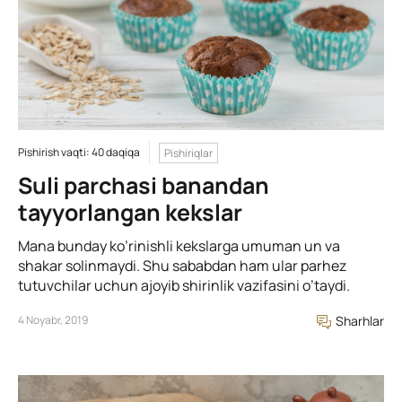
Pishirish vaqti: 40 daqiqa
Pishiriqlar
Suli parchasi banandan
tayyorlangan kekslar
Mana bunday ko’rinishli kekslarga umuman un va
shakar solinmaydi. Shu sababdan ham ular parhez
tutuvchilar uchun ajoyib shirinlik vazifasini o’taydi.
4 Noyabr, 2019
Sharhlar