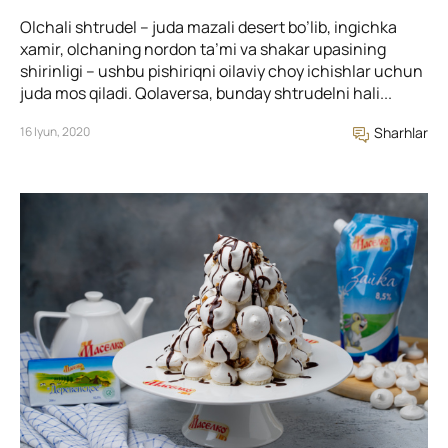
Olchali shtrudel – juda mazali desert bo’lib, ingichka
xamir, olchaning nordon ta’mi va shakar upasining
shirinligi – ushbu pishiriqni oilaviy choy ichishlar uchun
juda mos qiladi. Qolaversa, bunday shtrudelni hali...
16 Iyun, 2020
Sharhlar