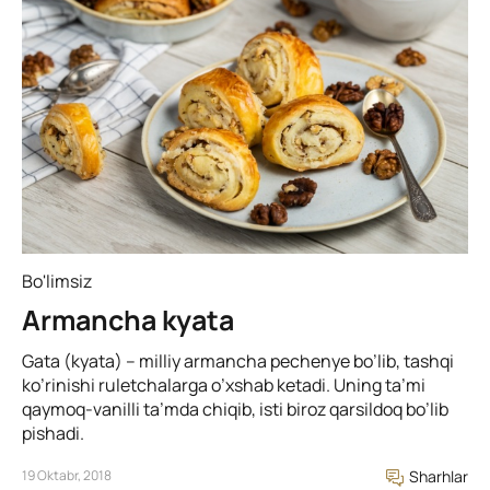
Bo'limsiz
Armancha kyata
Gata (kyata) – milliy armancha pechenye bo’lib, tashqi
ko’rinishi ruletchalarga o’xshab ketadi. Uning ta’mi
qaymoq-vanilli ta’mda chiqib, isti biroz qarsildoq bo’lib
pishadi.
19 Oktabr, 2018
Sharhlar