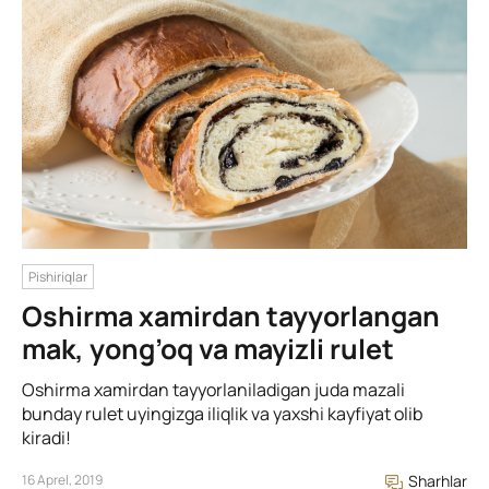
Pishiriqlar
Oshirma xamirdan tayyorlangan
mak, yong’oq va mayizli rulet
Oshirma xamirdan tayyorlaniladigan juda mazali
bunday rulet uyingizga iliqlik va yaxshi kayfiyat olib
kiradi!
16 Aprel, 2019
Sharhlar