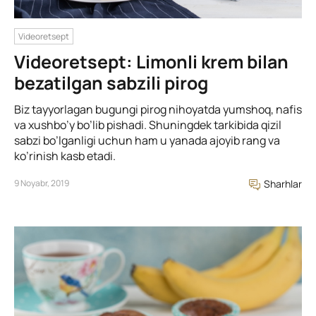
Videoretsept
Videoretsept: Limonli krem bilan
bezatilgan sabzili pirog
Biz tayyorlagan bugungi pirog nihoyatda yumshoq, nafis
va xushbo’y bo’lib pishadi. Shuningdek tarkibida qizil
sabzi bo’lganligi uchun ham u yanada ajoyib rang va
ko’rinish kasb etadi.
9 Noyabr, 2019
Sharhlar