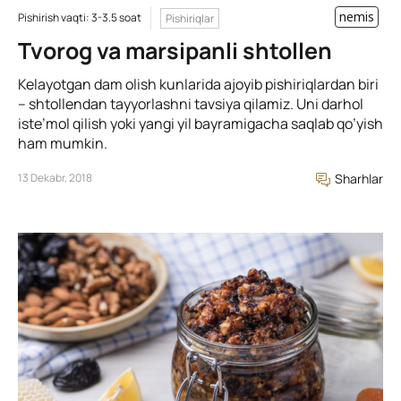
nemis
Pishirish vaqti: 3-3.5 soat
Pishiriqlar
Tvorog va marsipanli shtollen
Kelayotgan dam olish kunlarida ajoyib pishiriqlardan biri
– shtollendan tayyorlashni tavsiya qilamiz. Uni darhol
iste’mol qilish yoki yangi yil bayramigacha saqlab qo’yish
ham mumkin.
13 Dekabr, 2018
Sharhlar