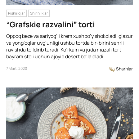
Pishiriqlar
Shirinliklar
“Grafskie razvalini” torti
Oppoq beze va sariyog’li krem xushbo’y shokoladli glazur
va yong’oqlar uyg’unligi ushbu tortda bir-birini sehrli
ravishda to’ldirib turadi. Ko’rkam va juda mazali tort
bayram stoli uchun ajoyib desert bo’la oladi.
7 Mart, 2020
Sharhlar