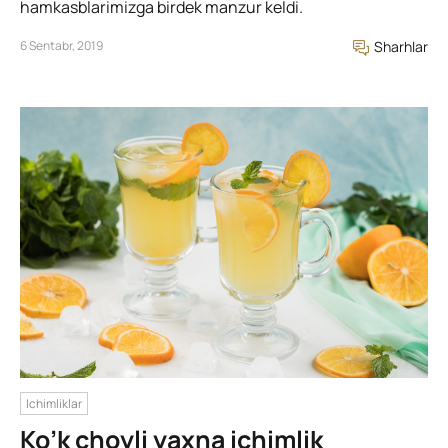
hamkasblarimizga birdek manzur keldi.
6 Sentabr, 2019
Sharhlar
Ichimliklar
Ko’k choyli yaxna ichimlik