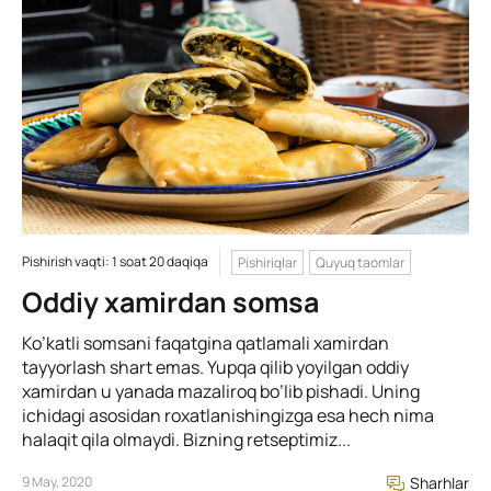
Pishirish vaqti: 1 soat 20 daqiqa
Pishiriqlar
Quyuq taomlar
Oddiy xamirdan somsa
Ko’katli somsani faqatgina qatlamali xamirdan
tayyorlash shart emas. Yupqa qilib yoyilgan oddiy
xamirdan u yanada mazaliroq bo’lib pishadi. Uning
ichidagi asosidan roxatlanishingizga esa hech nima
halaqit qila olmaydi. Bizning retseptimiz...
9 May, 2020
Sharhlar