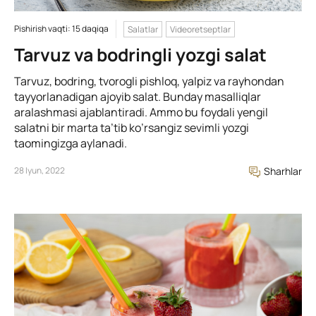
Pishirish vaqti: 15 daqiqa
Salatlar
Videoretseptlar
Tarvuz va bodringli yozgi salat
Tarvuz, bodring, tvorogli pishloq, yalpiz va rayhondan
tayyorlanadigan ajoyib salat. Bunday masalliqlar
aralashmasi ajablantiradi. Ammo bu foydali yengil
salatni bir marta ta’tib ko’rsangiz sevimli yozgi
taomingizga aylanadi.
28 Iyun, 2022
Sharhlar