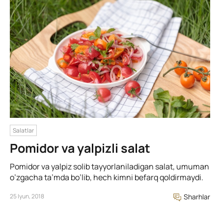
Salatlar
Pomidor va yalpizli salat
Pomidor va yalpiz solib tayyorlaniladigan salat, umuman
o’zgacha ta’mda bo’lib, hech kimni befarq qoldirmaydi.
25 Iyun, 2018
Sharhlar