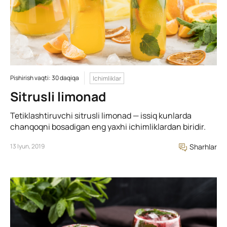
Pishirish vaqti: 30 daqiqa
Ichimliklar
Sitrusli limonad
Tetiklashtiruvchi sitrusli limonad — issiq kunlarda
chanqoqni bosadigan eng yaxhi ichimliklardan biridir.
13 Iyun, 2019
Sharhlar