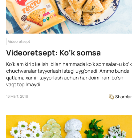
Videoretsept
Videoretsept: Ko’k somsa
Ko’klam kirib kelishi bilan hammada ko’k somsalar-u ko’k
chuchvaralar tayyorlash istagi uyg’onadi. Ammo bunda
qatlama xamir tayyorlash uchun har doim ham bo’sh
vaqt topilmaydi.
13 Mart, 2019
Sharhlar