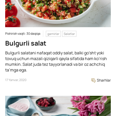
Pishirish vaqti: 30 daqiqa
garnirlar
Salatlar
Bulgurli salat
Bulgurli salatani nafaqat oddiy salat, balki go’sht yoki
tovuq uchun mazali qiziqarli qayla sifatida ham ko’rish
mumkin. Salat juda tez tayyorlanadi va bir oz achchiq
ta’mga ega.
17 Yanvar, 2020
Sharhlar