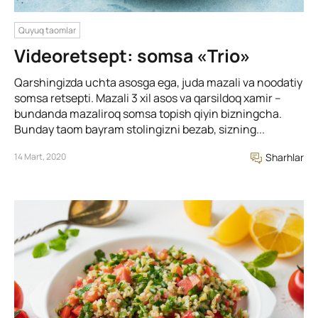
Quyuq taomlar
Videoretsept: somsa «Trio»
Qarshingizda uchta asosga ega, juda mazali va noodatiy
somsa retsepti. Mazali 3 xil asos va qarsildoq xamir –
bundanda mazaliroq somsa topish qiyin bizningcha.
Bunday taom bayram stolingizni bezab, sizning...
14 Mart, 2020
Sharhlar