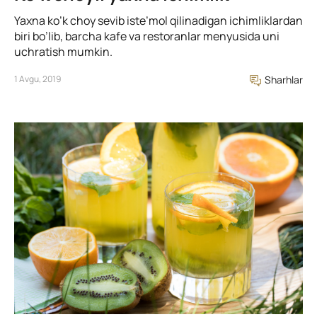
Yaxna ko’k choy sevib iste’mol qilinadigan ichimliklardan
biri bo’lib, barcha kafe va restoranlar menyusida uni
uchratish mumkin.
1 Avgu, 2019
Sharhlar