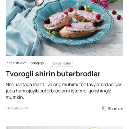
Pishirish vaqti: 15daqiqa
Nonushtalar
Tvorogli shirin buterbrodlar
Nonushtaga mazali va eng muhimi tez tayyor bo’ladigan
juda ham ajoyib buterbrodlarni iste’mol qolishingiz
mumkin.
7 Noyabr, 2019
Sharhlar