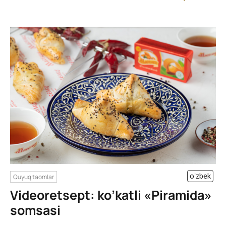
o'zbek
Quyuq taomlar
Videoretsept: ko’katli «Piramida»
somsasi