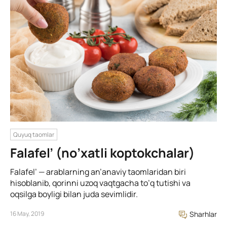
Quyuq taomlar
Falafel’ (no’xatli koptokchalar)
Falafel’ — arablarning an’anaviy taomlaridan biri
hisoblanib, qorinni uzoq vaqtgacha to’q tutishi va
oqsilga boyligi bilan juda sevimlidir.
16 May, 2019
Sharhlar