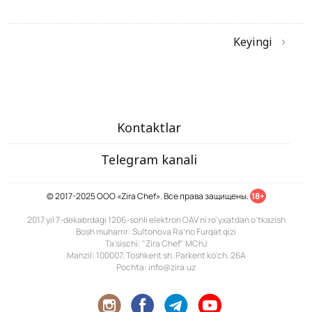
Keyingi
Kontaktlar
Telegram kanali
© 2017-2025 ООО «Zira Chef». Все права защищены.
18+
2017 yil 7-dekabrdagi 1206-sonli elektron OAV ni ro'yxatdan o'tkazish
Bosh muharrir: Sultonova Ra’no Furqat qizi
Ta'sischi: "Zira Chef" MChJ
Manzil: 100007, Toshkent sh. Parkent ko'ch. 26A
Pochta: info@zira.uz