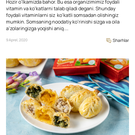
Hozir o’lkamizda bahor. Bu esa organizimimiz foydali
vitamin va ko’katlarni talab qiladi degani. Shunday
foydali vitaminlarni siz ko’katli somsadan olishingiz
mumkin. Somsaning noodatiy ko’rinishi sizga va oila
a’zolaringizga yoqishi aniq....
9 Aprel, 2020
Sharhlar