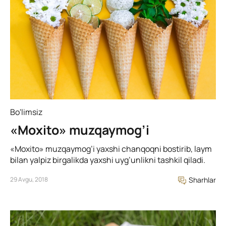
Bo'limsiz
«Moxito» muzqaymog’i
«Moxito» muzqaymog’i yaxshi chanqoqni bostirib, laym
bilan yalpiz birgalikda yaxshi uyg’unlikni tashkil qiladi.
29 Avgu, 2018
Sharhlar