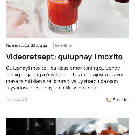
Pishirish vaqti: 20 daqiqa
Ichimliklar
Videoretsept: qulupnayli moxito
Qulupnayli moxito – bu klassik moxitoning qulupnay
ta’miga ega eng zo’r varianti. U o’zining ajoyib rezavor
meva ta’mi bilan ajralib turadi va uy sharoitida oson
tayyorlanadi. Bunday ichimlik issiq kunda...
16 May, 2020
Sharhlar