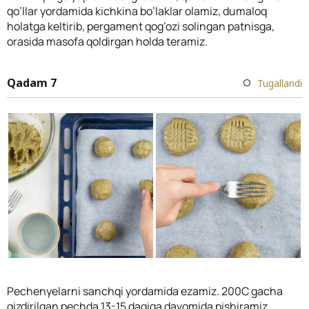
qo’llar yordamida kichkina bo’laklar olamiz, dumaloq
holatga keltirib, pergament qog’ozi solingan patnisga,
orasida masofa qoldirgan holda teramiz.
Qadam 7
Tugallandi
Pechenyelarni sanchqi yordamida ezamiz. 200C gacha
qizdirilgan pechda 13-15 daqiqa davomida pishiramiz.