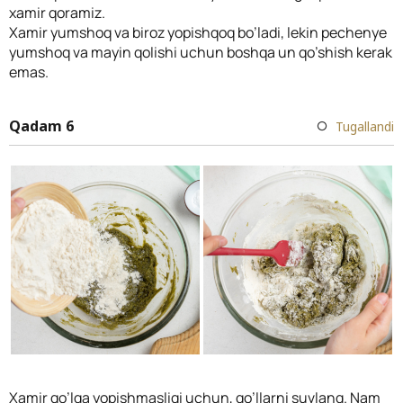
xamir qoramiz.
Xamir yumshoq va biroz yopishqoq bo’ladi, lekin pechenye
yumshoq va mayin qolishi uchun boshqa un qo’shish kerak
emas.
Qadam 6
Tugallandi
Xamir qo’lga yopishmasligi uchun, qo’llarni suvlang. Nam