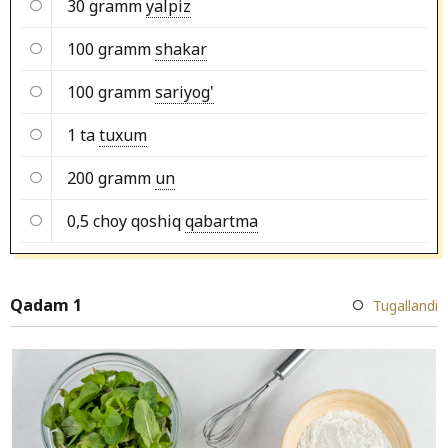
30 gramm
yalpiz
100 gramm
shakar
100 gramm
sariyog'
1 ta
tuxum
200 gramm
un
0,5 choy qoshiq
qabartma
Qadam 1
Tugallandi