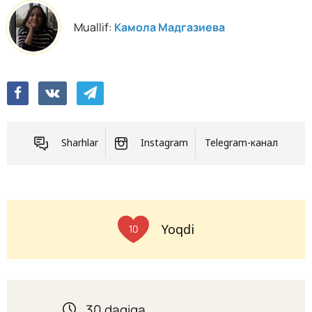
Muallif:
Камола Мадгазиева
Sharhlar
Instagram
Telegram-канал
Yoqdi
10
30 daqiqa