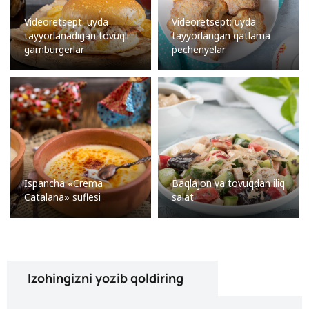
Videoretsept: uyda
Videoretsept: uyda
tayyorlanadigan tovuqli
tayyorlangan qatlama
gamburgerlar
pechenyelar
Ispancha «Crema
Baqlajon va tovuqdan iliq
Catalana» suflesi
salat
Izohingizni yozib qoldiring