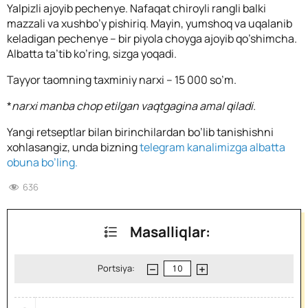
Yalpizli ajoyib pechenye. Nafaqat chiroyli rangli balki
mazzali va xushbo’y pishiriq. Mayin, yumshoq va uqalanib
keladigan pechenye – bir piyola choyga ajoyib qo’shimcha.
Albatta ta’tib ko’ring, sizga yoqadi.
Tayyor taomning taxminiy narxi – 15 000 so’m.
*
narxi manba chop etilgan vaqtgagina amal qiladi.
Yangi retseptlar bilan birinchilardan bo’lib tanishishni
xohlasangiz, unda bizning
telegram kanalimizga albatta
obuna bo’ling.
636
Masalliqlar:
Portsiya: