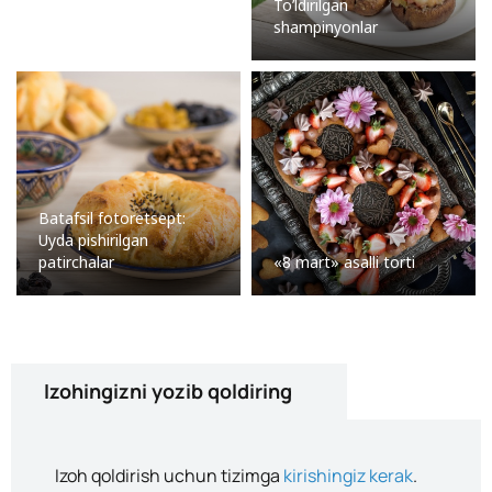
To’ldirilgan
shampinyonlar
Batafsil fotoretsept:
Uyda pishirilgan
patirchalar
«8 mart» asalli torti
Izohingizni yozib qoldiring
Izoh qoldirish uchun tizimga
kirishingiz kerak
.