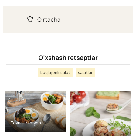
O’rtacha
O’xshash retseptlar
baqlajonli salat
salatlar
Tovuqli ramyon