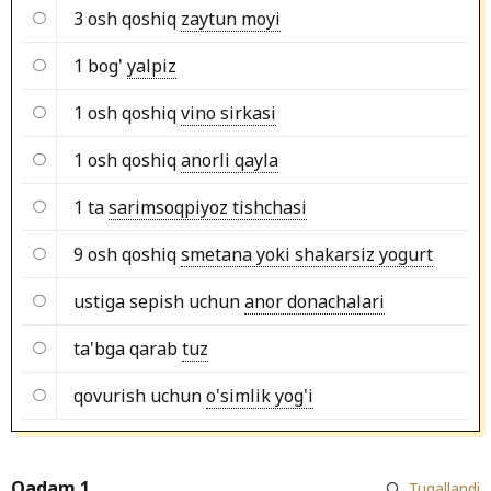
3 osh qoshiq
zaytun moyi
1 bog'
yalpiz
1 osh qoshiq
vino sirkasi
1 osh qoshiq
anorli qayla
1 ta
sarimsoqpiyoz tishchasi
9 osh qoshiq
smetana yoki shakarsiz yogurt
ustiga sepish uchun
anor donachalari
ta'bga qarab
tuz
qovurish uchun
o'simlik yog'i
Qadam 1
Tugallandi