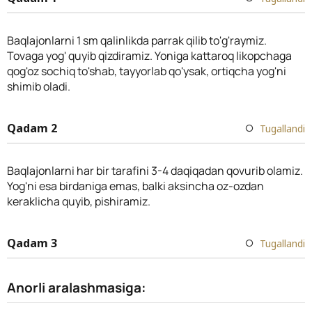
Baqlajonlarni 1 sm qalinlikda parrak qilib to'g'raymiz.
Tovaga yog' quyib qizdiramiz. Yoniga kattaroq likopchaga
qog'oz sochiq to'shab, tayyorlab qo'ysak, ortiqcha yog'ni
shimib oladi.
Qadam 2
Tugallandi
Baqlajonlarni har bir tarafini 3-4 daqiqadan qovurib olamiz.
Yog'ni esa birdaniga emas, balki aksincha oz-ozdan
keraklicha quyib, pishiramiz.
Qadam 3
Tugallandi
Anorli aralashmasiga: