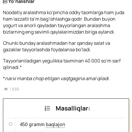
Yo’nalishlar
Noodatiy aralashma ko’pincha oddiy taomlarga ham juda
ham lazzatli ta’m bag’ishlashga qodir. Bundan buyon
yogurt va anorli qayladan tayyorlangan aralashma
bizlarning eng sevimli qaylalarimizdan biriga aylandi.
Chunki bunday aralashmadan har qanday salat va
gazaklar tayyorlashda foydalansa bo’ladi.
Tayyorlaniladigan yegulikka taxminan 40 000 so’m sarf
qilinadi.*
*
narxi manba chop etilgan vaqtgagina amal qiladi.
1 639
Masalliqlar:
450 gramm
baqlajon