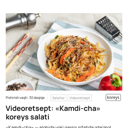
koreys
Pishirish vaqti: 30 daqiqa
Salatlar
Videoretsept
Videoretsept: «Kamdi-cha»
koreys salati
«Kamdi-cha» — alohida yoki garnir sifatida iste’mol