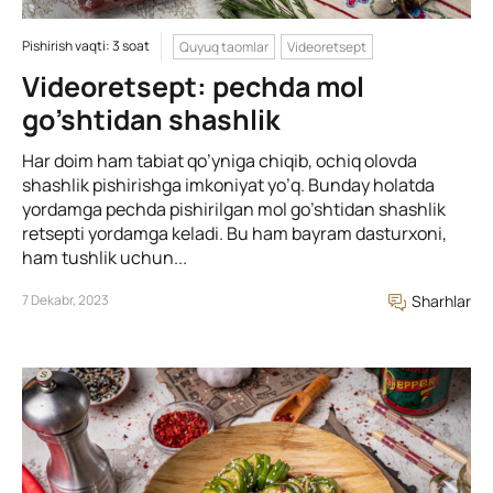
Pishirish vaqti: 3 soat
Quyuq taomlar
Videoretsept
Videoretsept: pechda mol
go’shtidan shashlik
Har doim ham tabiat qo’yniga chiqib, ochiq olovda
shashlik pishirishga imkoniyat yo’q. Bunday holatda
yordamga pechda pishirilgan mol go’shtidan shashlik
retsepti yordamga keladi. Bu ham bayram dasturxoni,
ham tushlik uchun...
7 Dekabr, 2023
Sharhlar