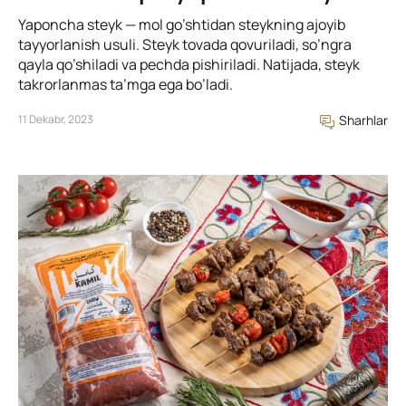
Yaponcha steyk — mol go’shtidan steykning ajoyib
tayyorlanish usuli. Steyk tovada qovuriladi, so’ngra
qayla qo’shiladi va pechda pishiriladi. Natijada, steyk
takrorlanmas ta’mga ega bo’ladi.
11 Dekabr, 2023
Sharhlar