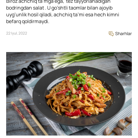
Biroz achchiq ta’mga ega, tez tayyorlanadigan
bodringdan salat . U go’shtli taomlar bilan ajoyib
uyg’unlik hosil qiladi, achchiq ta’mi esa hech kimni
befarq qoldirmaydi.
22 Iyul, 2022
Sharhlar