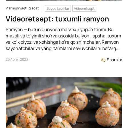
Pishirish vaqti: 2 soat
Suyuq taomlar
Videoretsept
Videoretsept: tuxumli ramyon
Ramyon — butun dunyoga mashxur yapon taomi. Bu
mazali va to’yimli sho’rva asosida bulyon, lapsha, tuxum
va ko’k piyoz, va xohishga ko’ra qo’shimchalar. Ramyon
sayohatchilar va yangi ta’mlarni sevuvchilarni befarq...
26 Aprel, 2023
Sharhlar