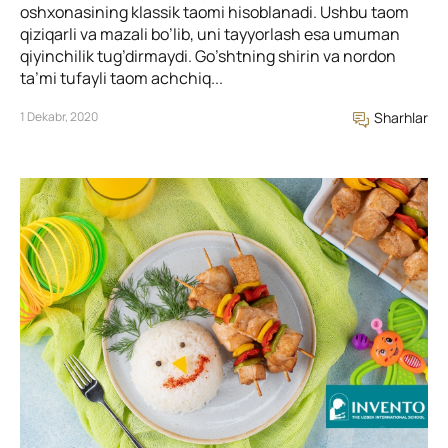
oshxonasining klassik taomi hisoblanadi. Ushbu taom
qiziqarli va mazali bo’lib, uni tayyorlash esa umuman
qiyinchilik tug’dirmaydi. Go’shtning shirin va nordon
ta’mi tufayli taom achchiq...
1 Dekabr, 2020
Sharhlar