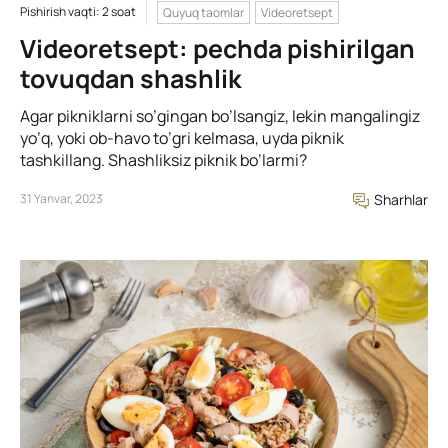
Pishirish vaqti: 2 soat
Quyuq taomlar
Videoretsept
Videoretsept: pechda pishirilgan
tovuqdan shashlik
Agar pikniklarni so’gingan bo’lsangiz, lekin mangalingiz
yo’q, yoki ob-havo to’gri kelmasa, uyda piknik
tashkillang. Shashliksiz piknik bo’larmi?
31 Yanvar, 2023
Sharhlar