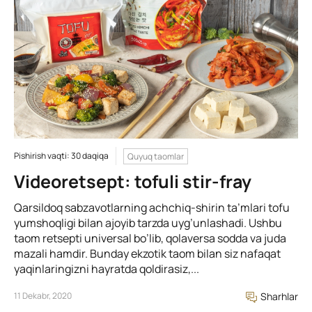
Pishirish vaqti: 30 daqiqa
Quyuq taomlar
Videoretsept: tofuli stir-fray
Qarsildoq sabzavotlarning achchiq-shirin ta’mlari tofu
yumshoqligi bilan ajoyib tarzda uyg’unlashadi. Ushbu
taom retsepti universal bo’lib, qolaversa sodda va juda
mazali hamdir. Bunday ekzotik taom bilan siz nafaqat
yaqinlaringizni hayratda qoldirasiz,...
11 Dekabr, 2020
Sharhlar