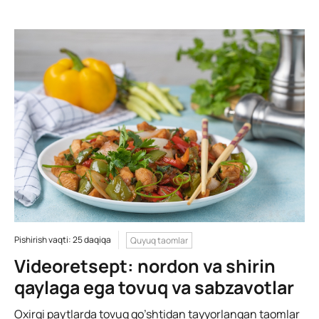
Pishirish vaqti: 25 daqiqa
Quyuq taomlar
Videoretsept: nordon va shirin
qaylaga ega tovuq va sabzavotlar
Oxirgi paytlarda tovuq go’shtidan tayyorlangan taomlar