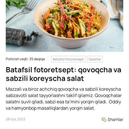
Pishirish vaqti: 35 daqiqa
Batafsil fotoretsept
Salatlar
Batafsil fotoretsept: qovoqcha va
sabzili koreyscha salat
Mazzali va biroz achchiq qovoqcha va sabzili koreyscha
sabzavotli salat tayyorlashni taklif qilamiz. Qovoqchalar
salatni suvli qiladi, sabzi esa ta’mini yorqin qiladi. Oddiy
va hamyonbop masalliqlardan yorqin salat.
28 Iyul, 2022
Sharhlar