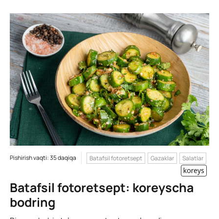
Pishirish vaqti: 35 daqiqa
Batafsil fotoretsept
Gazaklar
Salatlar
koreys
Batafsil fotoretsept: koreyscha
bodring