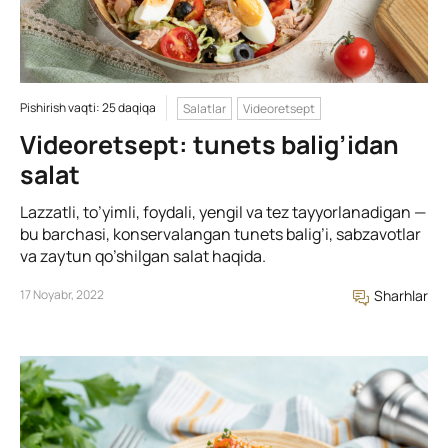
Pishirish vaqti: 25 daqiqa
Salatlar
Videoretsept
Videoretsept: tunets balig’idan
salat
Lazzatli, to’yimli, foydali, yengil va tez tayyorlanadigan —
bu barchasi, konservalangan tunets balig’i, sabzavotlar
va zaytun qo’shilgan salat haqida.
17 Noyabr, 2022
Sharhlar