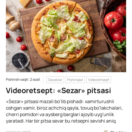
Pishirish vaqti: 2 soat
Gazaklar
Pishiriqlar
Videoretsept
Videoretsept: «Sezar» pitsasi
«Sezar» pitsasi mazali bo’lib pishadi: xamirturushli
oshgan xamir, biroz achchiq qayla, tovuq bo’lakchalari,
cherri pomidori va aysberg barglari ajoyib uyg’unlik
yaratadi. Har bir pitsa sevar bu retsepni sevishi aniq.