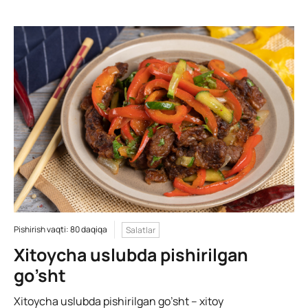
Pishirish vaqti: 80 daqiqa
Salatlar
Xitoycha uslubda pishirilgan
go’sht
Xitoycha uslubda pishirilgan go’sht – xitoy