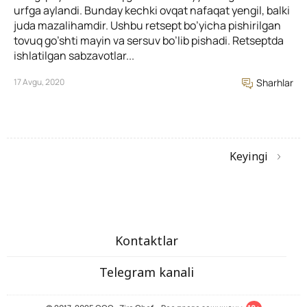
urfga aylandi. Bunday kechki ovqat nafaqat yengil, balki
juda mazalihamdir. Ushbu retsept bo’yicha pishirilgan
tovuq go’shti mayin va sersuv bo’lib pishadi. Retseptda
ishlatilgan sabzavotlar...
17 Avgu, 2020
Sharhlar
Keyingi
Kontaktlar
Telegram kanali