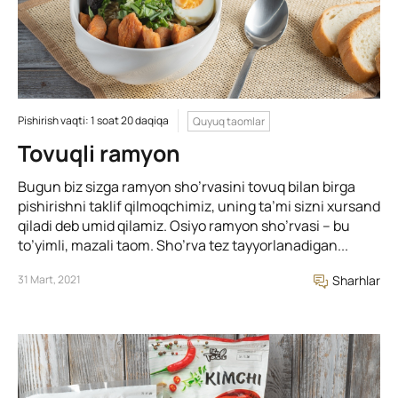
Pishirish vaqti: 1 soat 20 daqiqa
Quyuq taomlar
Tovuqli ramyon
Bugun biz sizga ramyon sho’rvasini tovuq bilan birga
pishirishni taklif qilmoqchimiz, uning ta’mi sizni xursand
qiladi deb umid qilamiz. Osiyo ramyon sho’rvasi – bu
to’yimli, mazali taom. Sho’rva tez tayyorlanadigan...
31 Mart, 2021
Sharhlar