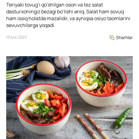
Teriyaki tovug’i qo’shilgan oson va tez salat
dasturxoningiz bezagi bo’lishi aniq. Salat ham sovuq
ham issiq holatda mazalidir, va ayniqsa osiyo taomlarini
sevuvchilarga yoqadi.
10 Iyul, 2023
Sharhlar