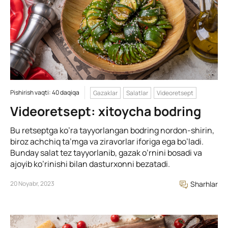
Pishirish vaqti: 40 daqiqa
Gazaklar
Salatlar
Videoretsept
Videoretsept: xitoycha bodring
Bu retseptga ko’ra tayyorlangan bodring nordon-shirin,
biroz achchiq ta’mga va ziravorlar iforiga ega bo’ladi.
Bunday salat tez tayyorlanib, gazak o’rnini bosadi va
ajoyib ko’rinishi bilan dasturxonni bezatadi.
20 Noyabr, 2023
Sharhlar