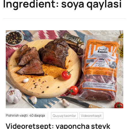
Ingredient:
soya qaylasi
Pishirish vaqti: 40 daqiqa
Quyuq taomlar
Videoretsept
Videoretsept: yaponcha steyk