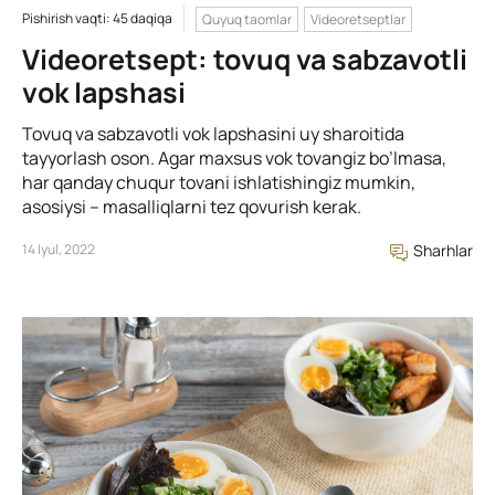
Pishirish vaqti: 45 daqiqa
Quyuq taomlar
Videoretseptlar
Videoretsept: tovuq va sabzavotli
vok lapshasi
Tovuq va sabzavotli vok lapshasini uy sharoitida
tayyorlash oson. Agar maxsus vok tovangiz bo’lmasa,
har qanday chuqur tovani ishlatishingiz mumkin,
asosiysi – masalliqlarni tez qovurish kerak.
14 Iyul, 2022
Sharhlar