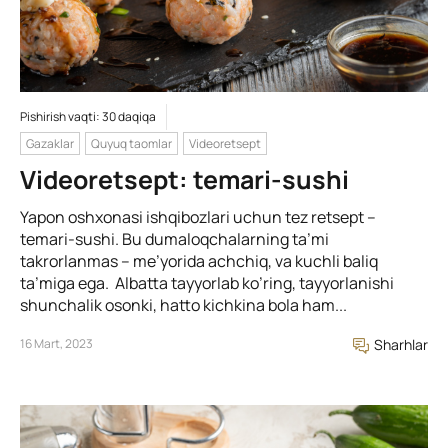
Pishirish vaqti: 30 daqiqa
Gazaklar
Quyuq taomlar
Videoretsept
Videoretsept: temari-sushi
Yapon oshxonasi ishqibozlari uchun tez retsept –
temari-sushi. Bu dumaloqchalarning ta’mi
takrorlanmas – me’yorida achchiq, va kuchli baliq
ta’miga ega. Albatta tayyorlab ko’ring, tayyorlanishi
shunchalik osonki, hatto kichkina bola ham...
16 Mart, 2023
Sharhlar