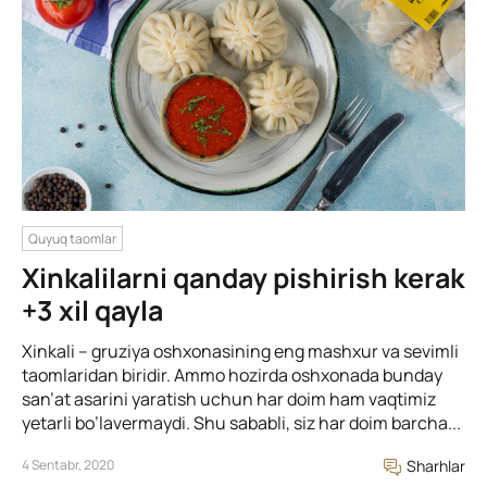
Quyuq taomlar
Xinkalilarni qanday pishirish kerak
+3 xil qayla
Xinkali – gruziya oshxonasining eng mashxur va sevimli
taomlaridan biridir. Ammo hozirda oshxonada bunday
san’at asarini yaratish uchun har doim ham vaqtimiz
yetarli bo’lavermaydi. Shu sababli, siz har doim barcha...
4 Sentabr, 2020
Sharhlar