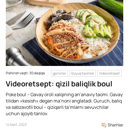
Pishirish vaqti: 30 daqiqa
garnirlar
Quyuq taomlar
Videoretsept
Videoretsept: qizil baliqlik boul
Poke boul – Gavay oroli xalqining an’anaviy taomi. Gavay
tilidan «kesish» degan ma’noni anglatadi. Guruch, baliq
va sabzavotli boul – qiziqarli ta’mlarni sevuvchilar
uchun ajoyib tanlov.
14 Mart, 2023
Sharhlar