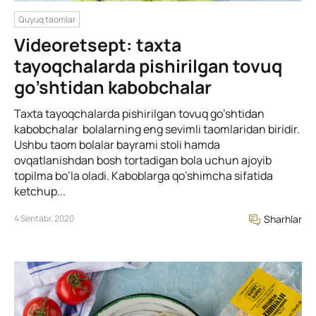
Quyuq taomlar
Videoretsept: taxta
tayoqchalarda pishirilgan tovuq
go’shtidan kabobchalar
Taxta tayoqchalarda pishirilgan tovuq go’shtidan
kabobchalar bolalarning eng sevimli taomlaridan biridir.
Ushbu taom bolalar bayrami stoli hamda
ovqatlanishdan bosh tortadigan bola uchun ajoyib
topilma bo’la oladi. Kaboblarga qo’shimcha sifatida
ketchup...
4 Sentabr, 2020
Sharhlar