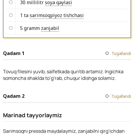
30 millilitr
soya qaylasi
1 ta
sarimsoqpiyoz tishchasi
5 gramm
zanjabil
Qadam 1
Tugallandi
Tovuq filesini yuvib, salfetkada quritib artamiz. Ingichka
somoncha shaklda to’g’rab, chuqur idishga solamiz.
Qadam 2
Tugallandi
Marinad tayyorlaymiz
Sarimsoqni pressda maydalaymiz, zanjabilni qirg’ichdan