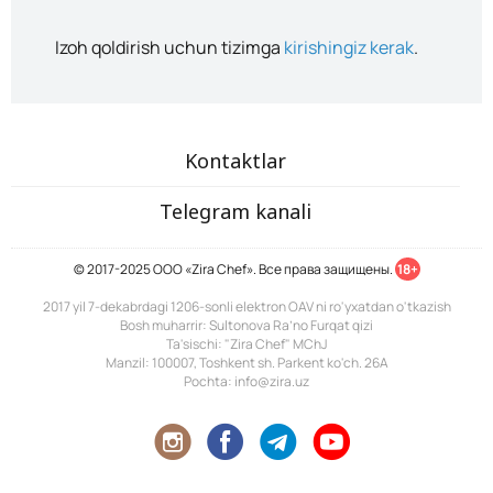
Izoh qoldirish uchun tizimga
kirishingiz kerak
.
Kontaktlar
Telegram kanali
© 2017-2025 ООО «Zira Chef». Все права защищены.
18+
2017 yil 7-dekabrdagi 1206-sonli elektron OAV ni ro'yxatdan o'tkazish
Bosh muharrir: Sultonova Ra’no Furqat qizi
Ta'sischi: "Zira Chef" MChJ
Manzil: 100007, Toshkent sh. Parkent ko'ch. 26A
Pochta: info@zira.uz