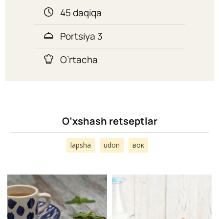
45 daqiqa
Portsiya 3
O’rtacha
O’xshash retseptlar
lapsha
udon
вок