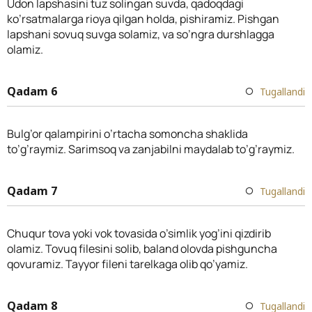
Udon lapshasini tuz solingan suvda, qadoqdagi
ko’rsatmalarga rioya qilgan holda, pishiramiz. Pishgan
lapshani sovuq suvga solamiz, va so’ngra durshlagga
olamiz.
Qadam 6
Tugallandi
Bulg’or qalampirini o’rtacha somoncha shaklida
to’g’raymiz. Sarimsoq va zanjabilni maydalab to’g’raymiz.
Qadam 7
Tugallandi
Chuqur tova yoki vok tovasida o’simlik yog’ini qizdirib
olamiz. Tovuq filesini solib, baland olovda pishguncha
qovuramiz. Tayyor fileni tarelkaga olib qo’yamiz.
Qadam 8
Tugallandi