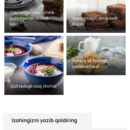
Qaynatilgan suv qo’shib
pishirilgan shokoladli
Videoretsept: shokoladli
keks
brauni
Pishloq va tvorogli
qatlamachalar
Qizil lavlagili issiq shoʻrva
Izohingizni yozib qoldiring