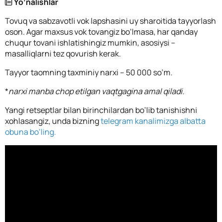
Yo’nalishlar
Tovuq va sabzavotli vok lapshasini uy sharoitida tayyorlash
oson. Agar maxsus vok tovangiz bo’lmasa, har qanday
chuqur tovani ishlatishingiz mumkin, asosiysi –
masalliqlarni tez qovurish kerak.
Tayyor taomning taxminiy narxi – 50 000 so’m.
*
narxi manba chop etilgan vaqtgagina amal qiladi.
Yangi retseptlar bilan birinchilardan bo’lib tanishishni
xohlasangiz, unda bizning
telegram kanalimizga albatta
obuna bo’ling.