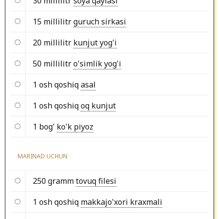
30 millilitr
soya qaylasi
15 millilitr
guruch sirkasi
20 millilitr
kunjut yog'i
50 millilitr
o'simlik yog'i
1 osh qoshiq
asal
1 osh qoshiq
oq kunjut
1 bog'
ko'k piyoz
MARINAD UCHUN
250 gramm
tovuq filesi
1 osh qoshiq
makkajo'xori kraxmali