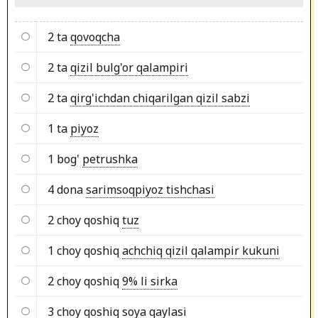
2 ta
qovoqcha
2 ta
qizil bulg'or qalampiri
2 ta
qirg'ichdan chiqarilgan qizil sabzi
1 ta
piyoz
1 bog'
petrushka
4 dona
sarimsoqpiyoz tishchasi
2 choy qoshiq
tuz
1 choy qoshiq
achchiq qizil qalampir kukuni
2 choy qoshiq
9% li sirka
3 choy qoshiq
soya qaylasi