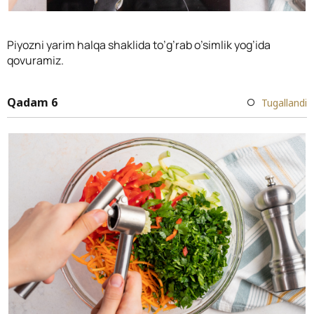
Piyozni yarim halqa shaklida to’g’rab o’simlik yog’ida
qovuramiz.
Qadam 6
Tugallandi