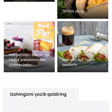
Go’shtli pirog
Videoretsept: Mandie Pie
tayyor aralashmasidan
Videoretsept: tvister
«Zebra» keksi
sendvichi
Izohingizni yozib qoldiring