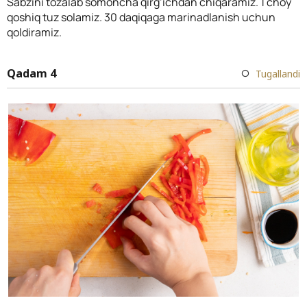
Sabzini tozalab somoncha qirg’ichdan chiqaramiz. 1 choy
qoshiq tuz solamiz. 30 daqiqaga marinadlanish uchun
qoldiramiz.
Qadam 4
Tugallandi