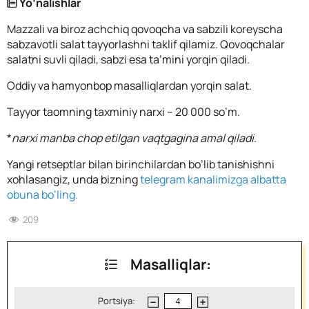
Yo’nalishlar
Mazzali va biroz achchiq qovoqcha va sabzili koreyscha
sabzavotli salat tayyorlashni taklif qilamiz. Qovoqchalar
salatni suvli qiladi, sabzi esa ta’mini yorqin qiladi.
Oddiy va hamyonbop masalliqlardan yorqin salat.
Tayyor taomning taxminiy narxi – 20 000 so’m.
*
narxi manba chop etilgan vaqtgagina amal qiladi.
Yangi retseptlar bilan birinchilardan bo’lib tanishishni
xohlasangiz, unda bizning
telegram kanalimizga albatta
obuna bo’ling.
209
Masalliqlar:
Portsiya: