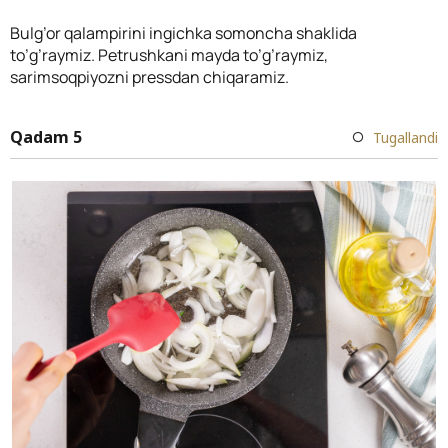
Bulg’or qalampirini ingichka somoncha shaklida
to’g’raymiz. Petrushkani mayda to’g’raymiz,
sarimsoqpiyozni pressdan chiqaramiz.
Qadam 5
Tugallandi