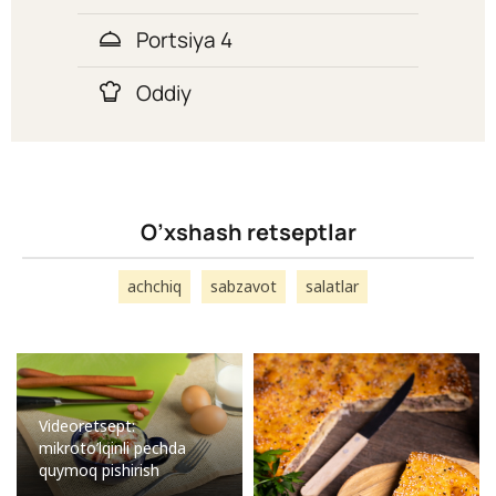
Portsiya 4
Oddiy
O’xshash retseptlar
achchiq
sabzavot
salatlar
Videoretsept:
mikroto’lqinli pechda
quymoq pishirish