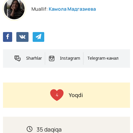
Muallif:
Камола Мадгазиева
Sharhlar
Instagram
Telegram-канал
Yoqdi
4
35 daqiqa