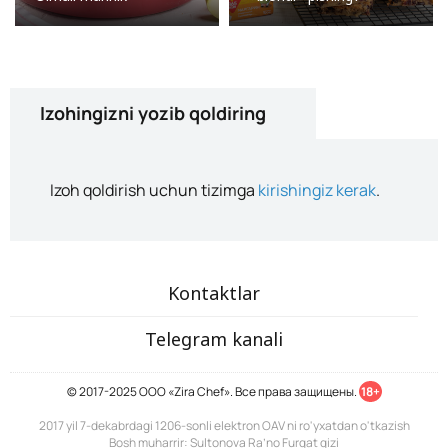
Izohingizni yozib qoldiring
Izoh qoldirish uchun tizimga
kirishingiz kerak
.
Kontaktlar
Telegram kanali
© 2017-2025 ООО «Zira Chef». Все права защищены.
18+
2017 yil 7-dekabrdagi 1206-sonli elektron OAV ni ro'yxatdan o'tkazish
Bosh muharrir: Sultonova Ra’no Furqat qizi