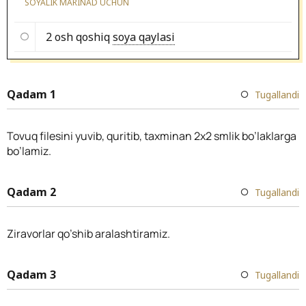
SOYALIK MARINAD UCHUN
2 osh qoshiq
soya qaylasi
Qadam 1
Tugallandi
Tovuq filesini yuvib, quritib, taxminan 2x2 smlik bo’laklarga
bo’lamiz.
Qadam 2
Tugallandi
Ziravorlar qo’shib aralashtiramiz.
Qadam 3
Tugallandi