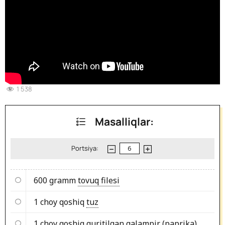
1 538
Masalliqlar:
Portsiya:
600 gramm
tovuq filesi
1 choy qoshiq
tuz
1 choy qoshiq
quritilgan qalampir (paprika)