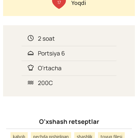
Yoqdi
17
2 soat
Portsiya 6
O’rtacha
200С
O’xshash retseptlar
kabob
pechda pishirilgan
shashlik
tovuq filesi