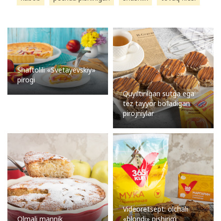
Shaftolili «Svetayevskiy»
pirogi
Quyiltirilgan sutga ega
tez tayyor bo’ladigan
pirojniylar
Videoretsept: olchali
Olmali mannik
«blondi» pishirig’i