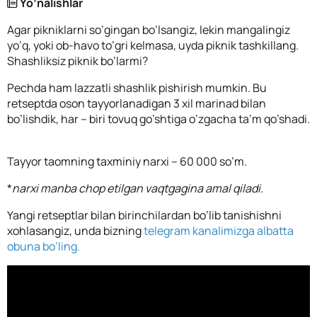
Yo’nalishlar
Agar pikniklarni so’gingan bo’lsangiz, lekin mangalingiz
yo’q, yoki ob-havo to’gri kelmasa, uyda piknik tashkillang.
Shashliksiz piknik bo’larmi?
Pechda ham lazzatli shashlik pishirish mumkin. Bu
retseptda oson tayyorlanadigan 3 xil marinad bilan
bo’lishdik, har – biri tovuq go’shtiga o’zgacha ta’m qo’shadi.
Tayyor taomning taxminiy narxi – 60 000 so’m.
*
narxi manba chop etilgan vaqtgagina amal qiladi.
Yangi retseptlar bilan birinchilardan bo’lib tanishishni
xohlasangiz, unda bizning
telegram kanalimizga albatta
obuna bo’ling.