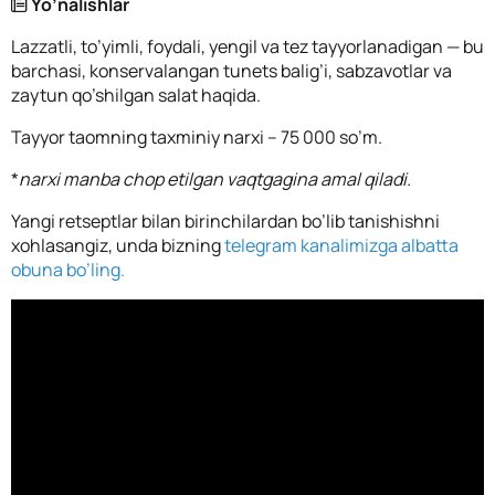
Yo’nalishlar
Lazzatli, to’yimli, foydali, yengil va tez tayyorlanadigan — bu
barchasi, konservalangan tunets balig’i, sabzavotlar va
zaytun qo’shilgan salat haqida.
Tayyor taomning taxminiy narxi – 75 000 so’m.
*
narxi manba chop etilgan vaqtgagina amal qiladi.
Yangi retseptlar bilan birinchilardan bo’lib tanishishni
xohlasangiz, unda bizning
telegram kanalimizga albatta
obuna bo’ling.