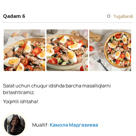
Qadam 6
Tugallandi
Salat uchun chuqur idishda barcha masalliqlarni
birlashtiramiz.
Yoqimli ishtaha!
Muallif:
Камола Мадгазиева