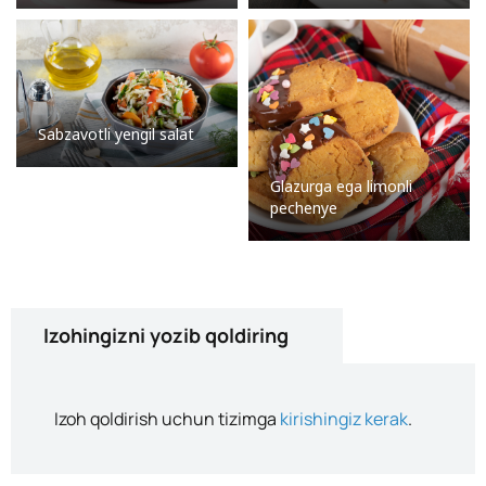
Sabzavotli yengil salat
Glazurga ega limonli
pechenye
Izohingizni yozib qoldiring
Izoh qoldirish uchun tizimga
kirishingiz kerak
.