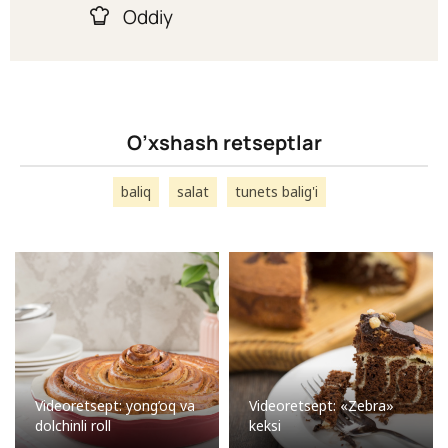
Oddiy
O’xshash retseptlar
baliq
salat
tunets balig'i
Videoretsept: yong’oq va
Videoretsept: «Zebra»
dolchinli roll
keksi