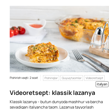
Pishirish vaqti: 2 soat
Pishiriqlar
Quyuq taomlar
Videoretsept
italyan
Videoretsept: klassik lazanya
Klassik lazanya – butun dunyoda mashhur va barcha
sevadigan italyancha taom. Lazanya tayyorlash