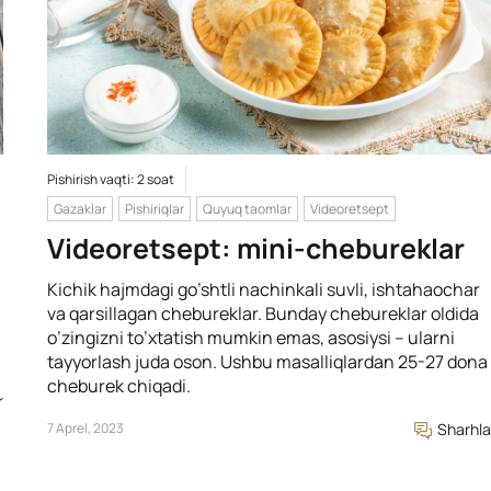
Pishirish vaqti: 2 soat
Gazaklar
Pishiriqlar
Quyuq taomlar
Videoretsept
Videoretsept: mini-chebureklar
Kichik hajmdagi go’shtli nachinkali suvli, ishtahaochar
va qarsillagan chebureklar. Bunday chebureklar oldida
o’zingizni to’xtatish mumkin emas, asosiysi – ularni
tayyorlash juda oson. Ushbu masalliqlardan 25-27 dona
cheburek chiqadi.
r
7 Aprel, 2023
Sharhla