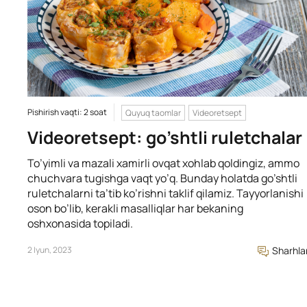
Pishirish vaqti: 2 soat
Quyuq taomlar
Videoretsept
Videoretsept: go’shtli ruletchalar
To’yimli va mazali xamirli ovqat xohlab qoldingiz, ammo
chuchvara tugishga vaqt yo’q. Bunday holatda go’shtli
ruletchalarni ta’tib ko’rishni taklif qilamiz. Tayyorlanishi
oson bo’lib, kerakli masalliqlar har bekaning
oshxonasida topiladi.
2 Iyun, 2023
Sharhla