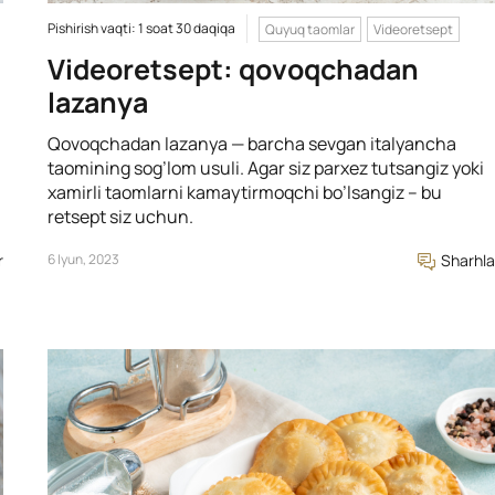
Pishirish vaqti: 1 soat 30 daqiqa
Quyuq taomlar
Videoretsept
Videoretsept: qovoqchadan
»
lazanya
Qovoqchadan lazanya — barcha sevgan italyancha
taomining sog’lom usuli. Agar siz parxez tutsangiz yoki
xamirli taomlarni kamaytirmoqchi bo’lsangiz – bu
retsept siz uchun.
r
6 Iyun, 2023
Sharhla