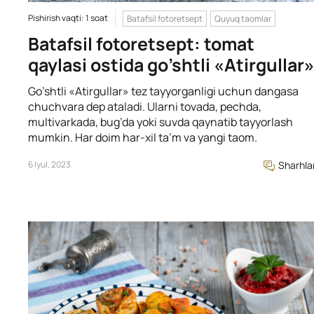
Pishirish vaqti: 1 soat
Batafsil fotoretsept
Quyuq taomlar
Batafsil fotoretsept: tomat
qaylasi ostida go’shtli «Atirgullar
Go’shtli «Atirgullar» tez tayyorganligi uchun dangasa
chuchvara dep ataladi. Ularni tovada, pechda,
multivarkada, bug’da yoki suvda qaynatib tayyorlash
mumkin. Har doim har-xil ta’m va yangi taom.
6 Iyul, 2023
Sharhla