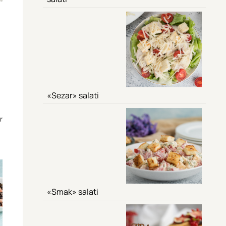
«Sezar» salati
r
«Smak» salati