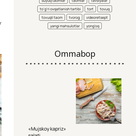
suyuq taomlar
taomlar
tavsiyalar
to'g'ri ovqatlanish tartibi
tort
tovuq
tovuqli taom
tvorog
videoretsept
r
yangi mahsulotlar
yong'oq
Ommabop
«Mujskoy kapriz»
salati