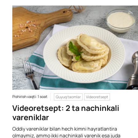
Pishirish vaqti: 1 soat
Quyuq taomlar
Videoretsept
Videoretsept: 2 ta nachinkali
vareniklar
Oddiy vareniklar bilan hech kimni hayratlantira
olmaymiz, ammo ikki nachinkali varenik esa juda