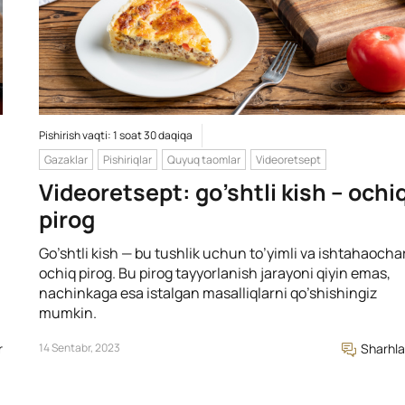
Pishirish vaqti: 1 soat 30 daqiqa
Gazaklar
Pishiriqlar
Quyuq taomlar
Videoretsept
Videoretsept: go’shtli kish – ochi
pirog
Go’shtli kish — bu tushlik uchun to’yimli va ishtahaocha
ochiq pirog. Bu pirog tayyorlanish jarayoni qiyin emas,
nachinkaga esa istalgan masalliqlarni qo’shishingiz
mumkin.
r
14 Sentabr, 2023
Sharhla