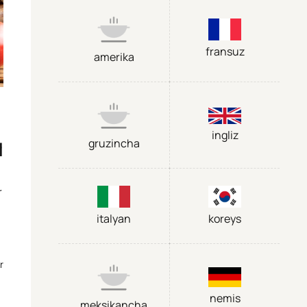
fransuz
amerika
ingliz
q
gruzincha
r
italyan
koreys
r
nemis
meksikancha