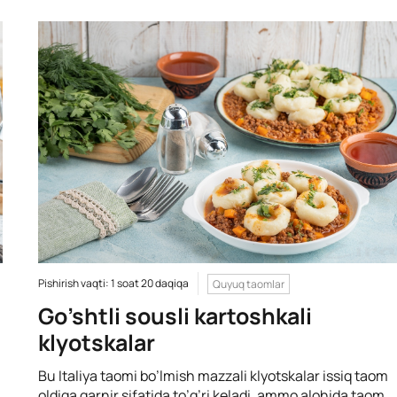
Pishirish vaqti: 1 soat 20 daqiqa
Quyuq taomlar
Go’shtli sousli kartoshkali
klyotskalar
Bu Italiya taomi bo’lmish mazzali klyotskalar issiq taom
oldiga garnir sifatida to’g’ri keladi, ammo alohida taom