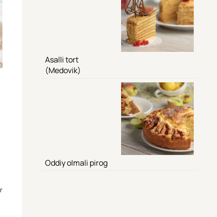
Asalli tort
(Medovik)
Oddiy olmali pirog
r