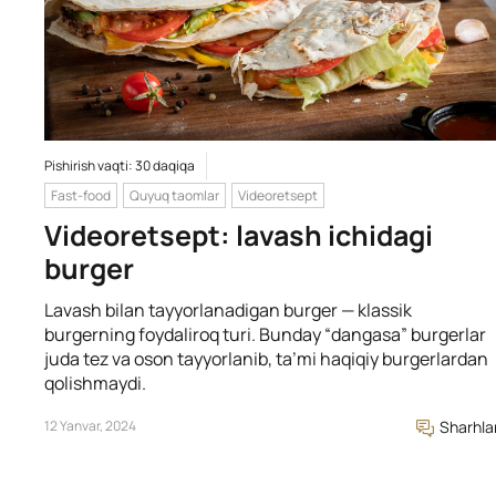
Pishirish vaqti: 30 daqiqa
Fast-food
Quyuq taomlar
Videoretsept
Videoretsept: lavash ichidagi
burger
Lavash bilan tayyorlanadigan burger — klassik
burgerning foydaliroq turi. Bunday “dangasa” burgerlar
juda tez va oson tayyorlanib, ta’mi haqiqiy burgerlardan
qolishmaydi.
12 Yanvar, 2024
Sharhla