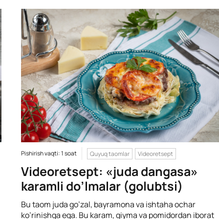
Pishirish vaqti: 1 soat
Quyuq taomlar
Videoretsept
Videoretsept: «juda dangasa»
karamli do’lmalar (golubtsi)
Bu taom juda go’zal, bayramona va ishtaha ochar
ko’rinishga ega. Bu karam, qiyma va pomidordan iborat