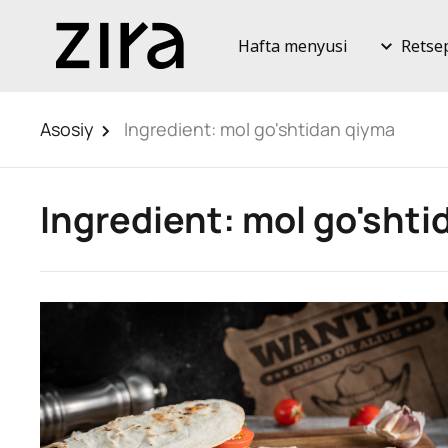
Hafta menyusi
Retse
Asosiy
Ingredient:
mol go'shtidan qiyma
Ingredient:
mol go'shti