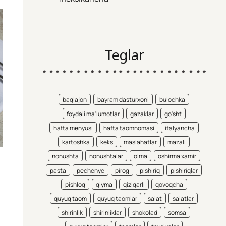
Teglar
baqlajon
bayram dasturxoni
bulochka
foydali ma'lumotlar
gazaklar
go'sht
hafta menyusi
hafta taomnomasi
italyancha
kartoshka
keks
maslahatlar
mazali
nonushta
nonushtalar
olma
oshirma xamir
pasta
pechenye
pirog
pishiriq
pishiriqlar
pishloq
qiyma
qiziqarli
qovoqcha
quyuq taom
quyuq taomlar
salat
salatlar
shirinlik
shirinliklar
shokolad
somsa