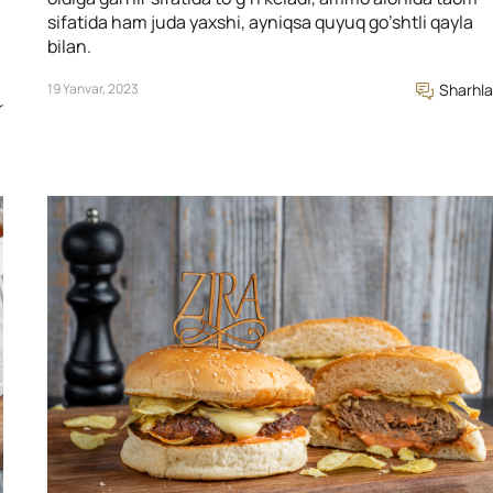
sifatida ham juda yaxshi, ayniqsa quyuq go’shtli qayla
bilan.
19 Yanvar, 2023
Sharhla
r