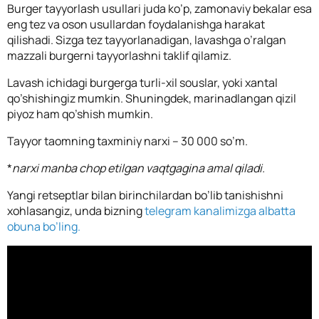
Burger tayyorlash usullari juda ko’p, zamonaviy bekalar esa
eng tez va oson usullardan foydalanishga harakat
qilishadi. Sizga tez tayyorlanadigan, lavashga o’ralgan
mazzali burgerni tayyorlashni taklif qilamiz.
Lavash ichidagi burgerga turli-xil souslar, yoki xantal
qo’shishingiz mumkin. Shuningdek, marinadlangan qizil
piyoz ham qo’shish mumkin.
Tayyor taomning taxminiy narxi – 30 000 so’m.
*
narxi manba chop etilgan vaqtgagina amal qiladi.
Yangi retseptlar bilan birinchilardan bo’lib tanishishni
xohlasangiz, unda bizning
telegram kanalimizga albatta
obuna bo’ling.