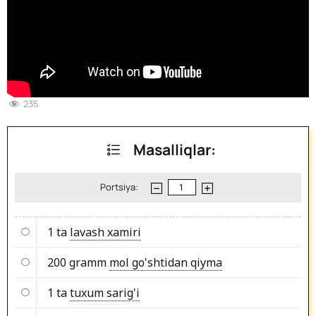
235
Masalliqlar:
Portsiya:
1 ta
lavash xamiri
200 gramm
mol go'shtidan qiyma
1 ta
tuxum sarig'i