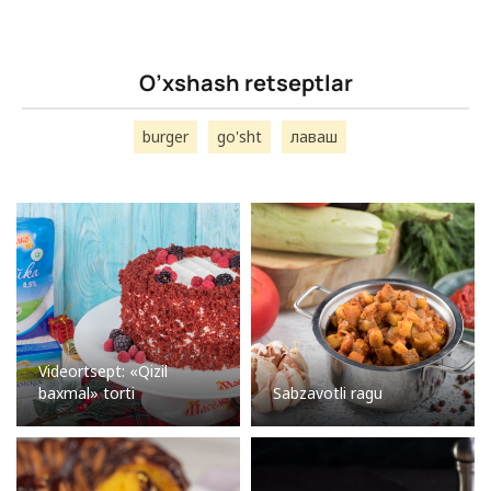
O’xshash retseptlar
burger
go'sht
лаваш
Videortsept: «Qizil
baxmal» torti
Sabzavotli ragu