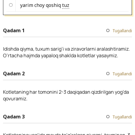
yarim choy qoshiq
tuz
Qadam 1
Tugallandi
Idishda qiyma, tuxum sarig’i va ziravorlarni aralashtiramiz.
O’rtacha hajmda yapaloq shaklda kotletlar yasaymiz.
Qadam 2
Tugallandi
Kotletaning har tomonini 2-3 daqiqadan qizdirilgan yog’da
qovuramiz.
Qadam 3
Tugallandi
Kotletaning yog’ida mayda to’g’ralgan piyozni, taxminan, 3