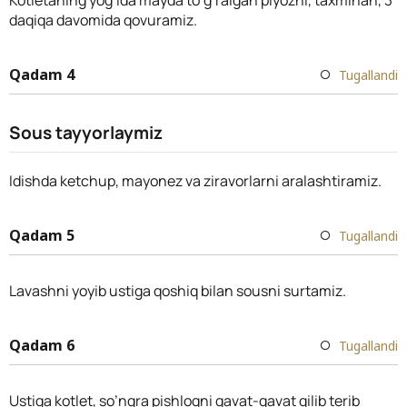
daqiqa davomida qovuramiz.
Qadam 4
Tugallandi
Sous tayyorlaymiz
Idishda ketchup, mayonez va ziravorlarni aralashtiramiz.
Qadam 5
Tugallandi
Lavashni yoyib ustiga qoshiq bilan sousni surtamiz.
Qadam 6
Tugallandi
Ustiga kotlet, so’ngra pishloqni qavat-qavat qilib terib