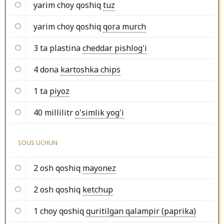
yarim choy qoshiq
tuz
yarim choy qoshiq
qora murch
3 ta plastina
cheddar pishlog'i
4 dona
kartoshka chips
1 ta
piyoz
40 millilitr
o'simlik yog'i
SOUS UCHUN
2 osh qoshiq
mayonez
2 osh qoshiq
ketchup
1 choy qoshiq
quritilgan qalampir (paprika)