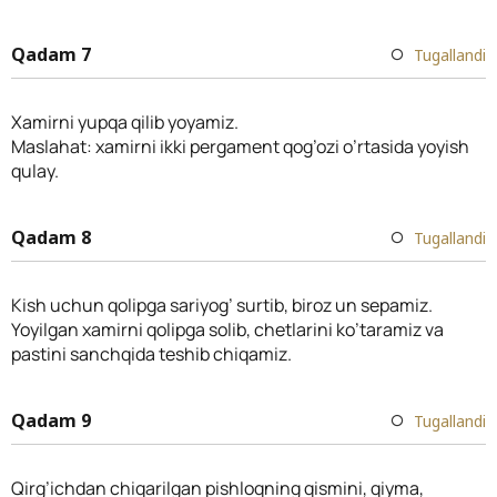
Qadam 7
Tugallandi
Xamirni yupqa qilib yoyamiz.
Maslahat: xamirni ikki pergament qog’ozi o’rtasida yoyish
qulay.
Qadam 8
Tugallandi
Kish uchun qolipga sariyog’ surtib, biroz un sepamiz.
Yoyilgan xamirni qolipga solib, chetlarini ko’taramiz va
pastini sanchqida teshib chiqamiz.
Qadam 9
Tugallandi
Qirg’ichdan chiqarilgan pishloqning qismini, qiyma,