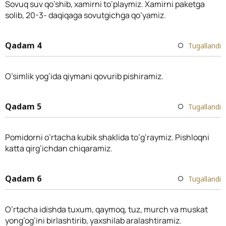
Sovuq suv qo’shib, xamirni to’playmiz. Xamirni paketga
solib, 20-3- daqiqaga sovutgichga qo’yamiz.
Qadam 4
Tugallandi
O’simlik yog’ida qiymani qovurib pishiramiz.
Qadam 5
Tugallandi
Pomidorni o’rtacha kubik shaklida to’g’raymiz. Pishloqni
katta qirg’ichdan chiqaramiz.
Qadam 6
Tugallandi
O’rtacha idishda tuxum, qaymoq, tuz, murch va muskat
yong’og’ini birlashtirib, yaxshilab aralashtiramiz.