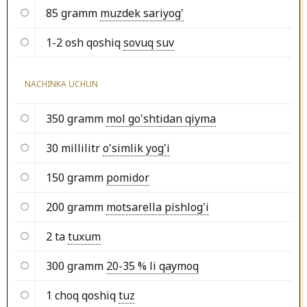
85 gramm
muzdek sariyog'
1-2 osh qoshiq
sovuq suv
NACHINKA UCHUN
350 gramm
mol go'shtidan qiyma
30 millilitr
o'simlik yog'i
150 gramm
pomidor
200 gramm
motsarella pishlog'i
2 ta
tuxum
300 gramm
20-35 % li qaymoq
1 choq qoshiq
tuz