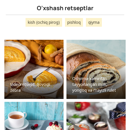
O’xshash retseptlar
kish (ochiq pirog)
pishloq
qiyma
Oshirma xamirdan
Videoretsept: qovoqli
tayyorlangan mak,
zebra
yong’oq va mayizli rulet