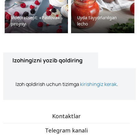
Videoretsept: «Pavlova»
Uyda tayyorlanilgan
pirojniyi
lecho
Izohingizni yozib qoldiring
Izoh qoldirish uchun tizimga
kirishingiz kerak
.
Kontaktlar
Telegram kanali