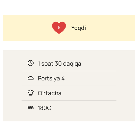
Yoqdi
8
1 soat 30 daqiqa
Portsiya 4
O’rtacha
180C