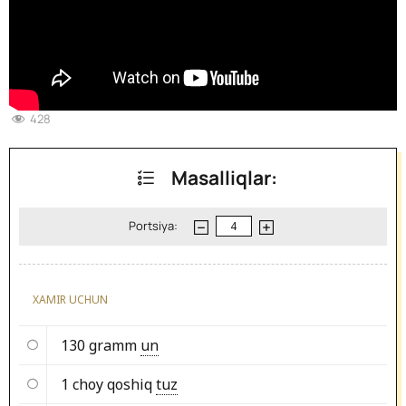
428
Masalliqlar:
Portsiya:
XAMIR UCHUN
130 gramm
un
1 choy qoshiq
tuz