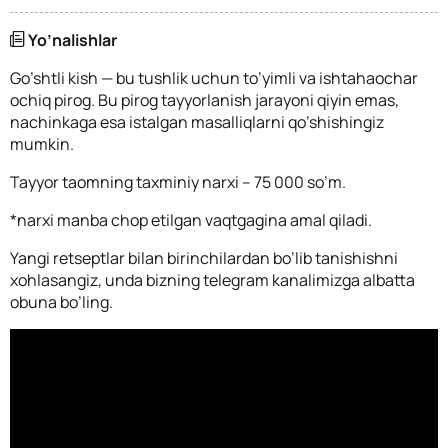
Yo’nalishlar
Go’shtli kish — bu tushlik uchun to’yimli va ishtahaochar
ochiq pirog. Bu pirog tayyorlanish jarayoni qiyin emas,
nachinkaga esa istalgan masalliqlarni qo’shishingiz
mumkin.
Tayyor taomning taxminiy narxi – 75 000 so’m.
*narxi manba chop etilgan vaqtgagina amal qiladi.
Yangi retseptlar bilan birinchilardan bo’lib tanishishni
xohlasangiz, unda bizning telegram kanalimizga albatta
obuna bo’ling.