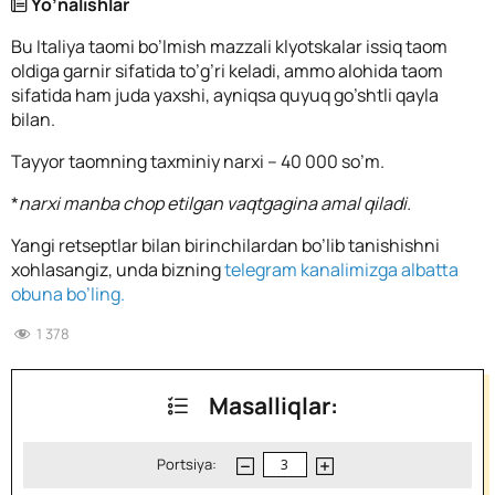
Yo’nalishlar
Bu Italiya taomi bo’lmish mazzali klyotskalar issiq taom
oldiga garnir sifatida to’g’ri keladi, ammo alohida taom
sifatida ham juda yaxshi, ayniqsa quyuq go’shtli qayla
bilan.
Tayyor taomning taxminiy narxi – 40 000 so’m.
*
narxi manba chop etilgan vaqtgagina amal qiladi.
Yangi retseptlar bilan birinchilardan bo’lib tanishishni
xohlasangiz, unda bizning
telegram kanalimizga albatta
obuna bo’ling.
1 378
Masalliqlar:
Portsiya: