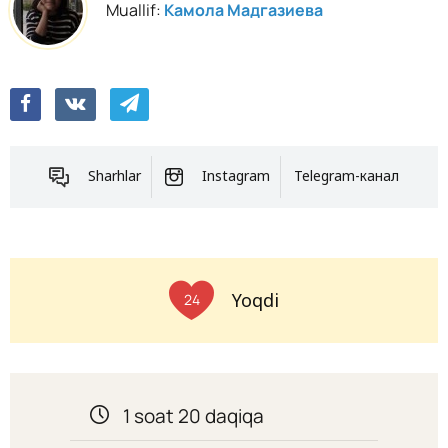
Muallif:
Камола Мадгазиева
Sharhlar
Instagram
Telegram-канал
Yoqdi
24
1 soat 20 daqiqa