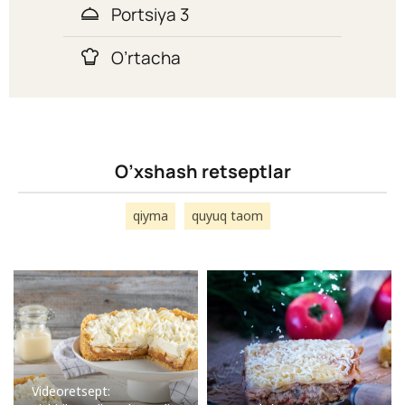
Portsiya 3
O’rtacha
O’xshash retseptlar
qiyma
quyuq taom
Videoretsept: