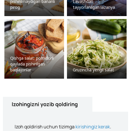
pishirilmaydigan bananli
Lavashdan
pirog
tayyorlanilgan lazanya
Qishga salat: pomidorli
qaylada pishirilgan
baqlajonlar
Gruzincha yengil salat
Izohingizni yozib qoldiring
Izoh qoldirish uchun tizimga
kirishingiz kerak
.