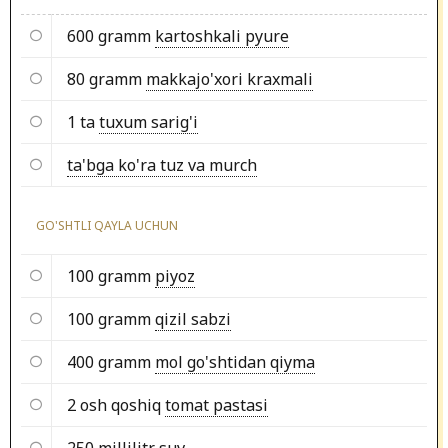
600 gramm
kartoshkali pyure
80 gramm
makkajo'xori kraxmali
1 ta
tuxum sarig'i
ta'bga ko'ra tuz va murch
GO'SHTLI QAYLA UCHUN
100 gramm
piyoz
100 gramm
qizil sabzi
400 gramm
mol go'shtidan qiyma
2 osh qoshiq
tomat pastasi
250 millilitr
suv