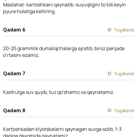
Maslahat: kartoshkani qaynatib, suyuqligini to’kib keyin
pyure holatiga keltiring.
Qadam 6
Tugallandi
20-25 grammlik dumaliqchalarga ajratib, biroz panjada
o’rtasini ezamiz.
Qadam 7
Tugallandi
Kastrulga suv quyib, tuz qo’shamiz va qaynatamiz.
Qadam 8
Tugallandi
Kartoshkadan klyotskalarni qaynagan suvga solib, 1-3
daqiqa davomida qaynatamiz.