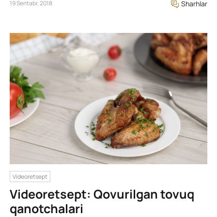
19 Sentabr, 2018
Sharhlar
Videoretsept
Videoretsept: Qovurilgan tovuq
qanotchalari