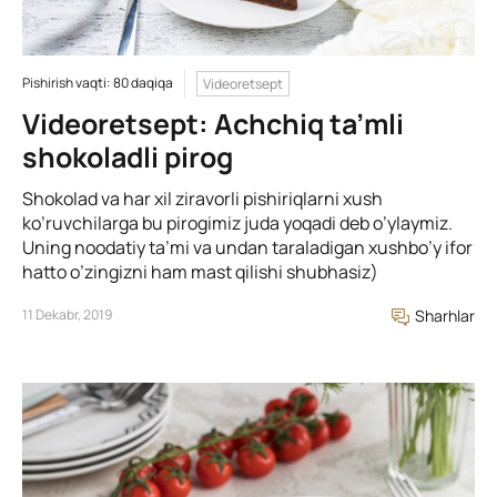
Pishirish vaqti: 80 daqiqa
Videoretsept
Videoretsept: Achchiq ta’mli
shokoladli pirog
Shokolad va har xil ziravorli pishiriqlarni xush
ko’ruvchilarga bu pirogimiz juda yoqadi deb o’ylaymiz.
Uning noodatiy ta’mi va undan taraladigan xushbo’y ifor
hatto o’zingizni ham mast qilishi shubhasiz)
11 Dekabr, 2019
Sharhlar