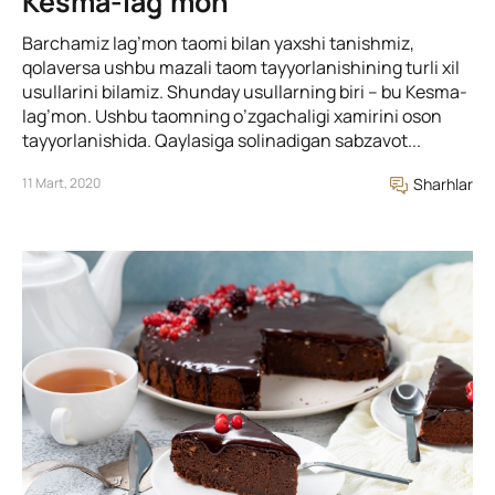
Kesma-lag’mon
Barchamiz lag’mon taomi bilan yaxshi tanishmiz,
qolaversa ushbu mazali taom tayyorlanishining turli xil
usullarini bilamiz. Shunday usullarning biri – bu Kesma-
lag’mon. Ushbu taomning o’zgachaligi xamirini oson
tayyorlanishida. Qaylasiga solinadigan sabzavot...
11 Mart, 2020
Sharhlar