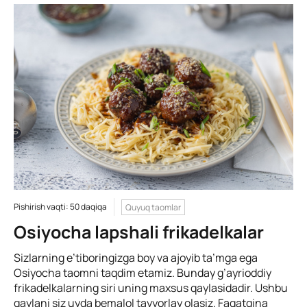
Pishirish vaqti: 50 daqiqa
Quyuq taomlar
Osiyocha lapshali frikadelkalar
Sizlarning e’tiboringizga boy va ajoyib ta’mga ega
Osiyocha taomni taqdim etamiz. Bunday g’ayrioddiy
frikadelkalarning siri uning maxsus qaylasidadir. Ushbu
qaylani siz uyda bemalol tayyorlay olasiz. Faqatgina