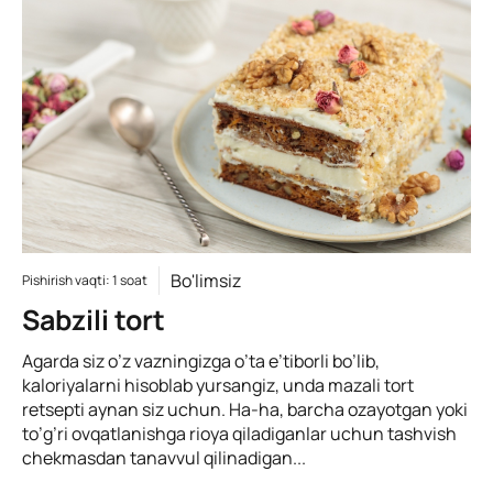
Bo'limsiz
Pishirish vaqti: 1 soat
Sabzili tort
Agarda siz o’z vazningizga o’ta e’tiborli bo’lib,
kaloriyalarni hisoblab yursangiz, unda mazali tort
retsepti aynan siz uchun. Ha-ha, barcha ozayotgan yoki
to’g’ri ovqatlanishga rioya qiladiganlar uchun tashvish
chekmasdan tanavvul qilinadigan...