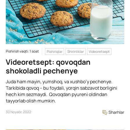
Pishirish vaqti: 1 soat
Pishiriqlar
Shirinliklar
Videoretsept
Videoretsept: qovoqdan
shokoladli pechenye
Juda ham mayin, yumshoq, va xushbo’y pechenye.
Tarkibida qovoq – bu foydali, yorqin sabzavot borligini
hech kim sezmaydi. Qovoqdan pyureni oldindan
tayyorlab olish mumkin.
30 Noyabr, 2022
Sharhlar