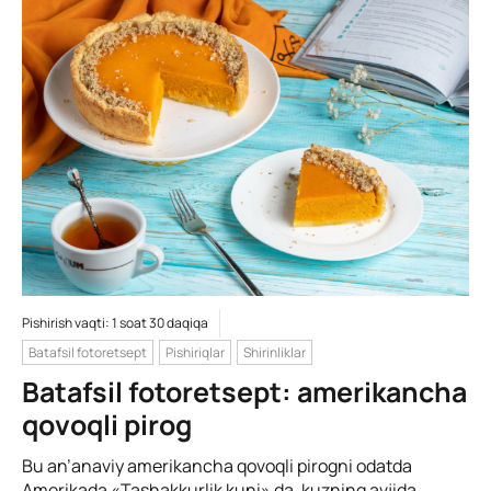
Pishirish vaqti: 1 soat 30 daqiqa
Batafsil fotoretsept
Pishiriqlar
Shirinliklar
Batafsil fotoretsept: amerikancha
qovoqli pirog
Bu an’anaviy amerikancha qovoqli pirogni odatda
Amerikada «Tashakkurlik kuni» da, kuzning avjida,