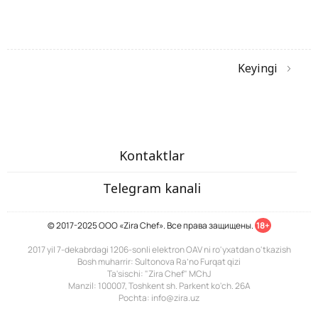
Keyingi
Kontaktlar
Telegram kanali
© 2017-2025 ООО «Zira Chef». Все права защищены.
18+
2017 yil 7-dekabrdagi 1206-sonli elektron OAV ni ro'yxatdan o'tkazish
Bosh muharrir: Sultonova Ra’no Furqat qizi
Ta'sischi: "Zira Chef" MChJ
Manzil: 100007, Toshkent sh. Parkent ko'ch. 26A
Pochta: info@zira.uz