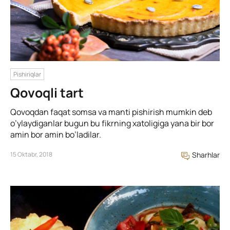
Pishiriqlar
Qovoqli tart
Qovoqdan faqat somsa va manti pishirish mumkin deb
o’ylaydiganlar bugun bu fikrning xatoligiga yana bir bor
amin bor amin bo’ladilar.
15 Oktabr, 2018
Sharhlar