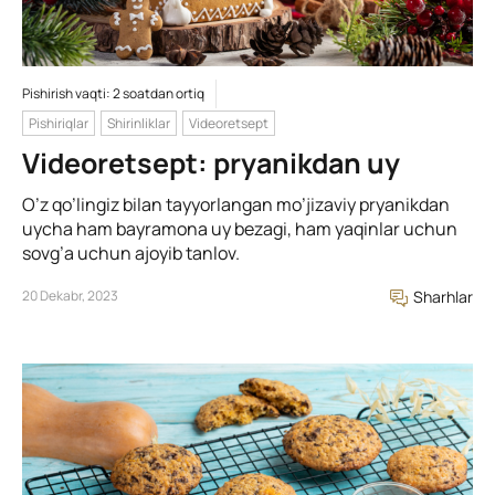
Pishirish vaqti: 2 soatdan ortiq
Pishiriqlar
Shirinliklar
Videoretsept
Videoretsept: pryanikdan uy
O’z qo’lingiz bilan tayyorlangan mo’jizaviy pryanikdan
uycha ham bayramona uy bezagi, ham yaqinlar uchun
sovg’a uchun ajoyib tanlov.
20 Dekabr, 2023
Sharhlar