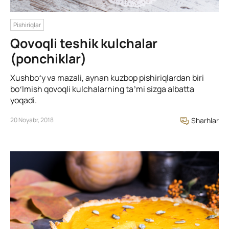
Pishiriqlar
Qovoqli teshik kulchalar
(ponchiklar)
Xushboʻy va mazali, aynan kuzbop pishiriqlardan biri
boʻlmish qovoqli kulchalarning taʼmi sizga albatta
yoqadi.
20 Noyabr, 2018
Sharhlar