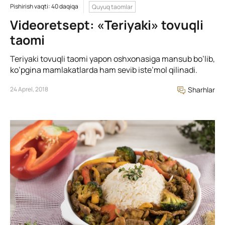
Pishirish vaqti: 40 daqiqa
Quyuq taomlar
Videoretsept: «Teriyaki» tovuqli
taomi
Teriyaki tovuqli taomi yapon oshxonasiga mansub bo’lib,
ko’pgina mamlakatlarda ham sevib iste’mol qilinadi.
24 Aprel, 2018
Sharhlar