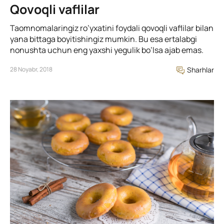
Qovoqli vaflilar
Taomnomalaringiz ro’yxatini foydali qovoqli vaflilar bilan
yana bittaga boyitishingiz mumkin. Bu esa ertalabgi
nonushta uchun eng yaxshi yegulik bo’lsa ajab emas.
28 Noyabr, 2018
Sharhlar