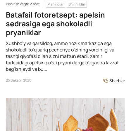
Pishirish vaqti: 2 soat
Pishiriqlar
Shirinliklar
Batafsil fotoretsept: apelsin
sedrasiga ega shokoladli
pryaniklar
Xushbo’y va qarsildoq, ammo nozik markaziga ega
shokoladli to’q sariq pechenye o’zining yorqinligi va
tashqi qiyofasi bilan sizni maftun etadi. Xamir
tarkibidagi apelsin po’sti pryaniklarga o’zgacha lazzat
bag’ishlaydi va bu...
25 Dekabr, 2020
Sharhlar