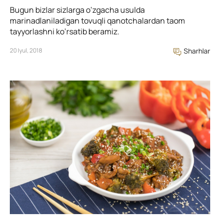
Bugun bizlar sizlarga o’zgacha usulda
marinadlaniladigan tovuqli qanotchalardan taom
tayyorlashni ko’rsatib beramiz.
20 Iyul, 2018
Sharhlar