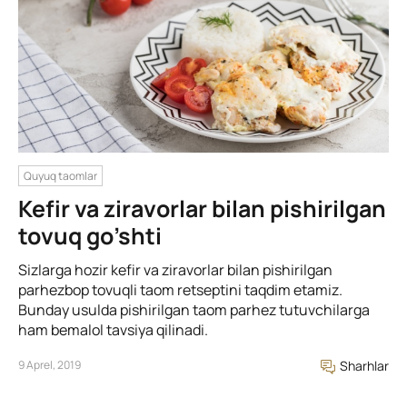
Quyuq taomlar
Kefir va ziravorlar bilan pishirilgan
tovuq go’shti
Sizlarga hozir kefir va ziravorlar bilan pishirilgan
parhezbop tovuqli taom retseptini taqdim etamiz.
Bunday usulda pishirilgan taom parhez tutuvchilarga
ham bemalol tavsiya qilinadi.
9 Aprel, 2019
Sharhlar