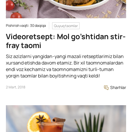
Pishirish vaqti: 30 daqiqa
Quyuq taomlar
Videoretsept: Mol go’shtidan stir-
fray taomi
Siz azizlarni yangidan-yangi mazali retseptlarimiz bilan
xursand etishda davom etamiz. Bir xil taomnomalardan
endi voz kechamiz va taomnomamizni turli-tuman
yorqin taomlar bilan boyitishning vaqti keldi!
2 Mart, 2018
Sharhlar