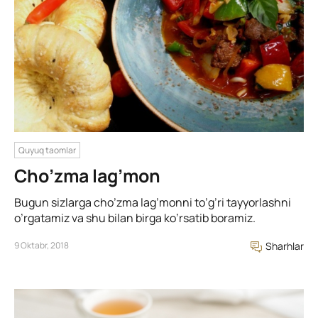
Quyuq taomlar
Cho’zma lag’mon
Bugun sizlarga cho’zma lag’monni to’g’ri tayyorlashni
o’rgatamiz va shu bilan birga ko’rsatib boramiz.
9 Oktabr, 2018
Sharhlar