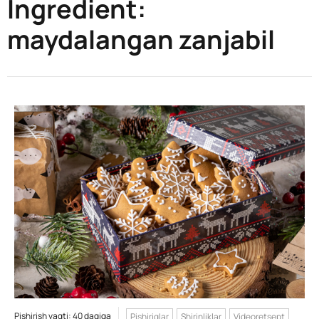
Ingredient:
maydalangan zanjabil
Pishirish vaqti: 40 daqiqa
Pishiriqlar
Shirinliklar
Videoretsept