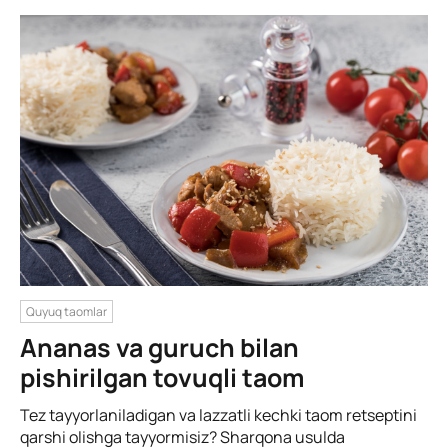
Quyuq taomlar
Ananas va guruch bilan
pishirilgan tovuqli taom
Tez tayyorlaniladigan va lazzatli kechki taom retseptini
qarshi olishga tayyormisiz? Sharqona usulda