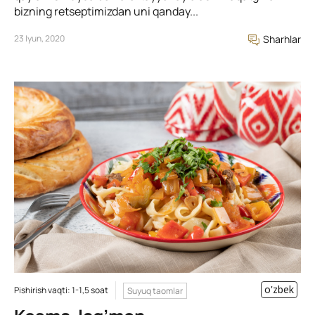
bizning retseptimizdan uni qanday...
23 Iyun, 2020
Sharhlar
o'zbek
Pishirish vaqti: 1-1,5 soat
Suyuq taomlar