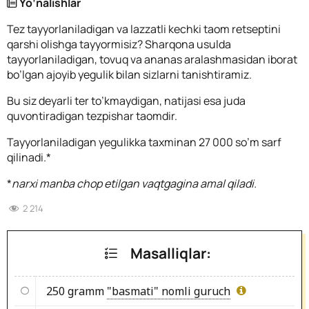
Yo’nalishlar
Tez tayyorlaniladigan va lazzatli kechki taom retseptini
qarshi olishga tayyormisiz? Sharqona usulda
tayyorlaniladigan, tovuq va ananas aralashmasidan iborat
bo’lgan ajoyib yegulik bilan sizlarni tanishtiramiz.
Bu siz deyarli ter to’kmaydigan, natijasi esa juda
quvontiradigan tezpishar taomdir.
Tayyorlaniladigan yegulikka taxminan 27 000 so’m sarf
qilinadi.*
*
narxi manba chop etilgan vaqtgagina amal qiladi.
2 214
Masalliqlar:
250 gramm
"basmati" nomli guruch