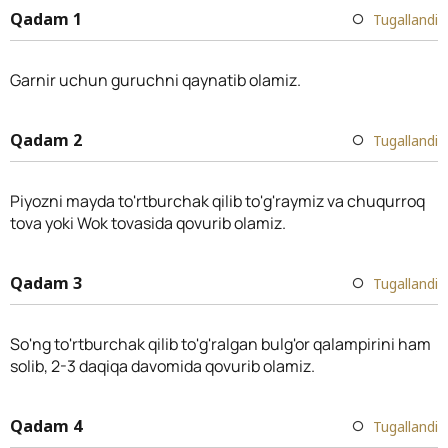
Qadam 1
Tugallandi
Garnir uchun guruchni qaynatib olamiz.
Qadam 2
Tugallandi
Piyozni mayda to'rtburchak qilib to'g'raymiz va chuqurroq
tova yoki Wok tovasida qovurib olamiz.
Qadam 3
Tugallandi
So'ng to'rtburchak qilib to'g'ralgan bulg'or qalampirini ham
solib, 2-3 daqiqa davomida qovurib olamiz.
Qadam 4
Tugallandi