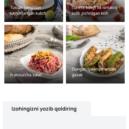
Tuxum sarig’idan
Tunets balig’i va ismaloq
tayyorlangan kulich
solib pishirilgan kish
Dungan qalampirlaridan
Fransuzcha salat
gazak
Izohingizni yozib qoldiring