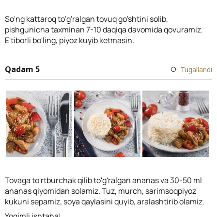
So'ng kattaroq to'g'ralgan tovuq go'shtini solib,
pishgunicha taxminan 7-10 daqiqa davomida qovuramiz.
E'tiborli bo'ling, piyoz kuyib ketmasin.
Qadam 5
Tugallandi
Tovaga to'rtburchak qilib to'g'ralgan ananas va 30-50 ml
ananas qiyomidan solamiz. Tuz, murch, sarimsoqpiyoz
kukuni sepamiz, soya qaylasini quyib, aralashtirib olamiz.
Yoqimli ishtaha!