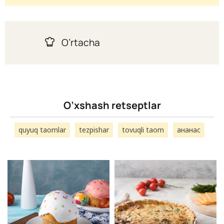
O’rtacha
O’xshash retseptlar
quyuq taomlar
tezpishar
tovuqli taom
ананас