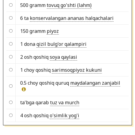
500 gramm
tovuq go'shti (lahm)
6 ta
konservalangan ananas halqachalari
150 gramm
piyoz
1 dona
qizil bulg'or qalampiri
2 osh qoshiq
soya qaylasi
1 choy qoshiq
sarimsoqpiyoz kukuni
0.5 choy qoshiq quruq
maydalangan zanjabil
ta'bga qarab
tuz va murch
4 osh qoshiq
o'simlik yog'i