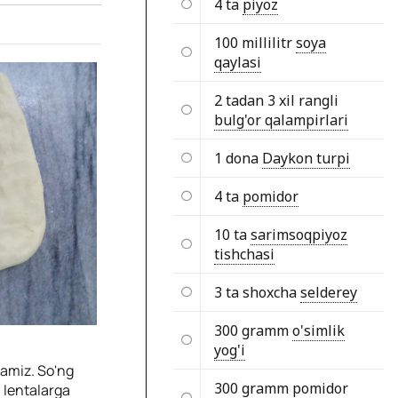
4 ta
piyoz
100 millilitr
soya
qaylasi
2 tadan 3 xil rangli
bulg'or qalampirlari
1 dona
Daykon turpi
4 ta
pomidor
10 ta
sarimsoqpiyoz
tishchasi
3 ta shoxcha
selderey
300 gramm
o'simlik
yog'i
ramiz. So'ng
300 gramm
pomidor
n lentalarga