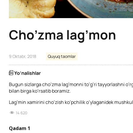
Cho’zma lag’mon
9 Oktabr, 2018
Quyuq taomlar
Yo’nalishlar
Bugun sizlarga cho’zma lag’monni to’g’ri tayyorlashni o’
bilan birga ko’rsatib boramiz.
Lag’min xamirini cho’zish ko’pchilik o’ylaganidek mushkul
14 620
Qadam 1