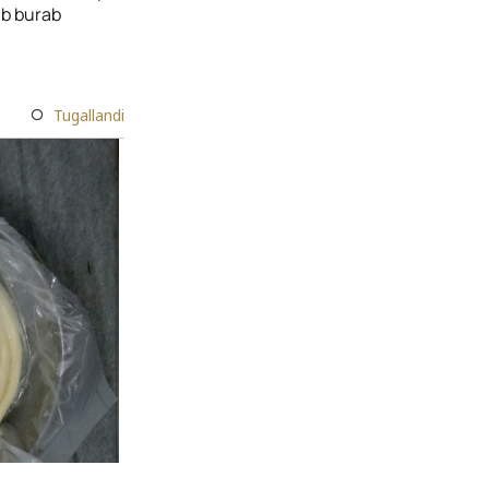
ib burab
Tugallandi