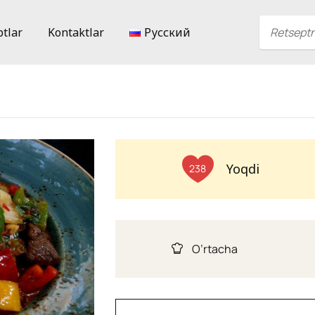
ptlar
Kontaktlar
Русский
Yoqdi
238
O’rtacha