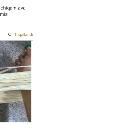
b chiqamiz va
amiz.
Tugallandi