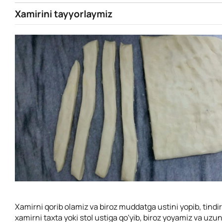
Xamirini tayyorlaymiz
Xamirni qorib olamiz va biroz muddatga ustini yopib, tindi
xamirni taxta yoki stol ustiga qo'yib, biroz yoyamiz va uzu