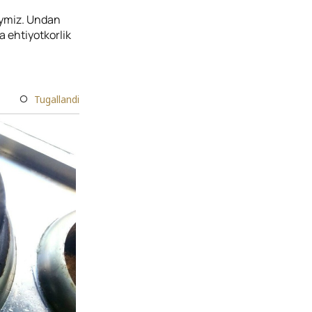
aymiz. Undan
a ehtiyotkorlik
Tugallandi