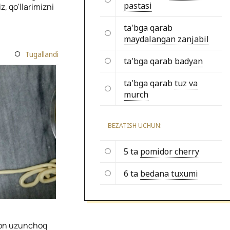
pastasi
z, qo'llarimizni
ta'bga qarab
maydalangan zanjabil
Tugallandi
ta'bga qarab
badyan
ta'bga qarab
tuz va
murch
BEZATISH UCHUN:
5 ta
pomidor cherry
6 ta
bedana tuxumi
imon uzunchoq