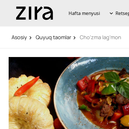
Hafta menyusi
Retse
Asosiy
Quyuq taomlar
Cho’zma lag’mon