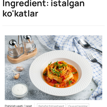
Ingredient:
istalgan
ko'katlar
Pishirish vaqti: 1 soat
Batafsil fotoretsept
Quyuq taomlar