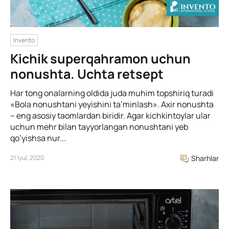
Invento
Kichik superqahramon uchun
nonushta. Uchta retsept
Har tong onalarning oldida juda muhim topshiriq turadi
«Bola nonushtani yeyishini ta’minlash». Axir nonushta
– eng asosiy taomlardan biridir. Agar kichkintoylar ular
uchun mehr bilan tayyorlangan nonushtani yeb
qo’yishsa nur...
21 Iyul, 2020
Sharhlar