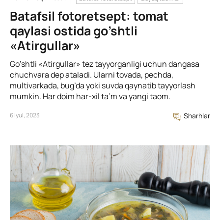
Batafsil fotoretsept: tomat
qaylasi ostida go’shtli
«Atirgullar»
Go’shtli «Atirgullar» tez tayyorganligi uchun dangasa
chuchvara dep ataladi. Ularni tovada, pechda,
multivarkada, bug’da yoki suvda qaynatib tayyorlash
mumkin. Har doim har-xil ta’m va yangi taom.
6 Iyul, 2023
Sharhlar