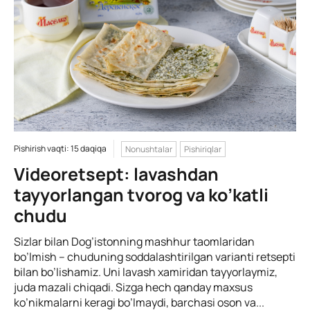
Pishirish vaqti: 15 daqiqa
Nonushtalar
Pishiriqlar
Videoretsept: lavashdan
tayyorlangan tvorog va ko’katli
chudu
Sizlar bilan Dog’istonning mashhur taomlaridan
bo’lmish – chuduning soddalashtirilgan varianti retsepti
bilan bo’lishamiz. Uni lavash xamiridan tayyorlaymiz,
juda mazali chiqadi. Sizga hech qanday maxsus
ko’nikmalarni keragi bo’lmaydi, barchasi oson va...