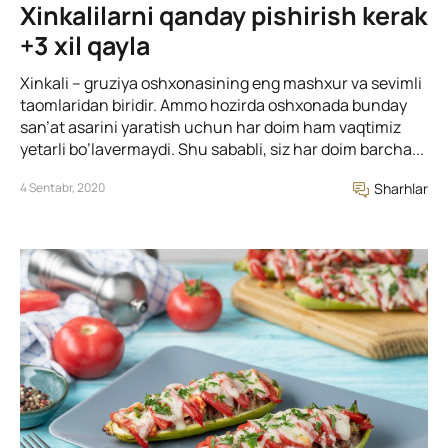
Xinkalilarni qanday pishirish kerak
+3 xil qayla
Xinkali – gruziya oshxonasining eng mashxur va sevimli
taomlaridan biridir. Ammo hozirda oshxonada bunday
san’at asarini yaratish uchun har doim ham vaqtimiz
yetarli bo’lavermaydi. Shu sababli, siz har doim barcha...
4 Sentabr, 2020
Sharhlar