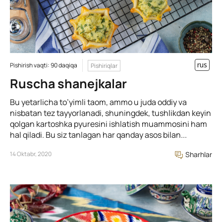
rus
Pishirish vaqti: 90 daqiqa
Pishiriqlar
Ruscha shanejkalar
Bu yetarlicha to’yimli taom, ammo u juda oddiy va
nisbatan tez tayyorlanadi, shuningdek, tushlikdan keyin
qolgan kartoshka pyuresini ishlatish muammosini ham
hal qiladi. Bu siz tanlagan har qanday asos bilan...
14 Oktabr, 2020
Sharhlar