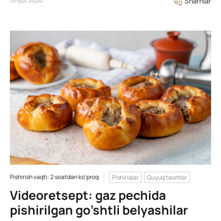
10 Iyul, 2020
Sharhlar
Pishirish vaqti: 2 soatdan ko'proq
Pishiriqlar
Quyuq taomlar
Videoretsept: gaz pechida
pishirilgan go’shtli belyashilar