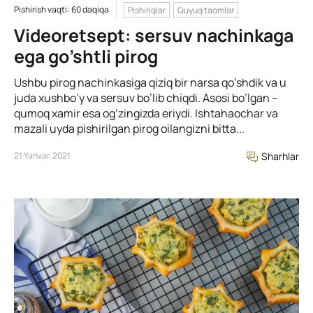
Pishirish vaqti: 60 daqiqa
Pishiriqlar
Quyuq taomlar
Videoretsept: sersuv nachinkaga
ega go’shtli pirog
Ushbu pirog nachinkasiga qiziq bir narsa qo’shdik va u
juda xushbo’y va sersuv bo’lib chiqdi. Asosi bo’lgan –
qumoq xamir esa og’zingizda eriydi. Ishtahaochar va
mazali uyda pishirilgan pirog oilangizni bitta...
21 Yanvar, 2021
Sharhlar