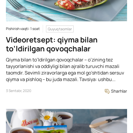
Pishirish vaqti: 1 soat
Quyuq taomlar
Videoretsept: qiyma bilan
to’ldirilgan qovoqchalar
Qiyma bilan to’ldirilgan qovoqchalar – o’zining tez
tayyorlanishi va oddiyligi bilan ajralib turuvchi mazali
taomdir. Sevimli ziravorlarga ega mol go’shtidan sersuv
qiyma va pishloq – bu juda mazali. Tavsiya: ushbu...
3 Sentabr, 2020
Sharhlar