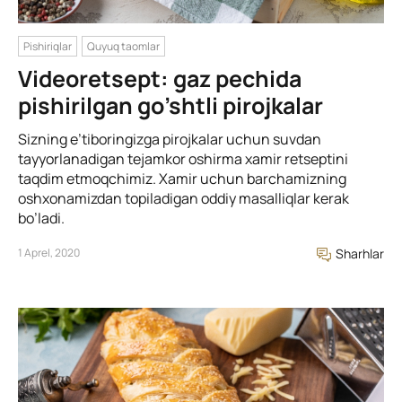
Pishiriqlar
Quyuq taomlar
Videoretsept: gaz pechida
pishirilgan go’shtli pirojkalar
Sizning e’tiboringizga pirojkalar uchun suvdan
tayyorlanadigan tejamkor oshirma xamir retseptini
taqdim etmoqchimiz. Xamir uchun barchamizning
oshxonamizdan topiladigan oddiy masalliqlar kerak
bo’ladi.
1 Aprel, 2020
Sharhlar