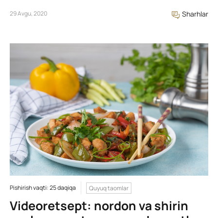
29 Avgu, 2020
Sharhlar
Pishirish vaqti: 25 daqiqa
Quyuq taomlar
Videoretsept: nordon va shirin