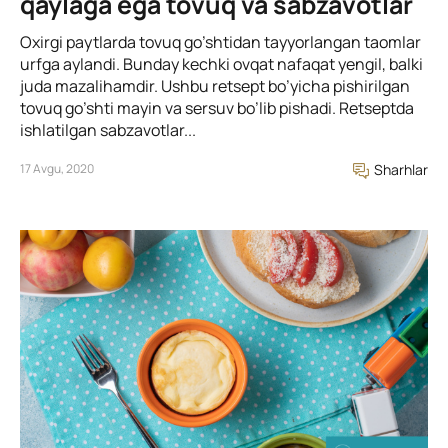
qaylaga ega tovuq va sabzavotlar
Oxirgi paytlarda tovuq go’shtidan tayyorlangan taomlar
urfga aylandi. Bunday kechki ovqat nafaqat yengil, balki
juda mazalihamdir. Ushbu retsept bo’yicha pishirilgan
tovuq go’shti mayin va sersuv bo’lib pishadi. Retseptda
ishlatilgan sabzavotlar...
17 Avgu, 2020
Sharhlar