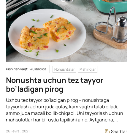
Pishirish vaqti: 40 daqiqa
Nonushtalar
Pishiriqlar
Nonushta uchun tez tayyor
bo’ladigan pirog
Ushbu tez tayyor bo’ladigan pirog – nonushtaga
tayyorlash uchun juda qulay, kam vaqtni talab qiladi,
ammo juda mazali bo’lib chiqadi. Uni tayyorlash uchun
mahsulotlar har bir uyda topilishi aniq. Aytgancha,...
26 Fevral, 2021
Sharhlar