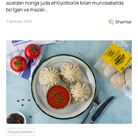
azaldan nonga juda ehtiyotkorlik bilan munosabatda
bo’lgan va mazali...
7 Sentabr, 2020
Sharhlar
Quyuq taomlar