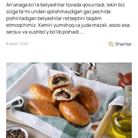
An’anaga ko’ra belyashilar tovada qovuriladi, lekin biz
sizga ta’mi undan qolishmaydigan gaz pechida
pishiriladigan belyashilar retseptini taqdim
etmoqchimiz. Xamiri yumshoq va juda mazali, asosi esa
sersuv va xushbo’y bo’lib pishadi....
8 Aprel, 2020
Sharhlar