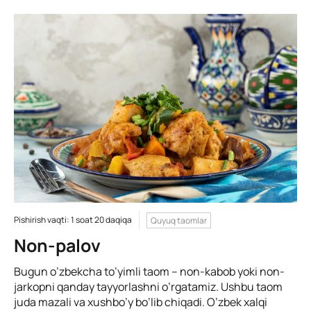
Pishirish vaqti: 1 soat 20 daqiqa
Quyuq taomlar
Non-palov
Bugun o’zbekcha to’yimli taom – non-kabob yoki non-
jarkopni qanday tayyorlashni o’rgatamiz. Ushbu taom
juda mazali va xushbo’y bo’lib chiqadi. O’zbek xalqi