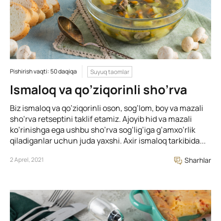
Pishirish vaqti: 50 daqiqa
Suyuq taomlar
Ismaloq va qo’ziqorinli sho’rva
Biz ismaloq va qo’ziqorinli oson, sog’lom, boy va mazali
sho’rva retseptini taklif etamiz. Ajoyib hid va mazali
ko’rinishga ega ushbu sho’rva sog’lig’iga g’amxo’rlik
qiladiganlar uchun juda yaxshi. Axir ismaloq tarkibida...
2 Aprel, 2021
Sharhlar