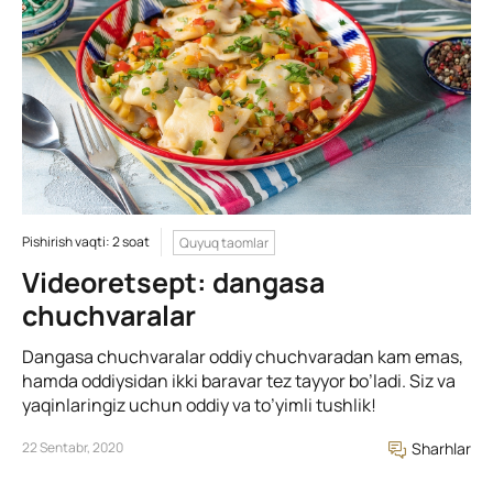
Pishirish vaqti: 2 soat
Quyuq taomlar
Videoretsept: dangasa
chuchvaralar
Dangasa chuchvaralar oddiy chuchvaradan kam emas,
hamda oddiysidan ikki baravar tez tayyor bo’ladi. Siz va
yaqinlaringiz uchun oddiy va to’yimli tushlik!
22 Sentabr, 2020
Sharhlar