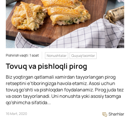
Pishirish vaqti: 1 soat
Nonushtalar
Quyuq taomlar
Tovuq va pishloqli pirog
Biz yoqtirgan qatlamali xamirdan tayyorlangan pirog
retseptini e’tiboringizga havola etamiz. Asosi uchun
tovuq go’shti va pishloqdan foydalanamiz. Pirog juda tez
va oson tayyorlanadi. Uni nonushta yoki asosiy taomga
qo’shimcha sifatida...
16 Mart, 2020
Sharhlar