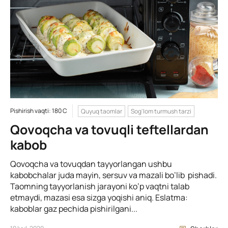
Pishirish vaqti: 180 C
Quyuq taomlar
Sog'lom turmush tarzi
Qovoqcha va tovuqli teftellardan
kabob
Qovoqcha va tovuqdan tayyorlangan ushbu
kabobchalar juda mayin, sersuv va mazali bo’lib pishadi.
Taomning tayyorlanish jarayoni ko’p vaqtni talab
etmaydi, mazasi esa sizga yoqishi aniq. Eslatma:
kaboblar gaz pechida pishirilgani...