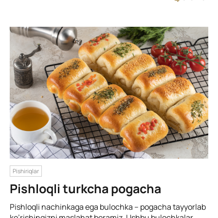
Pishiriqlar
Pishloqli turkcha pogacha
Pishloqli nachinkaga ega bulochka – pogacha tayyorlab
ko’rishingizni maslahat beramiz. Ushbu bulochkalar