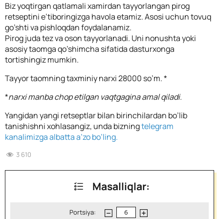
Biz yoqtirgan qatlamali xamirdan tayyorlangan pirog
retseptini e’tiboringizga havola etamiz. Asosi uchun tovuq
go’shti va pishloqdan foydalanamiz.
Pirog juda tez va oson tayyorlanadi. Uni nonushta yoki
asosiy taomga qo’shimcha sifatida dasturxonga
tortishingiz mumkin.
Tayyor taomning taxminiy narxi 28000 so’m. *
*
narxi manba chop etilgan vaqtgagina amal qiladi.
Yangidan yangi retseptlar bilan birinchilardan bo’lib
tanishishni xohlasangiz, unda bizning
telegram
kanalimizga albatta a’zo bo’ling.
3 610
Masalliqlar:
Portsiya: