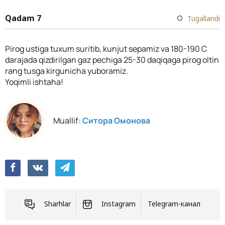
Qadam 7
Tugallandi
Pirog ustiga tuxum suritib, kunjut sepamiz va 180-190 C
darajada qizdirilgan gaz pechiga 25-30 daqiqaga pirog oltin
rang tusga kirgunicha yuboramiz.
Yoqimli ishtaha!
Muallif:
Ситора Омонова
Sharhlar
Instagram
Telegram-канал