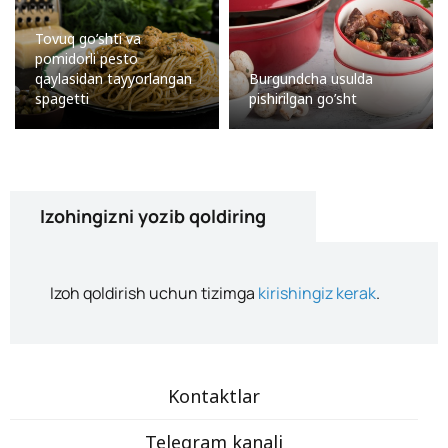
Tovuq go’shti va
pomidorli pesto
qaylasidan tayyorlangan
Burgundcha usulda
spagetti
pishirilgan go’sht
Izohingizni yozib qoldiring
Izoh qoldirish uchun tizimga
kirishingiz kerak
.
Kontaktlar
Telegram kanali