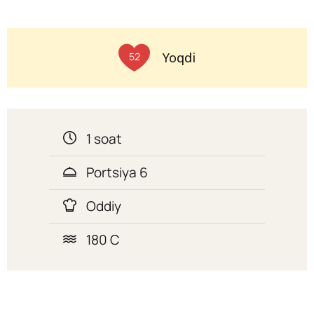
Yoqdi
52
1 soat
Portsiya 6
Oddiy
180 C