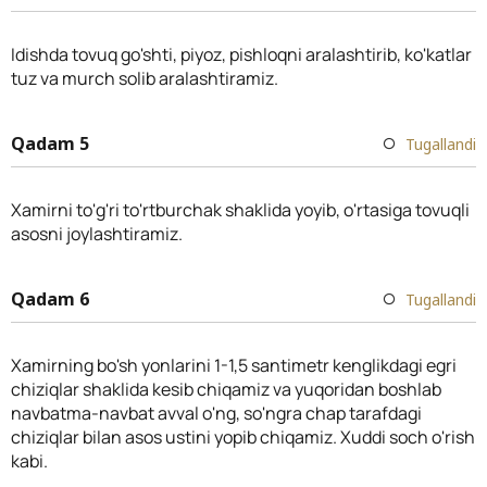
Idishda tovuq go'shti, piyoz, pishloqni aralashtirib, ko'katlar
tuz va murch solib aralashtiramiz.
Qadam 5
Tugallandi
Xamirni to'g'ri to'rtburchak shaklida yoyib, o'rtasiga tovuqli
asosni joylashtiramiz.
Qadam 6
Tugallandi
Xamirning bo'sh yonlarini 1-1,5 santimetr kenglikdagi egri
chiziqlar shaklida kesib chiqamiz va yuqoridan boshlab
navbatma-navbat avval o'ng, so'ngra chap tarafdagi
chiziqlar bilan asos ustini yopib chiqamiz. Xuddi soch o'rish
kabi.