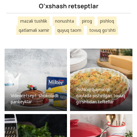
O’xshash retseptlar
mazali tushlik
nonushta
pirog
pishloq
qatlamali xamir
quyuq taom
tovuq go'shti
Pishloq-qaymoqli
Videoretsept: shokoladli
qaylada pishirilgan tovuq
pankeyklar
go’shtidan teftellar