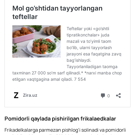
Pomidorli qaylada pishirilgan frikalaedkalar
Frikadelkalarga parmezan pishlog’i solinadi va pomidorli