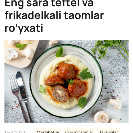
Eng sara teftel va
frikadelkali taomlar
ro’yxati
1 Iyul, 2020
Maslahatlar
Quyuq taomlar
Tavsiyalar