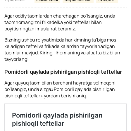
Agar oddiy taomlardan charchagan bo’lsangiz, unda
taomnomangizni frikadelka yoki teftellar bilan
boyitishingizni maslahat beramiz.
Bizning ushbu ro’yxatimizda har kimning ta’biga mos
keladigan teftel va frikadelkalardan tayyorlanadigan
taomlar mavjud. Kiring, ilhomlaning va albatta biz bilan
tayyorlang!
Pomidorli qaylada pishirilgan pishloqli teftellar
Agar quyuq taom bilan barchani hayratga solmoqchi
bo’lsangiz, unda sizga»Pomidorli qaylada pishirilgan
pishloqli teftellar» yordam berishi aniq.