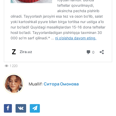
1 220
Muallif:
Ситора Омонова