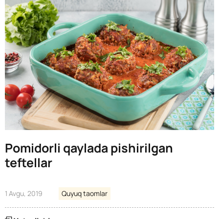
Pomidorli qaylada pishirilgan
teftellar
1 Avgu, 2019
Quyuq taomlar