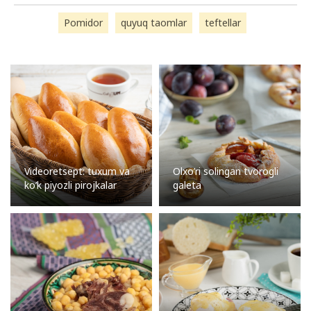
Pomidor
quyuq taomlar
teftellar
Videoretsept: tuxum va
Olxo’ri solingan tvorogli
ko’k piyozli pirojkalar
galeta