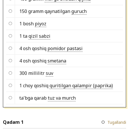
150 gramm qaynatilgan
guruch
1 bosh
piyoz
1 ta
qizil sabzi
4 osh qoshiq
pomidor pastasi
4 osh qoshiq
smetana
300 millilitr
suv
1 choy qoshiq
quritilgan qalampir (paprika)
ta'bga qarab
tuz va murch
Qadam 1
Tugallandi