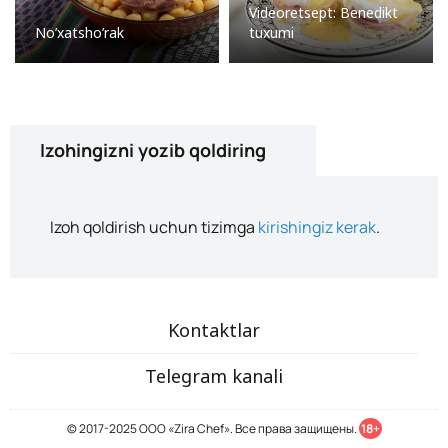
Videoretsept: Benedikt
No’xatsho’rak
tuxumi
Izohingizni yozib qoldiring
Izoh qoldirish uchun tizimga
kirishingiz kerak
.
Kontaktlar
Telegram kanali
© 2017-2025 ООО «Zira Chef». Все права защищены.
18+