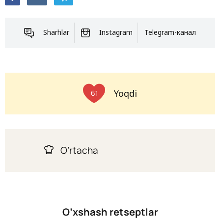
Sharhlar
Instagram
Telegram-канал
Yoqdi
61
O’rtacha
O’xshash retseptlar