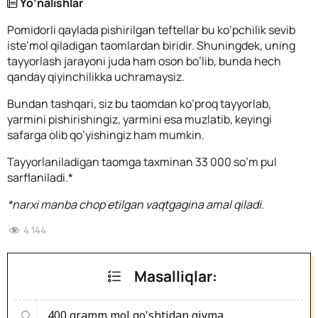
Yo’nalishlar
Pomidorli qaylada pishirilgan teftellar bu ko’pchilik sevib
iste’mol qiladigan taomlardan biridir. Shuningdek, uning
tayyorlash jarayoni juda ham oson bo’lib, bunda hech
qanday qiyinchilikka uchramaysiz.
Bundan tashqari, siz bu taomdan ko’proq tayyorlab,
yarmini pishirishingiz, yarmini esa muzlatib, keyingi
safarga olib qo’yishingiz ham mumkin.
Tayyorlaniladigan taomga taxminan 33 000 so’m pul
sarflaniladi.*
*narxi manba chop etilgan vaqtgagina amal qiladi.
4 144
Masalliqlar:
400 gramm
mol go'shtidan qiyma