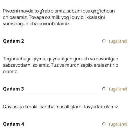
Piyozni mayda to'g'rab olamiz, sabzini esa qirg'ichdan
chiqaramiz. Tovaga o'simlik yog'i quyib, ikkalasini
yumshagunicha qovurib olamiz.
Qadam 2
Tugallandi
Tog'orachaga qiyma, qaynatilgan guruch va qovurilgan
sabzavotlarni solamiz. Tuz va murch sepib, aralashtirib
olamiz.
Qadam 3
Tugallandi
Qaylasiga kerakli barcha masalliqlarni tayyorlab olamiz.
Qadam 4
Tugallandi