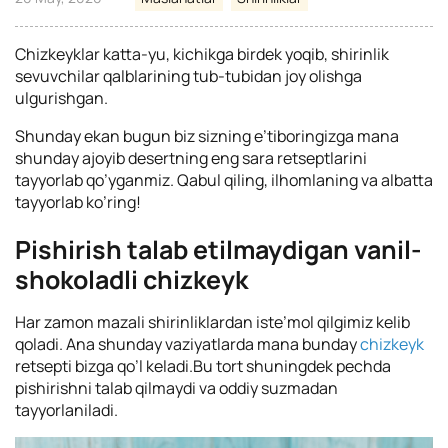
Chizkeyklar katta-yu, kichikga birdek yoqib, shirinlik
sevuvchilar qalblarining tub-tubidan joy olishga
ulgurishgan.
Shunday ekan bugun biz sizning e’tiboringizga mana
shunday ajoyib desertning eng sara retseptlarini
tayyorlab qo’yganmiz. Qabul qiling, ilhomlaning va albatta
tayyorlab ko’ring!
Pishirish talab etilmaydigan vanil-
shokoladli chizkeyk
Har zamon mazali shirinliklardan iste’mol qilgimiz kelib
qoladi. Ana shunday vaziyatlarda mana bunday
chizkeyk
retsepti bizga qo’l keladi.Bu tort shuningdek pechda
pishirishni talab qilmaydi va oddiy suzmadan
tayyorlaniladi.