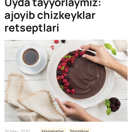
Uyda tayyorlaymiz:
ajoyib chizkeyklar
retseptlari
20 May, 2020
Maslahatlar
Shirinliklar