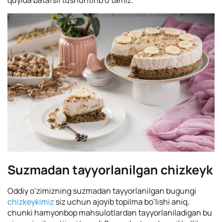
quyida batafsil tushuntirib o’tamiz.
Suzmadan tayyorlanilgan chizkeyk
Oddiy o’zimizning suzmadan tayyorlanilgan bugungi
chizkeykimiz
siz uchun ajoyib topilma bo’lishi aniq,
chunki hamyonbop mahsulotlardan tayyorlaniladigan bu