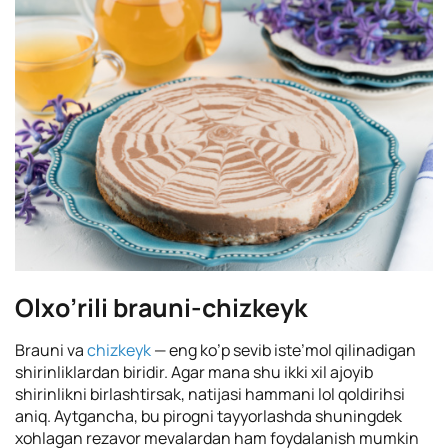
Olxo’rili brauni-chizkeyk
Brauni va
chizkeyk
— eng ko’p sevib iste’mol qilinadigan
shirinliklardan biridir. Agar mana shu ikki xil ajoyib
shirinlikni birlashtirsak, natijasi hammani lol qoldirihsi
aniq. Aytgancha, bu pirogni tayyorlashda shuningdek
xohlagan rezavor mevalardan ham foydalanish mumkin