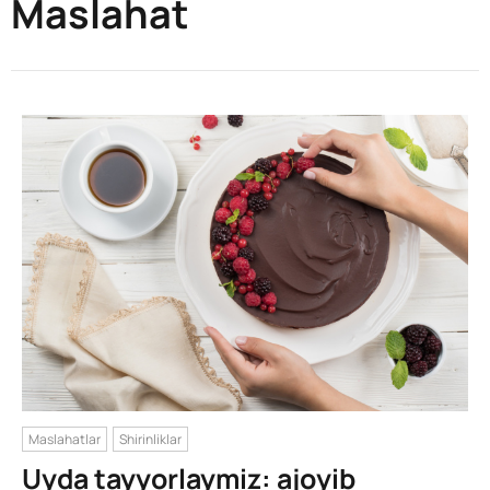
Maslahat
Maslahatlar
Shirinliklar
Uyda tayyorlaymiz: ajoyib