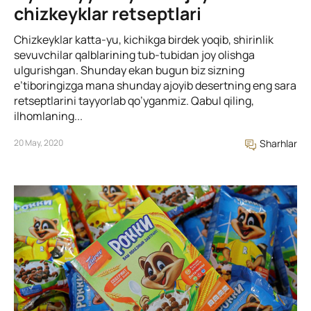
chizkeyklar retseptlari
Chizkeyklar katta-yu, kichikga birdek yoqib, shirinlik
sevuvchilar qalblarining tub-tubidan joy olishga
ulgurishgan. Shunday ekan bugun biz sizning
e’tiboringizga mana shunday ajoyib desertning eng sara
retseptlarini tayyorlab qo’yganmiz. Qabul qiling,
ilhomlaning...
20 May, 2020
Sharhlar