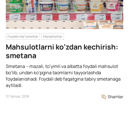
Foydali ma'lumotlar
Maslahatlar
Mahsulotlarni ko’zdan kechirish:
smetana
Smetana – mazali, to’yimli va albatta foydali mahsulot
bo’lib, undan ko’pgina taomlarni tayyorlashda
foydalanishadi. Foydali deb faqatgina tabiiy smetanaga
aytiladi.
31 Yanvar, 2018
Sharhlar