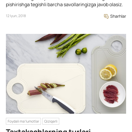
pishirishga tegishli barcha savollaringizga javob olasiz.
12 Iyun, 2018
Sharhlar
Foydali ma'lumotlar
Qiziqarli
Taxtakachlarning turlari