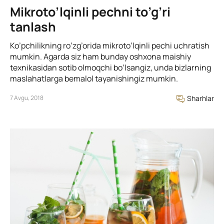
Mikroto’lqinli pechni to’g’ri
tanlash
Ko’pchilikning ro’zg’orida mikroto’lqinli pechi uchratish
mumkin. Agarda siz ham bunday oshxona maishiy
texnikasidan sotib olmoqchi bo’lsangiz, unda bizlarning
maslahatlarga bemalol tayanishingiz mumkin.
7 Avgu, 2018
Sharhlar