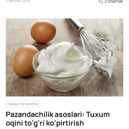
5 Sentabr, 2018
2 Sharhlar
Foydali ma'lumotlar
Pazandachilik asoslari: Tuxum
oqini to’g’ri ko’pirtirish