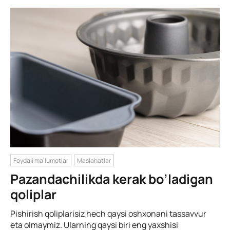
Foydali ma'lumotlar
Maslahatlar
Pazandachilikda kerak bo’ladigan
qoliplar
Pishirish qoliplarisiz hech qaysi oshxonani tassavvur
eta olmaymiz. Ularning qaysi biri eng yaxshisi