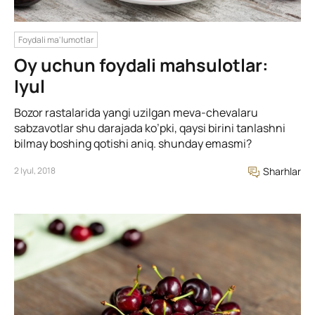
Foydali ma'lumotlar
Oy uchun foydali mahsulotlar:
Iyul
Bozor rastalarida yangi uzilgan meva-chevalaru
sabzavotlar shu darajada ko’pki, qaysi birini tanlashni
bilmay boshing qotishi aniq. shunday emasmi?
2 Iyul, 2018
Sharhlar