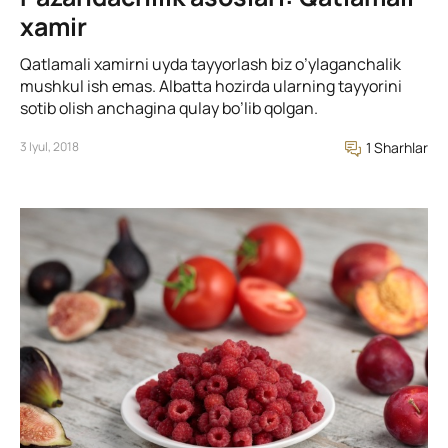
xamir
Qatlamali xamirni uyda tayyorlash biz o’ylaganchalik
mushkul ish emas. Albatta hozirda ularning tayyorini
sotib olish anchagina qulay bo’lib qolgan.
3 Iyul, 2018
1 Sharhlar