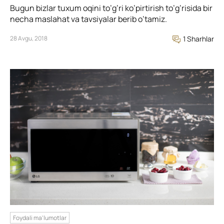
Bugun bizlar tuxum oqini to’g’ri ko’pirtirish to’g’risida bir
necha maslahat va tavsiyalar berib o’tamiz.
28 Avgu, 2018
1 Sharhlar
Foydali ma'lumotlar