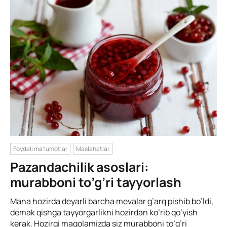
Foydali ma'lumotlar
Maslahatlar
Pazandachilik asoslari:
murabboni to’g’ri tayyorlash
Mana hozirda deyarli barcha mevalar g’arq pishib bo’ldi,
demak qishga tayyorgarlikni hozirdan ko’rib qo’yish
kerak. Hozirgi maqolamizda siz murabboni to’g’ri