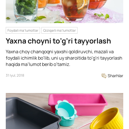
Foydali ma'lumotlar
Qiziqarli ma'lumotlar
Yaxna choyni to’g’ri tayyorlash
Yaxna choy chanqoqni yaxshi qoldiruvchi, mazali va
foydali ichimlik bo’lib, uni uy sharoitida to’g’ri tayyorlash
haqida ma’lumot berib o’tamiz.
31 Iyul, 2018
Sharhlar