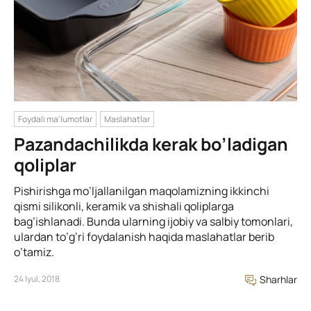
Foydali ma'lumotlar
Maslahatlar
Pazandachilikda kerak bo’ladigan
qoliplar
Pishirishga mo’ljallanilgan maqolamizning ikkinchi
qismi silikonli, keramik va shishali qoliplarga
bag’ishlanadi. Bunda ularning ijobiy va salbiy tomonlari,
ulardan to’g’ri foydalanish haqida maslahatlar berib
o’tamiz.
24 Iyul, 2018
Sharhlar