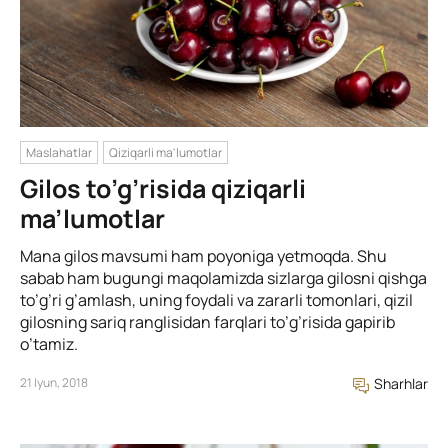
Maslahatlar
Qiziqarli ma'lumotlar
Gilos to’g’risida qiziqarli
ma’lumotlar
Mana gilos mavsumi ham poyoniga yetmoqda. Shu
sabab ham bugungi maqolamizda sizlarga gilosni qishga
to’g’ri g’amlash, uning foydali va zararli tomonlari, qizil
gilosning sariq ranglisidan farqlari to’g’risida gapirib
o’tamiz.
21 Iyun, 2018
Sharhlar