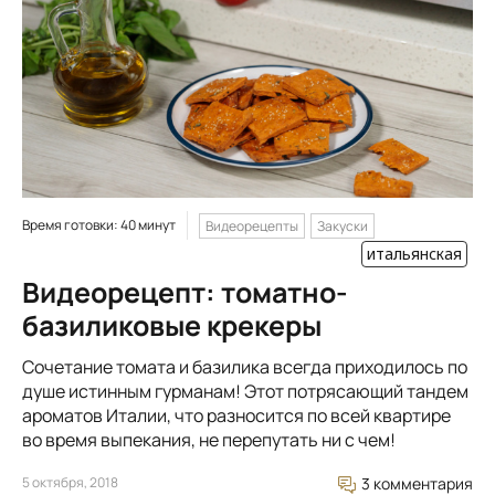
Время готовки: 40 минут
Видеорецепты
Закуски
итальянская
Видеорецепт: томатно-
базиликовые крекеры
Сочетание томата и базилика всегда приходилось по
душе истинным гурманам! Этот потрясающий тандем
ароматов Италии, что разносится по всей квартире
во время выпекания, не перепутать ни с чем!
5 октября, 2018
3 комментария