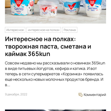
Интересное
интересное на полках
Реклама
Интересное на полках:
творожная паста, сметана и
каймак 365kun
Совсем недавно мы рассказывали о новинках 365kun
в виде питьевых йогуртов, кефира и катика. И вот
теперь в сети супермаркетов «Корзинка» появилась
еще несколько новых молочных продуктов бренда. И
в...
9 декабря, 2022
Комментарий