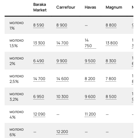
Baraka
Carrefour
Havas
Magnum
Ma
Market
молоко
8 590
8 900
8 800
9 
—
1%
молоко
14
14
13 300
14 700
13 800
1,5%
750
39
молоко
10
6 490
9 900
9 500
8 300
2%
69
молоко
14
14 700
14 600
8 200
7 800
2,5%
89
молоко
10
6 950
10 300
9 600
8 500
3,2%
99
молоко
12 090
11 200
—
—
—
4%
молоко
12 200
—
—
—
—
6%