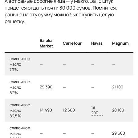
А вот самые дорогие яйца — у Makro. За 15 штук
придется отдать почти 30 000 сумов. Помнится,
раньше на эту сумму можно было купить целую
решетку.
Baraka
Carrefour
Havas
Magnum
Market
сливочное
масло
—
—
—
—
79%
сливочное
29 390
21 100
масло
—
—
82%
сливочное
19
14 490
12 600
20 100
масло
200
82,5%
сливочное
29 600
масло
—
—
—