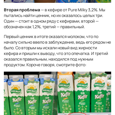
Вторая проблема
— в кефире от Pure Milky 3,2%. Мы
пытались найти ценник, но их оказалось целых три.
Один — стоит в одном ряду с кефирами, второй —
обозначен как 1,2%, третий — правильный.
Первый ценник в итоге оказался молоком, что по
началу сильно ввело в заблуждение, ведь его рядом не
было. Со вторым мы искали новый вид жирности
кефира и пришли к выводу, что это опечатка. И третий
оказался правильным, находился под нужным
продуктом. Короче говоря, смотрите фото: