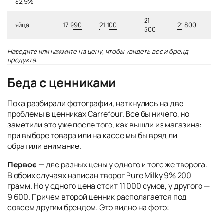
82,9%
21
яйца
17 990
21 100
21 800
500
Наведите или нажмите на цену, чтобы увидеть вес и бренд
продукта.
Беда с ценниками
Пока разбирали фотографии, наткнулись на две
проблемы в ценниках Carrefour. Все бы ничего, но
заметили это уже после того, как вышли из магазина:
при выборе товара или на кассе мы бы вряд ли
обратили внимание.
Первое
— две разных цены у одного и того же творога.
В обоих случаях написан творог Pure Milky 9% 200
грамм. Но у одного цена стоит 11 000 сумов, у другого —
9 600. Причем второй ценник располагается под
совсем другим брендом. Это видно на фото: