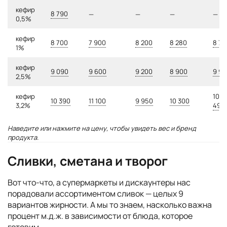
кефир
8 790
—
—
—
—
0,5%
кефир
8 700
7 900
8 200
8 280
8 79
1%
кефир
9 090
9 600
9 200
8 900
9 99
2,5%
кефир
10
10 390
11 100
9 950
10 300
3,2%
490
Наведите или нажмите на цену, чтобы увидеть вес и бренд
продукта.
Сливки, сметана и творог
Вот что-что, а супермаркеты и дискаунтеры нас
порадовали ассортиментом сливок — целых 9
вариантов жирности. А мы то знаем, насколько важна
процент м.д.ж. в зависимости от блюда, которое
готовим.