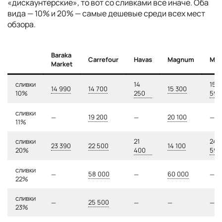
«дискаунтерские», то вот со сливками все иначе. Оба
вида — 10% и 20% — самые дешевые среди всех мест
обзора.
Baraka
Carrefour
Havas
Magnum
Mak
Market
сливки
14
15
14 990
14 700
15 300
10%
250
590
сливки
19 200
20 100
—
—
—
11%
сливки
21
24
23 390
22 500
14 100
20%
400
590
сливки
58 000
60 000
—
—
—
22%
сливки
25 500
—
—
—
—
23%