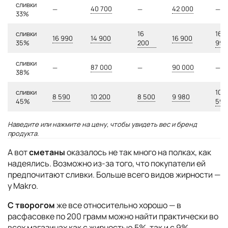
сливки
40 700
42 000
—
—
—
33%
сливки
16
16
16 990
14 900
16 900
35%
200
990
сливки
87 000
90 000
—
—
—
38%
сливки
10
8 590
10 200
8 500
9 980
45%
590
Наведите или нажмите на цену, чтобы увидеть вес и бренд
продукта.
А вот
сметаны
оказалось не так много на полках, как
надеялись. Возможно из-за того, что покупатели ей
предпочитают сливки. Больше всего видов жирности —
у Makro.
С творогом
же все относительно хорошо — в
расфасовке по 200 грамм можно найти практически во
всех магазинах как с жирностью 5%, так и с 9%.