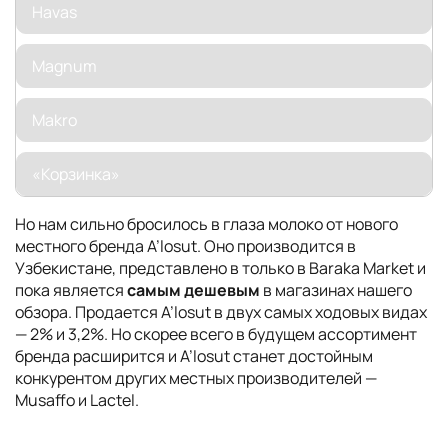
Havas
Magnum
Makro
«Корзинка»
Но нам сильно бросилось в глаза молоко от нового
местного бренда A’losut. Оно производится в
Узбекистане, представлено в только в Baraka Market и
пока является
самым дешевым
в магазинах нашего
обзора. Продается A’losut в двух самых ходовых видах
— 2% и 3,2%. Но скорее всего в будущем ассортимент
бренда расширится и A’losut станет достойным
конкурентом других местных производителей —
Musaffo и Lactel.