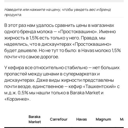
Наведите или нажмите на цену, чтобы увидеть вес и бренд
продукта.
В этот раз нам удалось сравнить цены в магазинах
одного бренда молока — «Простоквашино». Именно
жирность в 1,5% есть только у него. Правда, мы
надеялись, что в дискаунтерах «Простоквашино»
будет дешевле. Но не тут то было: в Havas молоко 1,5%
почти что самое дорогое.
У кефира все относительно стабильно — нет больших
пропастей между ценами в супермаркетах и
дискаунтерах. Даже виды жирности представлены
почти везде, единственное — кефир «Ташкентский» с
м.д.ж. 0,5% мы нашли только в Baraka Market и
«Корзинке».
Baraka
Carrefour
Havas
Magnum
Mak
Market