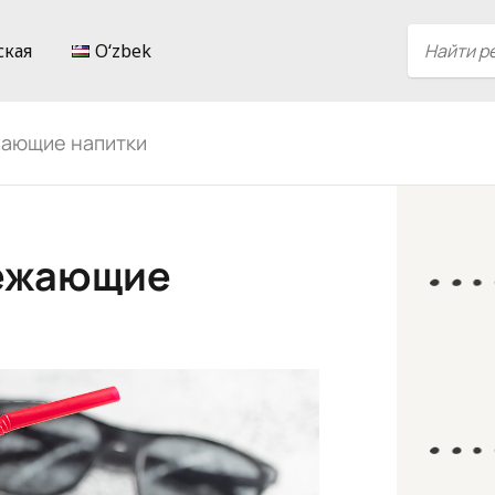
ская
Oʻzbek
жающие напитки
вежающие