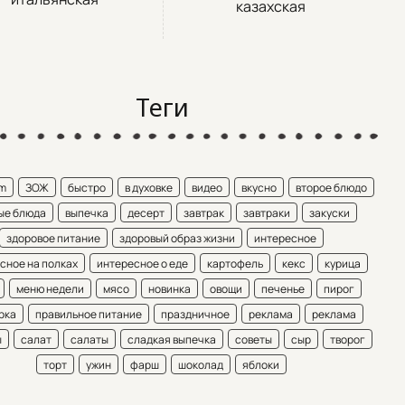
казахская
Теги
am
ЗОЖ
быстро
в духовке
видео
вкусно
второе блюдо
ые блюда
выпечка
десерт
завтрак
завтраки
закуски
здоровое питание
здоровый образ жизни
интересное
сное на полках
интересное о еде
картофель
кекс
курица
меню недели
мясо
новинка
овощи
печенье
пирог
рка
правильное питание
праздничное
реклама
реклама
ы
салат
салаты
сладкая выпечка
советы
сыр
творог
торт
ужин
фарш
шоколад
яблоки