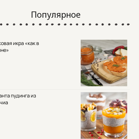
Популярное
овая икра «как в
ине»
анта пудинга из
 чиа