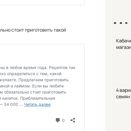
льно стоит приготовить такой
Кабачк
магаз
4 вари
семян