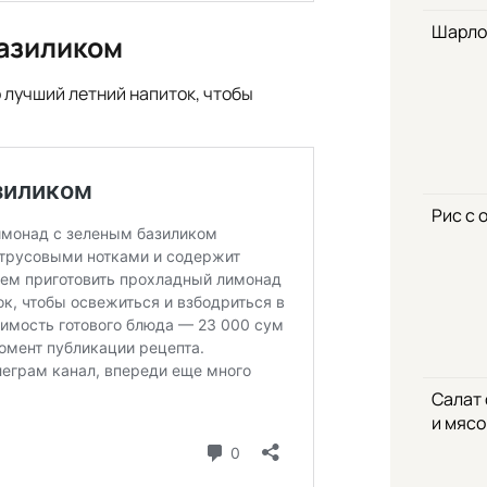
Шарло
азиликом
 лучший летний напиток, чтобы
Рис с 
Салат
и мяс