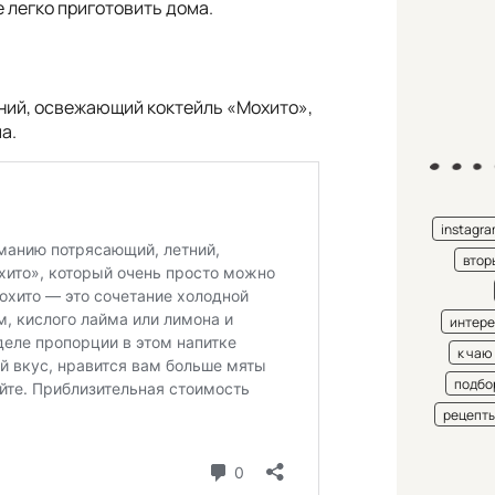
 легко приготовить дома.
ий, освежающий коктейль «Мохито»,
а.
instagr
втор
интере
к чаю
подбо
рецепт