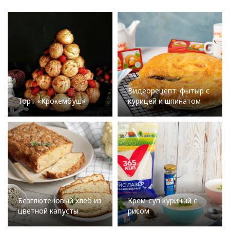
Видеорецепт: фытыр с
Торт «Крокембуш»
курицей и шпинатом
Безглютеновый хлеб из
Крем-суп куриный с
цветной капусты
рисом