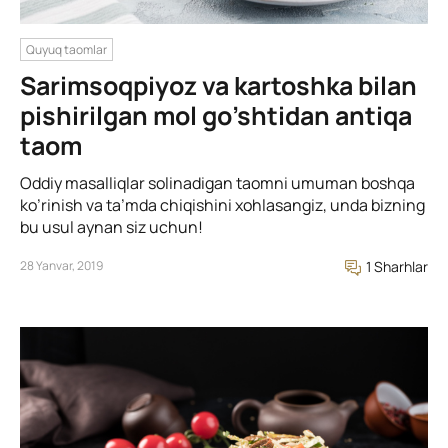
Quyuq taomlar
Sarimsoqpiyoz va kartoshka bilan
pishirilgan mol go’shtidan antiqa
taom
Oddiy masalliqlar solinadigan taomni umuman boshqa
ko’rinish va ta’mda chiqishini xohlasangiz, unda bizning
bu usul aynan siz uchun!
28 Yanvar, 2019
1 Sharhlar