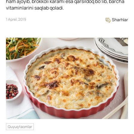
ham ajoyib, brokkoli karami esa qarsildoq bo’lib, barcha
vitaminlarini saqlab qoladi.
1 Aprel, 2019
Sharhlar
Quyuq taomlar