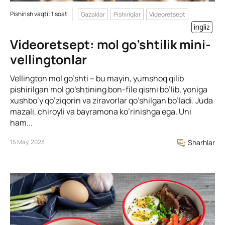
Pishirish vaqti: 1 soat
Gazaklar
Pishiriqlar
Videoretsept
ingliz
Videoretsept: mol go’shtilik mini-
vellingtonlar
Vellington mol go’shti – bu mayin, yumshoq qilib
pishirilgan mol go’shtining bon-file qismi bo’lib, yoniga
xushbo’y qo’ziqorin va ziravorlar qo’shilgan bo’ladi. Juda
mazali, chiroyli va bayramona ko’rinishga ega. Uni
ham...
15 May, 2023
Sharhlar