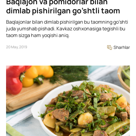
Baqlajon va pomidorlar bilan
dimlab pishirilgan go’shtli taom
Baqlajonlar bilan dimlab pishirilgan bu taomning go’shti
juda yumshab pishadi. Kavkaz oshxonasiga tegishli bu
taom sizga ham yoqishi aniq.
20 May, 2019
Sharhlar