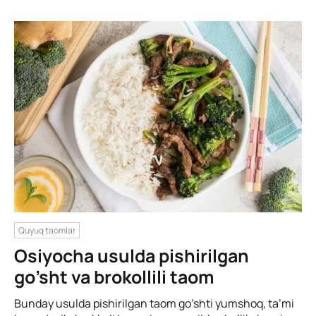
Quyuq taomlar
Osiyocha usulda pishirilgan
go’sht va brokollili taom
Bunday usulda pishirilgan taom go’shti yumshoq, ta’mi