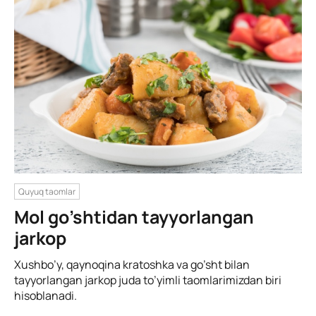
Quyuq taomlar
Mol go’shtidan tayyorlangan
jarkop
Xushbo’y, qaynoqina kratoshka va go’sht bilan
tayyorlangan jarkop juda to’yimli taomlarimizdan biri
hisoblanadi.