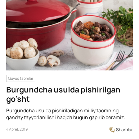
Quyuq taomlar
Burgundcha usulda pishirilgan
go’sht
Burgundcha usulda pishiriladigan milliy taomning
qanday tayyorlanilishi haqida bugun gapirib beramiz.
4 Aprel, 2019
Sharhlar