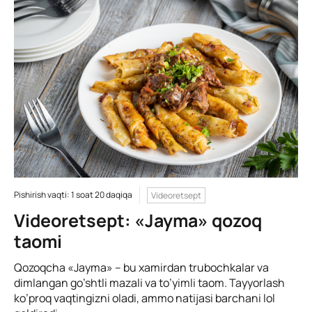
Pishirish vaqti: 1 soat 20 daqiqa
Videoretsept
Videoretsept: «Jayma» qozoq
taomi
Qozoqcha «Jayma» – bu xamirdan trubochkalar va
dimlangan go’shtli mazali va to’yimli taom. Tayyorlash
ko’proq vaqtingizni oladi, ammo natijasi barchani lol