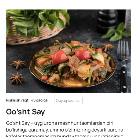
Pishirish vaqti: 40 daqiqa
Quyuq taomlar
Go’sht Say
Go’sht Say – uyg’urcha mashhur taomlardan biri
bo’lishiga qaramay, ammo o’zimizning deyarli barcha
kafelar taomnomasida bunday taomni uchratishimiz