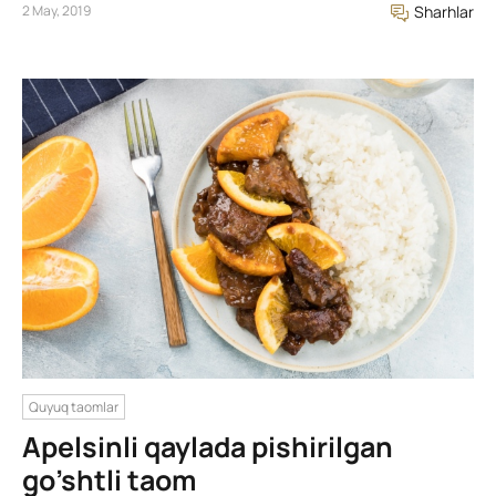
2 May, 2019
Sharhlar
Quyuq taomlar
Apelsinli qaylada pishirilgan
go’shtli taom