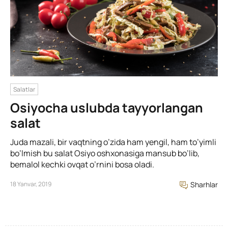
Salatlar
Osiyocha uslubda tayyorlangan
salat
Juda mazali, bir vaqtning o’zida ham yengil, ham to’yimli
bo’lmish bu salat Osiyo oshxonasiga mansub bo’lib,
bemalol kechki ovqat o’rnini bosa oladi.
18 Yanvar, 2019
Sharhlar