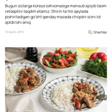
Bugun sizlarga koreys oshxonasiga mansub ajoyib taom
retseptini taqdim etamiz. Shirin ta’mli qaylada
pishiriladigan go’sht qanday mazada chiqishi sizni lol
qoldirishi aniq.
15 Aprel, 2019
Sharhlar