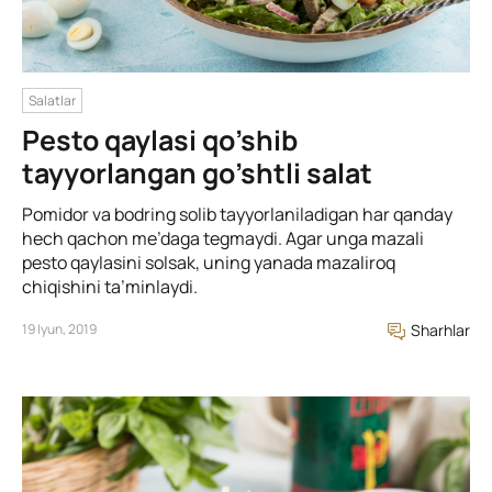
Salatlar
Pesto qaylasi qo’shib
tayyorlangan go’shtli salat
Pomidor va bodring solib tayyorlaniladigan har qanday
hech qachon me’daga tegmaydi. Аgar unga mazali
pesto qaylasini solsak, uning yanada mazaliroq
chiqishini ta’minlaydi.
19 Iyun, 2019
Sharhlar