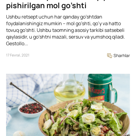
pishirilgan mol go’shti
Ushbu retsept uchun har qanday go’shtdan
foydalanishingiz mumkin – mol go’shti, qo’y va hatto
tovuq go’shti. Ushbu taomning asosiy tarkibi satsebeli
qaylasidir, u go’shtni mazali, sersuv va yumshoq qiladi.
Gestollo...
17 Fevral, 2021
Sharhlar