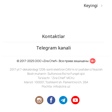
Keyingi
Kontaktlar
Telegram kanali
© 2017-2025 ООО «Zira Chef». Все права защищены.
18+
2017 yil 7-dekabrdagi 1206-sonli elektron OAV ni ro'yxatdan o'tkazish
Bosh muharrir: Sultonova Ra’no Furqat qizi
Ta'sischi: "Zira Chef" MChJ
Manzil: 100007, Toshkent sh. Parkent ko'ch. 26A
Pochta: info@zira.uz