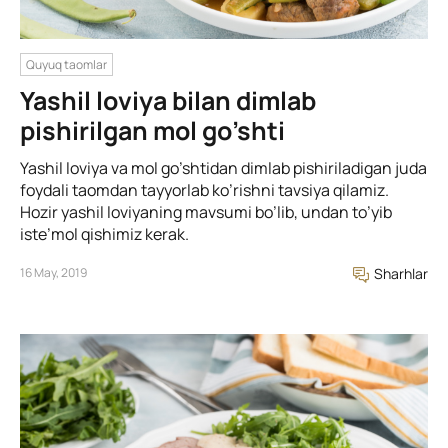
Quyuq taomlar
Yashil loviya bilan dimlab
pishirilgan mol go’shti
Yashil loviya va mol go’shtidan dimlab pishiriladigan juda
foydali taomdan tayyorlab ko’rishni tavsiya qilamiz.
Hozir yashil loviyaning mavsumi bo’lib, undan to’yib
iste’mol qishimiz kerak.
16 May, 2019
Sharhlar