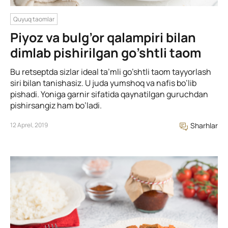
Quyuq taomlar
Piyoz va bulg’or qalampiri bilan
dimlab pishirilgan go’shtli taom
Bu retseptda sizlar ideal ta’mli go’shtli taom tayyorlash
siri bilan tanishasiz. U juda yumshoq va nafis bo’lib
pishadi. Yoniga garnir sifatida qaynatilgan guruchdan
pishirsangiz ham bo’ladi.
12 Aprel, 2019
Sharhlar