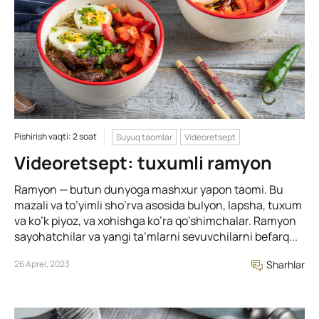
Pishirish vaqti: 2 soat
Suyuq taomlar
Videoretsept
Videoretsept: tuxumli ramyon
Ramyon — butun dunyoga mashxur yapon taomi. Bu
mazali va to’yimli sho’rva asosida bulyon, lapsha, tuxum
va ko’k piyoz, va xohishga ko’ra qo’shimchalar. Ramyon
sayohatchilar va yangi ta’mlarni sevuvchilarni befarq...
26 Aprel, 2023
Sharhlar