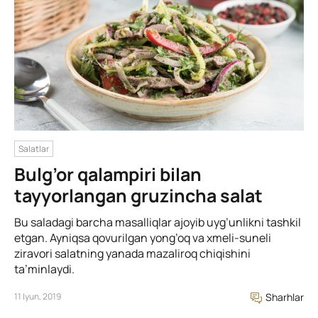
Salatlar
Bulg’or qalampiri bilan
tayyorlangan gruzincha salat
Bu saladagi barcha masalliqlar ajoyib uyg’unlikni tashkil
etgan. Ayniqsa qovurilgan yong’oq va xmeli-suneli
ziravori salatning yanada mazaliroq chiqishini
ta’minlaydi.
11 Iyun, 2019
Sharhlar