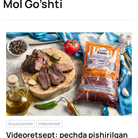
Mol Go’shti
Quyuq taomlar
Videoretsept
Videoretsept: pechda pishirilgan