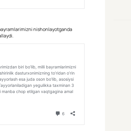
lli bayramlarimizni nishonlayotganda
llaydi.