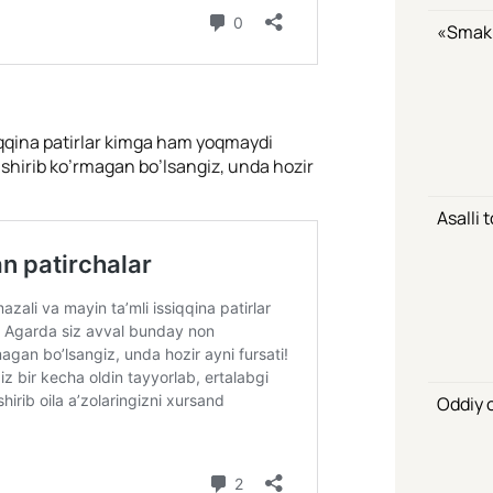
«Smak»
siqqina patirlar kimga ham yoqmaydi
shirib ko’rmagan bo’lsangiz, unda hozir
Asalli 
Oddiy o