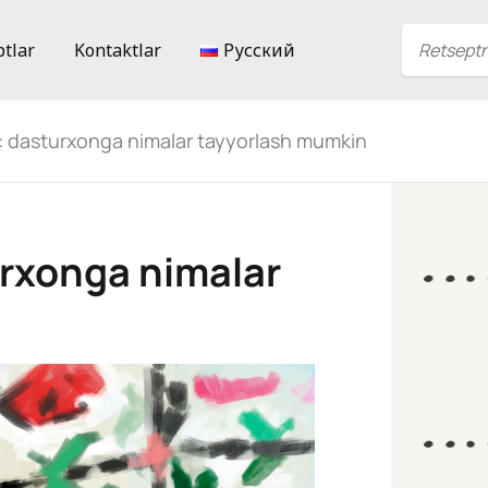
ptlar
Kontaktlar
Русский
: dasturxonga nimalar tayyorlash mumkin
urxonga nimalar