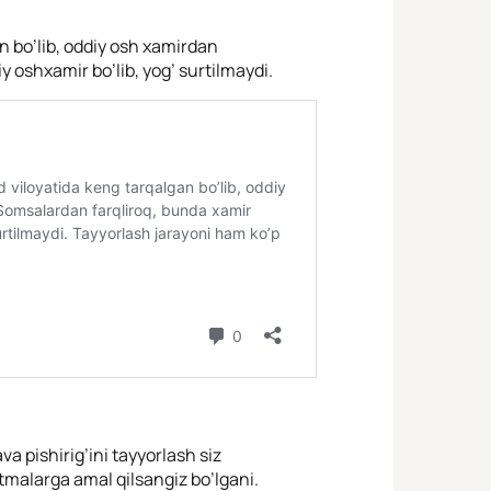
 bo’lib, oddiy osh xamirdan
y oshxamir bo’lib, yog’ surtilmaydi.
a pishirig’ini tayyorlash siz
tmalarga amal qilsangiz bo’lgani.