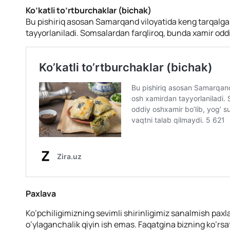
Ko’katli to’rtburchaklar (bichak)
Bu pishiriq asosan Samarqand viloyatida keng tarqalgan
tayyorlaniladi. Somsalardan farqliroq, bunda xamir oddi
Paxlava
Ko’pchiligimizning sevimli shirinligimiz sanalmish paxlav
o’ylaganchalik qiyin ish emas. Faqatgina bizning ko’rsa