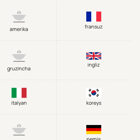
fransuz
amerika
ingliz
gruzincha
italyan
koreys
nemis