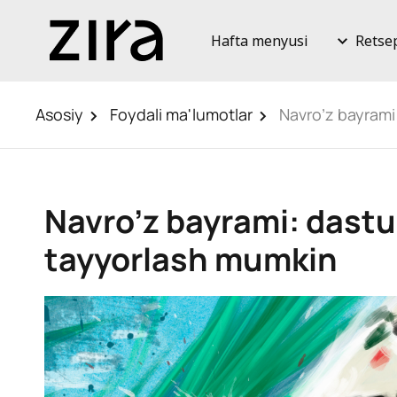
Hafta menyusi
Retse
Asosiy
Foydali ma'lumotlar
Navro’z bayrami
Navro’z bayrami: dast
tayyorlash mumkin