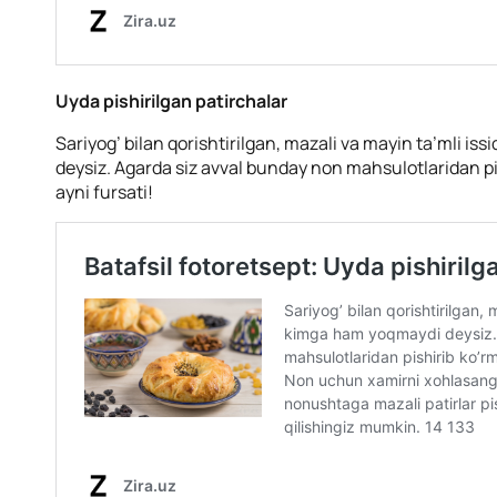
Uyda pishirilgan patirchalar
Sariyog’ bilan qorishtirilgan, mazali va mayin ta’mli is
deysiz. Agarda siz avval bunday non mahsulotlaridan pi
ayni fursati!