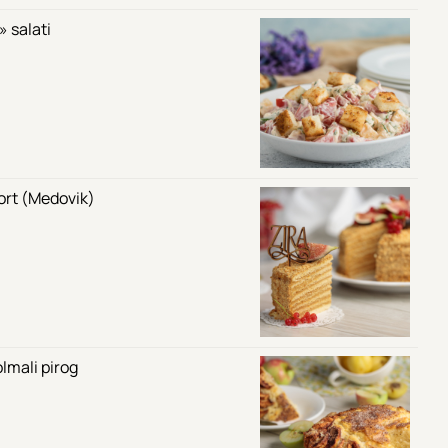
 salati
tort (Medovik)
lmali pirog