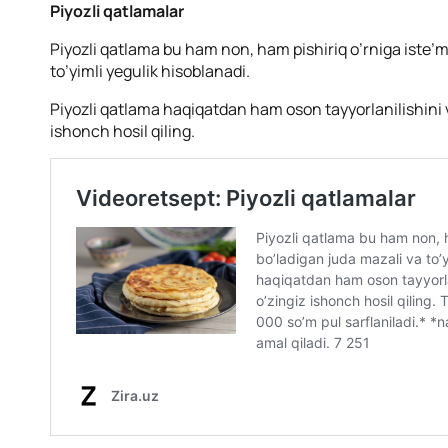
Piyozli qatlamalar
Piyozli qatlama bu ham non, ham pishiriq o’rniga iste’m
to’yimli yegulik hisoblanadi.
Piyozli qatlama haqiqatdan ham oson tayyorlanilishini v
ishonch hosil qiling.