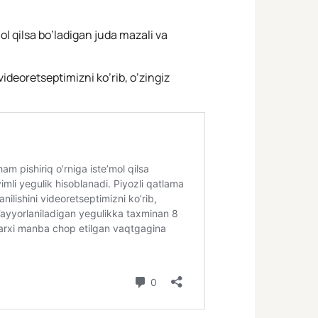
ol qilsa bo’ladigan juda mazali va
ideoretseptimizni ko’rib, o’zingiz