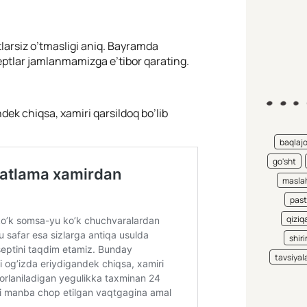
arsiz o’tmasligi aniq. Bayramda
eptlar jamlanmamizga e’tibor qarating.
ek chiqsa, xamiri qarsildoq bo’lib
baqlaj
go'sht
maslah
pas
qiziqa
shiri
tavsiyal