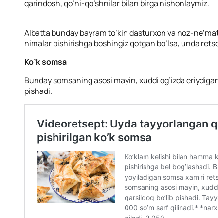
qarindosh, qo’ni-qo’shnilar bilan birga nishonlaymiz.
Albatta bunday bayram to’kin dasturxon va noz-ne’matl
nimalar pishirishga boshingiz qotgan bo’lsa, unda rets
Ko’k somsa
Bunday somsaning asosi mayin, xuddi og’izda eriydigand
pishadi.