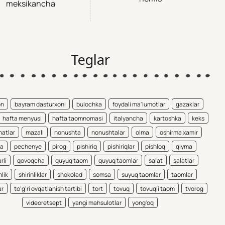
meksikancha
Teglar
on
bayram dasturxoni
bulochka
foydali ma'lumotlar
gazaklar
hafta menyusi
hafta taomnomasi
italyancha
kartoshka
keks
atlar
mazali
nonushta
nonushtalar
olma
oshirma xamir
ta
pechenye
pirog
pishiriq
pishiriqlar
pishloq
qiyma
rli
qovoqcha
quyuq taom
quyuq taomlar
salat
salatlar
nlik
shirinliklar
shokolad
somsa
suyuq taomlar
taomlar
ar
to'g'ri ovqatlanish tartibi
tort
tovuq
tovuqli taom
tvorog
videoretsept
yangi mahsulotlar
yong'oq