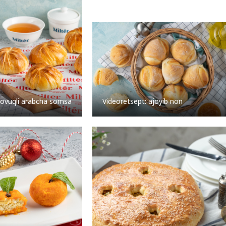
Videoretsept: ajoyib non
tovuqli arabcha somsa