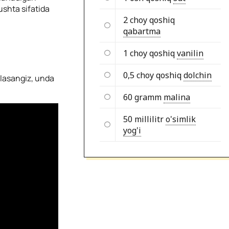
ushta sifatida
2 choy qoshiq
qabartma
1 choy qoshiq
vanilin
0,5 choy qoshiq
dolchin
hlasangiz, unda
60 gramm
malina
50 millilitr
o'simlik
yog'i