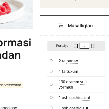
Masalliqlar:
yormasi
Portsiya:
ndan
2 ta
banan
1 ta
tuxum
130 gramm
suli
ideoretseptlar
yormasi
1 osh qoshiq
asal
rlanadigan
1 osh qoshiq
sut