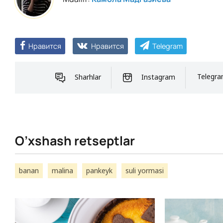
Нравится
Нравится
Telegram
Sharhlar
Instagram
Telegr
O’xshash retseptlar
banan
malina
pankeyk
suli yormasi