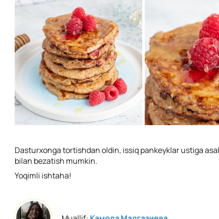
Dasturxonga tortishdan oldin, issiq pankeyklar ustiga asal
bilan bezatish mumkin.
Yoqimli ishtaha!
Muallif:
Камола Мадгазиева