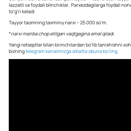
lazzatli va foydali blinchiklar.
Parxezdagilarga foydali non
to’g’ri keladi.
Tayyor taomning taxminiy narxi – 25 000 so’m.
*
narxi manba chop etilgan vaqtgagina amal qiladi.
Yangi retseptlar bilan birinchilardan bo’lib tanishishni xo
bizning
telegram kanalimizga albatta obuna bo’ling.