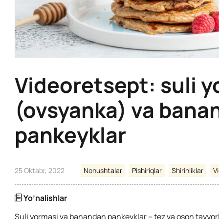
Videoretsept: suli 
(ovsyanka) va bana
pankeyklar
25 Oktabr, 2022
Nonushtalar
Pishiriqlar
Shirinliklar
V
Yo’nalishlar
Suli yormasi va banandan pankeyklar – tez va oson tayyo