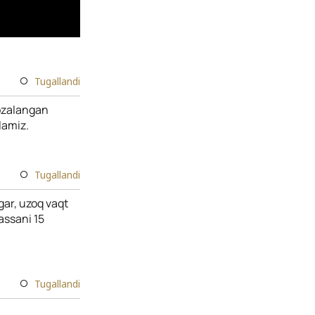
Tugallandi
tozalangan
lamiz.
Tugallandi
gar, uzoq vaqt
assani 15
Tugallandi