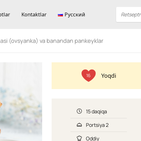
ptlar
Kontaktlar
Русский
masi (ovsyanka) va banandan pankeyklar
Yoqdi
16
15 daqiqa
Portsiya 2
Oddiy