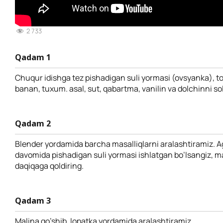
2 733
Qadam 1
Chuqur idishga tez pishadigan suli yormasi (ovsyanka), 
banan, tuxum. asal, sut, qabartma, vanilin va dolchinni so
Qadam 2
Blender yordamida barcha masalliqlarni aralashtiramiz. A
davomida pishadigan suli yormasi ishlatgan bo’lsangiz, m
daqiqaga qoldiring.
Qadam 3
Malina qo’shib, lopatka yordamida aralashtiramiz.