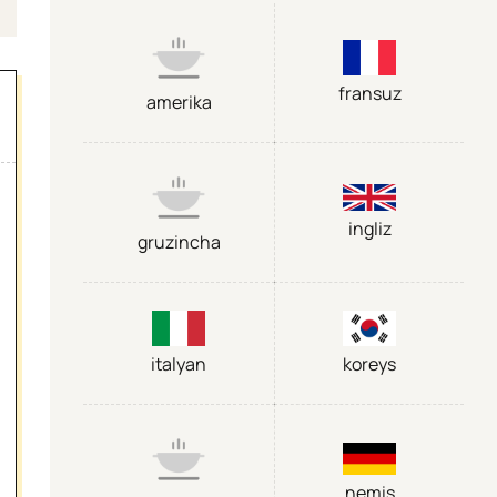
fransuz
amerika
ingliz
gruzincha
italyan
koreys
nemis