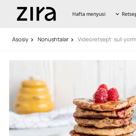
Hafta menyusi
Retse
Asosiy
Nonushtalar
Videoretsept: suli yor