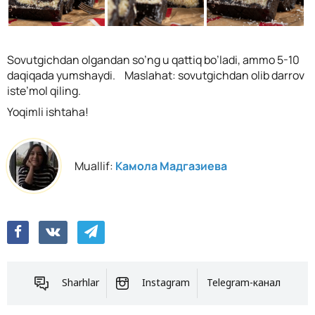
Sovutgichdan olgandan so’ng u qattiq bo’ladi, ammo 5-10
daqiqada yumshaydi. Maslahat: sovutgichdan olib darrov
iste’mol qiling.
Yoqimli ishtaha!
Muallif:
Камола Мадгазиева
Sharhlar
Instagram
Telegram-канал