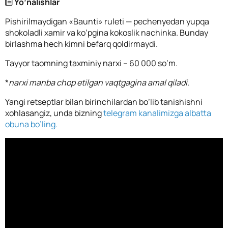
Yo’nalishlar
Pishirilmaydigan «Baunti» ruleti — pechenyedan yupqa
shokoladli xamir va ko’pgina kokoslik nachinka. Bunday
birlashma hech kimni befarq qoldirmaydi.
Tayyor taomning taxminiy narxi – 60 000 so’m.
*
narxi manba chop etilgan vaqtgagina amal qiladi.
Yangi retseptlar bilan birinchilardan bo’lib tanishishni
xohlasangiz, unda bizning
telegram kanalimizga albatta
obuna bo’ling.