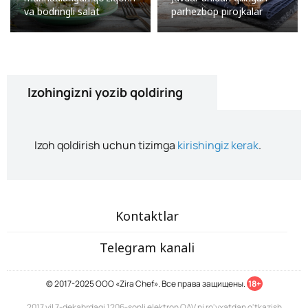
va bodringli salat
parhezbop pirojkalar
Izohingizni yozib qoldiring
Izoh qoldirish uchun tizimga
kirishingiz kerak
.
Kontaktlar
Telegram kanali
© 2017-2025 ООО «Zira Chef». Все права защищены.
18+
2017 yil 7-dekabrdagi 1206-sonli elektron OAV ni ro'yxatdan o'tkazish