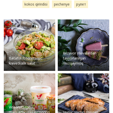
kokos qirindisi
pechenye
рулет
Rezavor mevalardan
Batafsil fotoretsept:
tayyorlanilgan
krevetkalik salat
muzqaymoq
Videoretsept:
marinadlangan qo’ziqorin
Javdar unidan qilingan