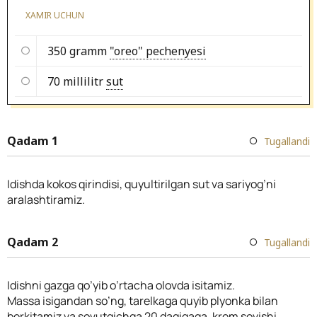
XAMIR UCHUN
350 gramm
"oreo" pechenyesi
70 millilitr
sut
Qadam 1
Tugallandi
Idishda kokos qirindisi, quyultirilgan sut va sariyog’ni
aralashtiramiz.
Qadam 2
Tugallandi
Idishni gazga qo’yib o’rtacha olovda isitamiz.
Massa isigandan so’ng, tarelkaga quyib plyonka bilan
berkitamiz va sovutgichga 20 daqiqaga, krem sovishi