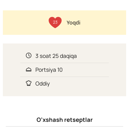
Yoqdi
23
3 soat 25 daqiqa
Portsiya 10
Oddiy
O’xshash retseptlar